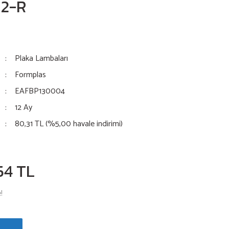
12-R
Plaka Lambaları
Formplas
EAFBP130004
12 Ay
80,31 TL (%5,00 havale indirimi)
54 TL
!