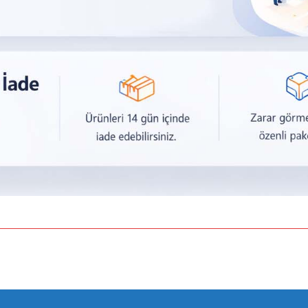
a yetersiz gördüğünüz noktaları öneri formunu kullanarak tarafımıza iletebilirsiniz.
Bu ürüne ilk yorumu siz yapın!