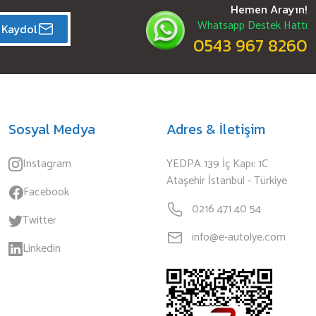
Hemen Arayın!
Whatsapp Destek Hattı
Kaydol
0543 967 8260
Sosyal Medya
Adres & İletişim
Instagram
YEDPA 139 İç Kapı: 1C
Ataşehir İstanbul - Türkiye
Facebook
0216 471 40 54
Twitter
info@e-autolye.com
Linkedin