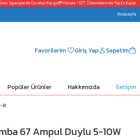
 Siparişlerde Ücretsiz Kargo
💳 Havale / EFT Ödemelerinde %5 Ek Kazanç
📦25
Anasayfa
Favorilerim
Giriş Yap
Sepetim
Popüler Ürünler
Hakkımızda
İletişim
2-R
amba 67 Ampul Duylu 5-10W