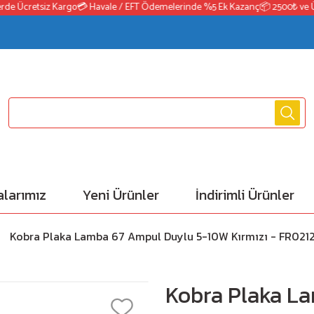
 Ücretsiz Kargo
💳 Havale / EFT Ödemelerinde %5 Ek Kazanç
📦 2500₺ ve Üzeri
larımız
Yeni Ürünler
İndirimli Ürünler
Kobra Plaka Lamba 67 Ampul Duylu 5-10W Kırmızı - FR021
Kobra Plaka L