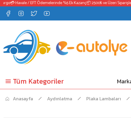
go
💳 Havale / EFT Ödemelerinde %5 Ek Kazanç
📦 2500₺ ve Üzeri Siparişlerde
Tüm Kategoriler
Marka
Anasayfa
Aydınlatma
Plaka Lambaları