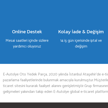
Yorum Yaz
Online Destek
Kolay İade & Değişim
Mesai saatleri içinde sizlere
14 iş gün içerisinde iptal ve
yardımcı oluyoruz
değişim
Gönder
E-Autolye Oto Yedek Parça, 2020 yılında İstanbul Ataşehir’de e-tic
pazarlama faaliyetlerinde bulunmak amacıyla kurulmuştur.Müşterileri
ticaret sitesini kurarak faaliyet alanını genişletmiştir.Grup firmasını
gelişmeleri yakından takip eden E-Autolye global e-ticaret platfor