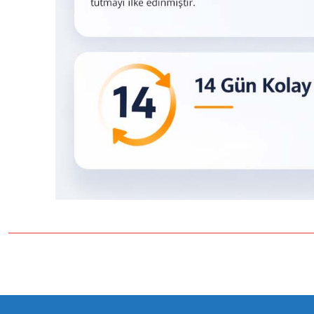
Bu ürünün fiyat bilgisi, resim, ürün açıklamalarında ve diğer konulard
Görüş ve önerileriniz için teşekkür ederiz.