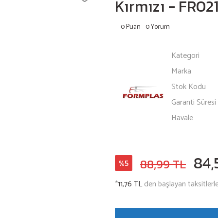
Kırmızı - FR02
0 Puan - 0 Yorum
Kategori
Marka
Stok Kodu
Garanti Süresi
Havale
84,
88,99 TL
%5
*
11,76 TL
den başlayan taksitlerle