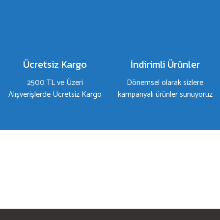
Ürün resmi kalitesiz, bozuk veya görüntülenemiyor.
Ürün açıklamasında eksik bilgiler bulunuyor.
Ürün bilgilerinde hatalar bulunuyor.
Ürün fiyatı diğer sitelerden daha pahalı.
Bu ürüne benzer farklı alternatifler olmalı.
Ücretsiz Kargo
İndirimli Ürünler
2500 TL ve Üzeri
Dönemsel olarak sizlere
Alışverişlerde Ücretsiz Kargo
kampanyalı ürünler sunuyoruz