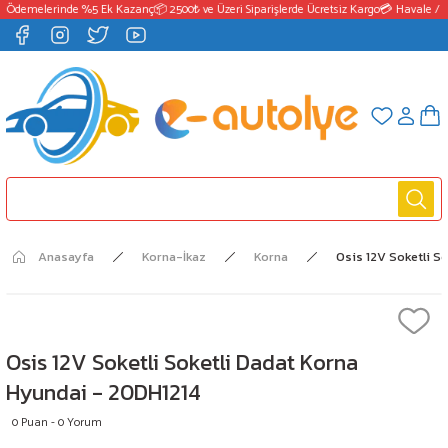
 Ödemelerinde %5 Ek Kazanç
📦 2500₺ ve Üzeri Siparişlerde Ücretsiz Kargo
💳 Havale / E
Anasayfa
Korna-İkaz
Korna
Osis 12V Soketli S
Osis 12V Soketli Soketli Dadat Korna
Hyundai - 20DH1214
0 Puan - 0 Yorum