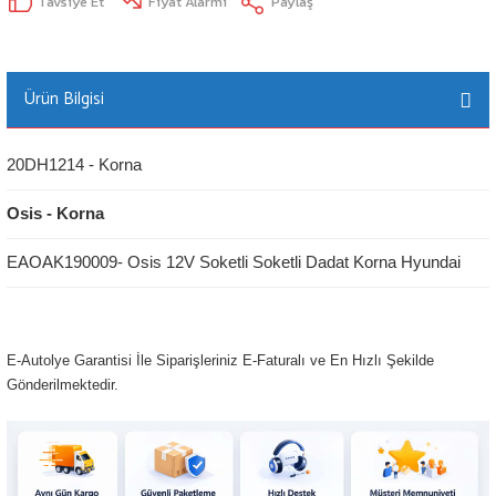
Tavsiye Et
Fiyat Alarmı
Paylaş
Ürün Bilgisi
20DH1214 - Korna
Osis - Korna
EAOAK190009- Osis 12V Soketli Soketli Dadat Korna Hyundai
E-Autolye Garantisi İle Siparişleriniz E-Faturalı ve En Hızlı Şekilde
Gönderilmektedir.