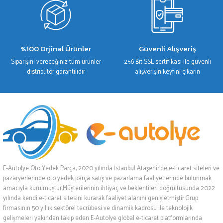
%100 Orjinal Ürünler
Güvenli Alışveriş
Siparişini vereceğiniz tüm ürünler
256 Bit SSL sertifikası ile güvenli
distribütör garantilidir
alışverişin keyfini çıkarın
E-Autolye Oto Yedek Parça, 2020 yılında İstanbul Ataşehir’de e-ticaret siteleri ve
pazaryerlerinde oto yedek parça satış ve pazarlama faaliyetlerinde bulunmak
amacıyla kurulmuştur.Müşterilerinin ihtiyaç ve beklentileri doğrultusunda 2022
yılında kendi e-ticaret sitesini kurarak faaliyet alanını genişletmiştir.Grup
firmasının 50 yıllık sektörel tecrübesi ve dinamik kadrosu ile teknolojik
gelişmeleri yakından takip eden E-Autolye global e-ticaret platformlarında