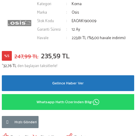
Kategori
Korna
Marka
Osis
Stok Kodu
EAOAK190009
Garanti Süresi
12 Ay
Havale
223,81 TL (%5,00 havale indirimi)
235,59 TL
247,99 TL
%5
*
32,76 TL
den başlayan taksitlerle!
Gelince Haber Ver
Whatsapp Hattı Üzerinden Bilgi
Hızlı Gönderi