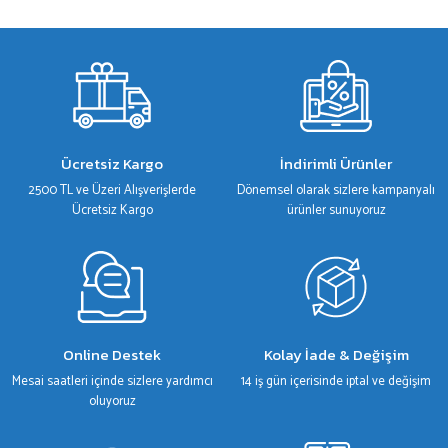
Bu ürünün fiyat bilgisi, resim, ürün açıklamalarında ve diğer konularda yetersiz
gördüğünüz noktaları öneri formunu kullanarak tarafımıza iletebilirsiniz.
Görüş ve önerileriniz için teşekkür ederiz.
Ürün resmi kalitesiz, bozuk veya görüntülenemiyor.
Ürün açıklamasında eksik bilgiler bulunuyor.
Ürün bilgilerinde hatalar bulunuyor.
Ücretsiz Kargo
İndirimli Ürünler
Ürün fiyatı diğer sitelerden daha pahalı.
2500 TL ve Üzeri Alışverişlerde
Dönemsel olarak sizlere kampanyalı
Bu ürüne benzer farklı alternatifler olmalı.
Ücretsiz Kargo
ürünler sunuyoruz
Gönder
Online Destek
Kolay İade & Değişim
Mesai saatleri içinde sizlere yardımcı
14 iş gün içerisinde iptal ve değişim
oluyoruz