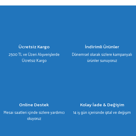
gördüğünüz noktaları öneri formunu kullanarak tarafımıza iletebilirsiniz.
Görüş ve önerileriniz için teşekkür ederiz.
Ürün resmi kalitesiz, bozuk veya görüntülenemiyor.
Ürün açıklamasında eksik bilgiler bulunuyor.
Ürün bilgilerinde hatalar bulunuyor.
Ücretsiz Kargo
İndirimli Ürünler
Ürün fiyatı diğer sitelerden daha pahalı.
2500 TL ve Üzeri Alışverişlerde
Dönemsel olarak sizlere kampanyalı
Bu ürüne benzer farklı alternatifler olmalı.
Ücretsiz Kargo
ürünler sunuyoruz
Gönder
Online Destek
Kolay İade & Değişim
Mesai saatleri içinde sizlere yardımcı
14 iş gün içerisinde iptal ve değişim
oluyoruz