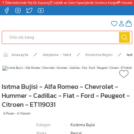
FT Ödemelerinde %5 Ek Kazanç
📦 2500₺ ve Üzeri Siparişlerde Ücretsiz Kargo
💳 Havale /
Anasayfa
Ateşleme - Yakıt
Kızdırma Bujisi
Isıt
Isıtma Bujisi - Alfa Romeo - Chevrolet -
Hummer - Cadillac - Fiat - Ford - Peugeot -
Citroen - ET119031
0 Puan - 0 Yorum
Kategori
Kızdırma Bujisi
Marka
Rescal