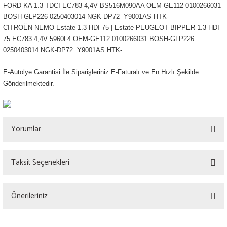
FORD KA 1.3 TDCI EC783 4,4V BS516M090AA OEM-GE112 0100266031
BOSH-GLP226 0250403014 NGK-DP72 Y9001AS HTK-
CITROËN NEMO Estate 1.3 HDI 75 | Estate PEUGEOT BIPPER 1.3 HDI
75 EC783 4,4V 5960L4 OEM-GE112 0100266031 BOSH-GLP226
0250403014 NGK-DP72 Y9001AS HTK-
E-Autolye Garantisi İle Siparişleriniz E-Faturalı ve En Hızlı Şekilde
Gönderilmektedir.
Yorumlar
Taksit Seçenekleri
Bu ürüne ilk yorumu siz yapın!
Önerileriniz
Yorum Yaz
Bu ürünün fiyat bilgisi, resim, ürün açıklamalarında ve diğer konularda yetersiz