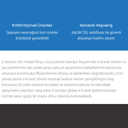
%100 Orjinal Ürünler
Güvenli Alışveriş
Siparişini vereceğiniz tüm ürünler
256 Bit SSL sertifikası ile güvenli
distribütör garantilidir
alışverişin keyfini çıkarın
E-Autolye Oto Yedek Parça, 2020 yılında İstanbul Ataşehir’de e-ticaret siteleri ve
pazaryerlerinde oto yedek parça satış ve pazarlama faaliyetlerinde bulunmak
amacıyla kurulmuştur.Müşterilerinin ihtiyaç ve beklentileri doğrultusunda 2022
yılında kendi e-ticaret sitesini kurarak faaliyet alanını genişletmiştir.Grup
firmasının 50 yıllık sektörel tecrübesi ve dinamik kadrosu ile teknolojik
gelişmeleri yakından takip eden E-Autolye global e-ticaret platformlarında
hizmet veren güçlü bir marka olma yolunda ilerlemektedir.