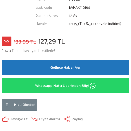
Stok Kodu
EARAK110164
Garanti Süresi
12 Ay
Havale
120,93 TL (%5,00 havale indirimi)
127,29 TL
133,99 TL
%5
*
17,70 TL
den başlayan taksitlerle!
Gelince Haber Ver
Whatsapp Hattı Üzerinden Bilgi
Hızlı Gönderi
Tavsiye Et
Fiyat Alarmı
Paylaş