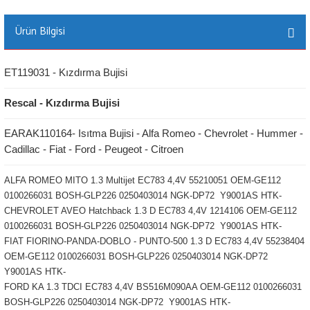
Ürün Bilgisi
ET119031 - Kızdırma Bujisi
Rescal - Kızdırma Bujisi
EARAK110164- Isıtma Bujisi - Alfa Romeo - Chevrolet - Hummer -
Cadillac - Fiat - Ford - Peugeot - Citroen
ALFA ROMEO MITO 1.3 Multijet EC783 4,4V 55210051 OEM-GE112
0100266031 BOSH-GLP226 0250403014 NGK-DP72 Y9001AS HTK-
CHEVROLET AVEO Hatchback 1.3 D EC783 4,4V 1214106 OEM-GE112
0100266031 BOSH-GLP226 0250403014 NGK-DP72 Y9001AS HTK-
FIAT FIORINO-PANDA-DOBLO - PUNTO-500 1.3 D EC783 4,4V 55238404
OEM-GE112 0100266031 BOSH-GLP226 0250403014 NGK-DP72
Y9001AS HTK-
FORD KA 1.3 TDCI EC783 4,4V BS516M090AA OEM-GE112 0100266031
BOSH-GLP226 0250403014 NGK-DP72 Y9001AS HTK-