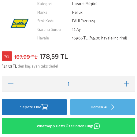
Kategori
Hararet Müşürü
Marka
Hellux
Stok Kodu
EAHLF120024
Garanti Süresi
12 Ay
Havale
169,66 TL (%5,00 havale indirimi)
178,59 TL
187,99 TL
%5
*
24,83 TL
den başlayan taksitlerle!
Sepete Ekle
Hemen Al
Whatsapp Hattı Üzerinden Bilgi