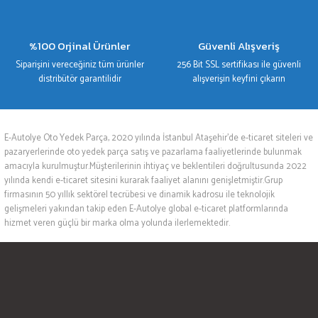
%100 Orjinal Ürünler
Güvenli Alışveriş
Siparişini vereceğiniz tüm ürünler
256 Bit SSL sertifikası ile güvenli
distribütör garantilidir
alışverişin keyfini çıkarın
E-Autolye Oto Yedek Parça, 2020 yılında İstanbul Ataşehir’de e-ticaret siteleri ve
pazaryerlerinde oto yedek parça satış ve pazarlama faaliyetlerinde bulunmak
amacıyla kurulmuştur.Müşterilerinin ihtiyaç ve beklentileri doğrultusunda 2022
yılında kendi e-ticaret sitesini kurarak faaliyet alanını genişletmiştir.Grup
firmasının 50 yıllık sektörel tecrübesi ve dinamik kadrosu ile teknolojik
gelişmeleri yakından takip eden E-Autolye global e-ticaret platformlarında
hizmet veren güçlü bir marka olma yolunda ilerlemektedir.