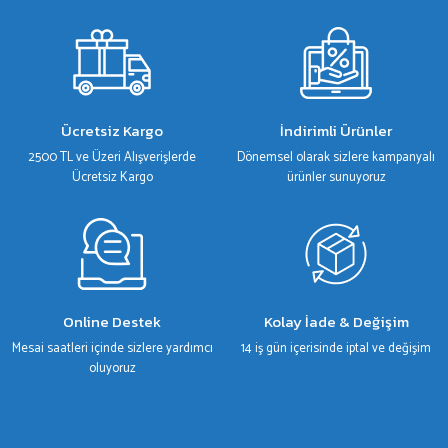
Görüş ve önerileriniz için teşekkür ederiz.
Ürün resmi kalitesiz, bozuk veya görüntülenemiyor.
Ürün açıklamasında eksik bilgiler bulunuyor.
Ürün bilgilerinde hatalar bulunuyor.
Ücretsiz Kargo
İndirimli Ürünler
Ürün fiyatı diğer sitelerden daha pahalı.
2500 TL ve Üzeri Alışverişlerde
Dönemsel olarak sizlere kampanyalı
Bu ürüne benzer farklı alternatifler olmalı.
Ücretsiz Kargo
ürünler sunuyoruz
Gönder
Online Destek
Kolay İade & Değişim
Mesai saatleri içinde sizlere yardımcı
14 iş gün içerisinde iptal ve değişim
oluyoruz