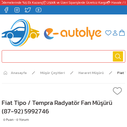
 Ödemelerinde %5 Ek Kazanç
📦 2500₺ ve Üzeri Siparişlerde Ücretsiz Kargo
💳 Havale / E
Anasayfa
Müşür Çeşitleri
Hararet Müşürü
Fiat 
Fiat Tipo / Tempra Radyatör Fan Müşürü
(87-92) 5992746
0 Puan - 0 Yorum