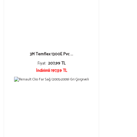
3M Temflex 1300E Pvc ...
Fiyat :
207,99 TL
İndirimli 197,59 TL