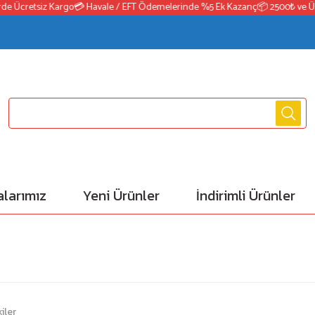
 Ücretsiz Kargo
💳 Havale / EFT Ödemelerinde %5 Ek Kazanç
📦 2500₺ ve Üzeri
larımız
Yeni Ürünler
İndirimli Ürünler
iler