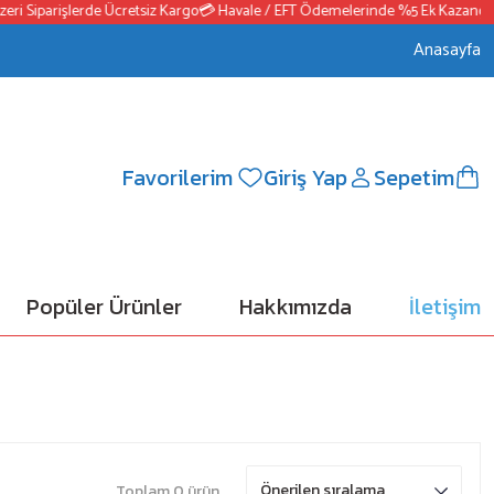
 Siparişlerde Ücretsiz Kargo
💳 Havale / EFT Ödemelerinde %5 Ek Kazanç
📦25
Anasayfa
Favorilerim
Giriş Yap
Sepetim
Popüler Ürünler
Hakkımızda
İletişim
Toplam 0 ürün