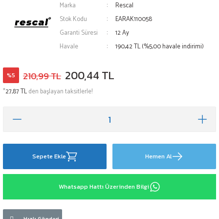
Marka
Rescal
Stok Kodu
EARAK110058
Garanti Süresi
12 Ay
Havale
190,42 TL (%5,00 havale indirimi)
200,44 TL
210,99 TL
%5
*
27,87 TL
den başlayan taksitlerle!
Sepete Ekle
Hemen Al
Whatsapp Hattı Üzerinden Bilgi
Hızlı Gönderi