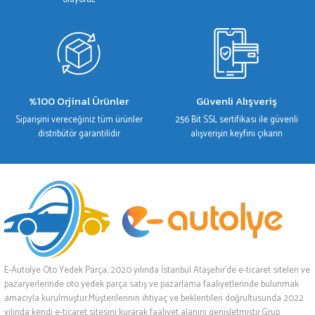
%100 Orjinal Ürünler
Güvenli Alışveriş
Siparişini vereceğiniz tüm ürünler
256 Bit SSL sertifikası ile güvenli
distribütör garantilidir
alışverişin keyfini çıkarın
E-Autolye Oto Yedek Parça, 2020 yılında İstanbul Ataşehir’de e-ticaret siteleri ve
pazaryerlerinde oto yedek parça satış ve pazarlama faaliyetlerinde bulunmak
amacıyla kurulmuştur.Müşterilerinin ihtiyaç ve beklentileri doğrultusunda 2022
yılında kendi e-ticaret sitesini kurarak faaliyet alanını genişletmiştir.Grup