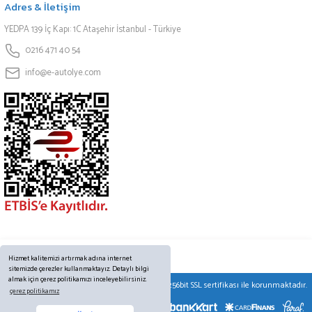
Adres & İletişim
YEDPA 139 İç Kapı: 1C Ataşehir İstanbul - Türkiye
0216 471 40 54
info@e-autolye.com
Hizmet kalitemizi artırmak adına internet
sitemizde çerezler kullanmaktayız. Detaylı bilgi
almak için çerez politikamızı inceleyebilirsiniz.
© Tüm hakları saklıdır. Kredi kartı bilgileriniz 256bit SSL sertifikası ile korunmaktadır.
çerez politikamız