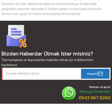
firmasının 50 yıllık sektörel tecrübesi ve dinamik kadrosu ile teknolojik
gelişmeleri yakından takip eden E-Autolye global e-ticaret platformlarında
hizmet veren güçlü bir marka olma yolunda ilerlemektedir.
Bizden Haberdar Olmak İster misiniz?
Tüm kampanya ve duyurulardan haberdar olmak için e-bültenimize
kaydolunuz.
Kaydol
Hemen Arayın!
Whatsapp Destek Hattı
0543 967 8260