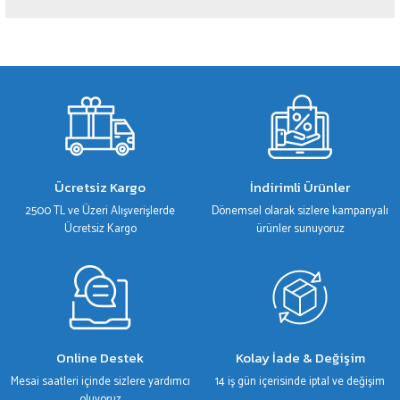
Yorum Yaz
Bu ürünün fiyat bilgisi, resim, ürün açıklamalarında ve diğer konularda yetersiz
gördüğünüz noktaları öneri formunu kullanarak tarafımıza iletebilirsiniz.
Görüş ve önerileriniz için teşekkür ederiz.
Ürün resmi kalitesiz, bozuk veya görüntülenemiyor.
Ürün açıklamasında eksik bilgiler bulunuyor.
Ürün bilgilerinde hatalar bulunuyor.
Ücretsiz Kargo
İndirimli Ürünler
Ürün fiyatı diğer sitelerden daha pahalı.
2500 TL ve Üzeri Alışverişlerde
Dönemsel olarak sizlere kampanyalı
Bu ürüne benzer farklı alternatifler olmalı.
Ücretsiz Kargo
ürünler sunuyoruz
Gönder
Online Destek
Kolay İade & Değişim
Mesai saatleri içinde sizlere yardımcı
14 iş gün içerisinde iptal ve değişim
oluyoruz