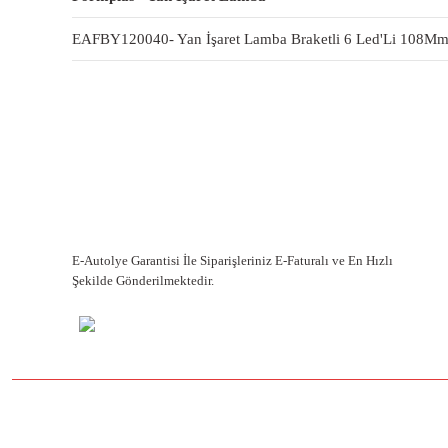
EAFBY120040- Yan İşaret Lamba Braketli 6 Led'Li 108Mm
E-Autolye Garantisi İle Siparişleriniz E-Faturalı ve En Hızlı
Şekilde Gönderilmektedir.
Bu ürünün fiyat bilgisi, resim, ürün açıklamalarında ve diğer konulard