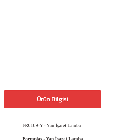
Ürün Bilgisi
FR0189-Y - Yan İşaret Lamba
Formplas - Yan İşaret Lamba