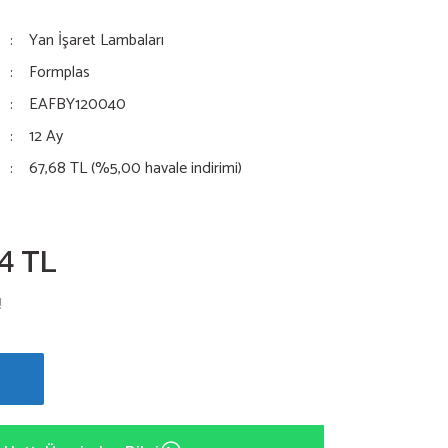
Yan İşaret Lambaları
Formplas
EAFBY120040
12 Ay
67,68 TL (%5,00 havale indirimi)
24 TL
!