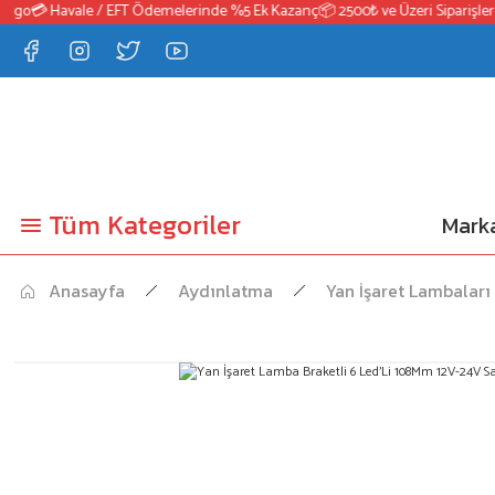
go
💳 Havale / EFT Ödemelerinde %5 Ek Kazanç
📦 2500₺ ve Üzeri Siparişlerde
Tüm Kategoriler
Marka
Anasayfa
Aydınlatma
Yan İşaret Lambaları