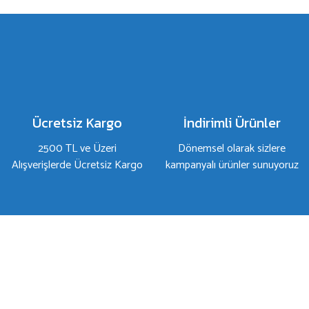
Görüş ve önerileriniz için teşekkür ederiz.
Ürün resmi kalitesiz, bozuk veya görüntülenemiyor.
Ürün açıklamasında eksik bilgiler bulunuyor.
Ürün bilgilerinde hatalar bulunuyor.
Ürün fiyatı diğer sitelerden daha pahalı.
Bu ürüne benzer farklı alternatifler olmalı.
Ücretsiz Kargo
İndirimli Ürünler
2500 TL ve Üzeri
Dönemsel olarak sizlere
Alışverişlerde Ücretsiz Kargo
kampanyalı ürünler sunuyoruz