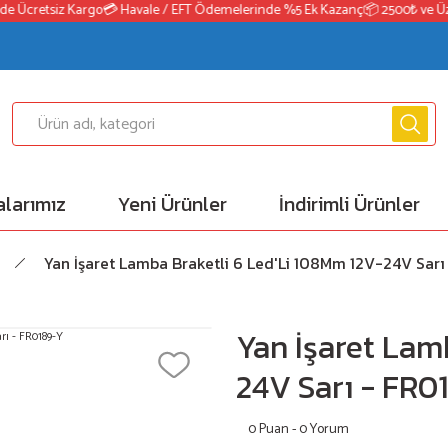
 Ücretsiz Kargo
💳 Havale / EFT Ödemelerinde %5 Ek Kazanç
📦 2500₺ ve Üzeri
larımız
Yeni Ürünler
İndirimli Ürünler
Yan İşaret Lamba Braketli 6 Led'Li 108Mm 12V-24V Sar
Yan İşaret Lam
24V Sarı - FR0
0 Puan - 0 Yorum