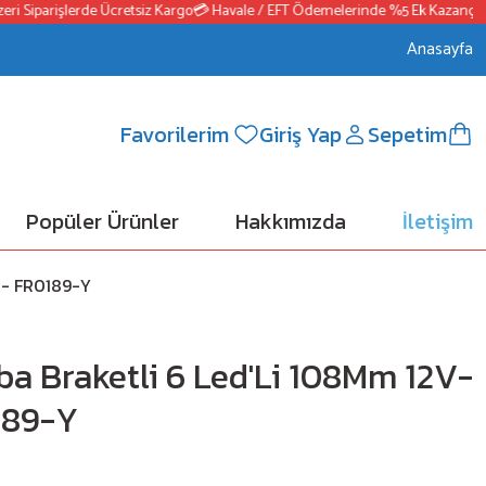
 Siparişlerde Ücretsiz Kargo
💳 Havale / EFT Ödemelerinde %5 Ek Kazanç
📦25
Anasayfa
Favorilerim
Giriş Yap
Sepetim
Popüler Ürünler
Hakkımızda
İletişim
ı - FR0189-Y
ba Braketli 6 Led'Li 108Mm 12V-
189-Y