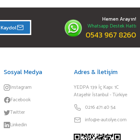
Hemen Arayın!
Whatsapp Destek Hattı
Kaydol
0543 967 8260
Sosyal Medya
Adres & İletişim
Instagram
YEDPA 139 İç Kapı: 1C
Ataşehir İstanbul - Türkiye
Facebook
0216 471 40 54
Twitter
info@e-autolye.com
Linkedin