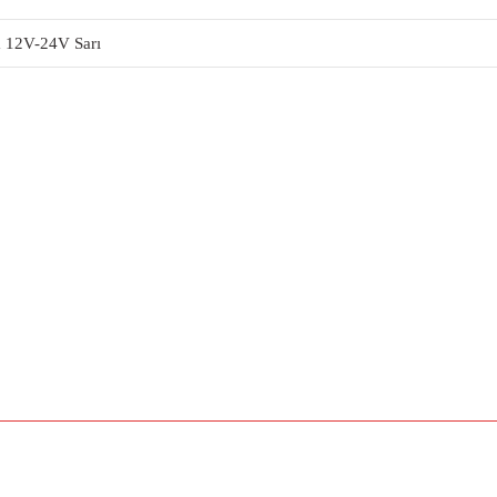
 12V-24V Sarı
a yetersiz gördüğünüz noktaları öneri formunu kullanarak tarafımıza iletebilirsiniz.