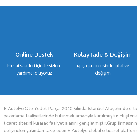
Bu ürüne ilk yorumu siz yapın!
Yorum Yaz
Online Destek
Kolay İade & Değişim
Mesai saatleri içinde sizlere
14 iş gün içerisinde iptal ve
yardımcı oluyoruz
değişim
Gönder
E-Autolye Oto Yedek Parça, 2020 yılında İstanbul Ataşehir’de e-tic
pazarlama faaliyetlerinde bulunmak amacıyla kurulmuştur.Müşterileri
ticaret sitesini kurarak faaliyet alanını genişletmiştir.Grup firmasını
gelişmeleri yakından takip eden E-Autolye global e-ticaret platfor