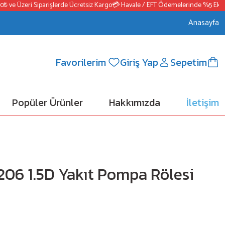
ve Üzeri Siparişlerde Ücretsiz Kargo
💳 Havale / EFT Ödemelerinde %5 Ek Kaz
Anasayfa
Favorilerim
Giriş Yap
Sepetim
Popüler Ürünler
Hakkımızda
İletişim
 206 1.5D Yakıt Pompa Rölesi