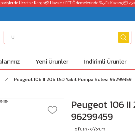
rişlerde Ücretsiz Kargo
💳 Havale / EFT Ödemelerinde %5 Ek Kazanç
📦 2500₺ 
larımız
Yeni Ürünler
İndirimli Ürünler
Peugeot 106 II 206 1.5D Yakıt Pompa Rölesi 96299459
Peugeot 106 II
96299459
0 Puan - 0 Yorum