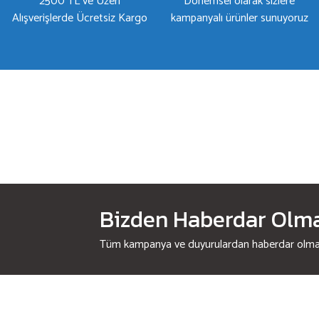
2500 TL ve Üzeri
Dönemsel olarak sizlere
Alışverişlerde Ücretsiz Kargo
kampanyalı ürünler sunuyoruz
Bizden Haberdar Olmak
Tüm kampanya ve duyurulardan haberdar olmak 