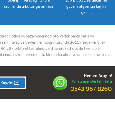
Siparişini vereceğiniz tüm
256 Bit SSL sertifikası ile
ürünler distribütör garantilidir
güvenli alışverişin keyfini
çıkarın
aret siteleri ve pazaryerlerinde oto yedek parça satış ve
nin ihtiyaç ve beklentileri doğrultusunda 2022 yılında kendi e-
n 50 yıllık sektörel tecrübesi ve dinamik kadrosu ile teknolojik
mlarında hizmet veren güçlü bir marka olma yolunda ilerlemektedir.
Hemen Arayın!
Whatsapp Destek Hattı
Kaydol
0543 967 8260