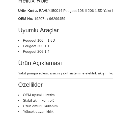
Hellux Röle
Ürün Kodu:
EAHLY150014 Peugeot 106 II 206 1.5D Yakıt
OEM No:
19207L / 96299459
Uyumlu Araçlar
Peugeot 106 II 1.5D
Peugeot 206 1.1
Peugeot 206 1.4
Ürün Açıklaması
Yakıt pompa rölesi, aracın yakıt sistemine elektrik akışını 
Özellikler
OEM uyumlu üretim
Stabil akım kontrolü
Uzun ömürlü kullanım
Yüksek dayanıklılık