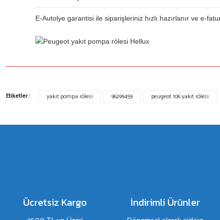
E-Autolye garantisi ile siparişleriniz hızlı hazırlanır ve e-fatu
Bu ürünün fiyat bilgisi, resim, ürün açıklamalarında ve diğer konulard
Etiketler :
yakıt pompa rölesi
96299459
peugeot 106 yakıt rölesi
Görüş ve önerileriniz için teşekkür ederiz.
Ürün resmi kalitesiz, bozuk veya görüntülenemiyor.
Ürün açıklamasında eksik bilgiler bulunuyor.
Ürün bilgilerinde hatalar bulunuyor.
Ürün fiyatı diğer sitelerden daha pahalı.
Bu ürüne benzer farklı alternatifler olmalı.
Ücretsiz Kargo
İndirimli Ürünler