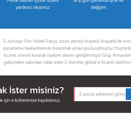
Mesai saatleri içinde sizlere
14 iş gün içerisinde iptal ve
yardımcı oluyoruz
değişim
Gönder
E-Autolye Oto Yedek Parça, 2020 yılında İstanbul Ataşehir’de e-tic
pazarlama faaliyetlerinde bulunmak amacıyla kurulmuştur.Müşterileri
ticaret sitesini kurarak faaliyet alanını genişletmiştir.Grup firmasını
gelişmeleri yakından takip eden E-Autolye global e-ticaret platfor
 İster misiniz?
için e-bültenimize kaydolunuz.