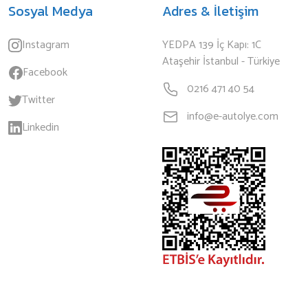
Sosyal Medya
Adres & İletişim
Instagram
YEDPA 139 İç Kapı: 1C
Ataşehir İstanbul - Türkiye
Facebook
0216 471 40 54
Twitter
info@e-autolye.com
Linkedin