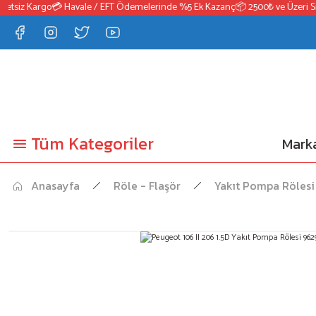
tsiz Kargo
💳 Havale / EFT Ödemelerinde %5 Ek Kazanç
📦 2500₺ ve Üzeri Sipa
Tüm Kategoriler
Marka
Anasayfa
Röle - Flaşör
Yakıt Pompa Rölesi