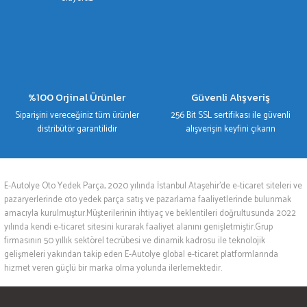
%100 Orjinal Ürünler
Güvenli Alışveriş
Siparişini vereceğiniz tüm ürünler
256 Bit SSL sertifikası ile güvenli
distribütör garantilidir
alışverişin keyfini çıkarın
E-Autolye Oto Yedek Parça, 2020 yılında İstanbul Ataşehir’de e-ticaret siteleri ve
pazaryerlerinde oto yedek parça satış ve pazarlama faaliyetlerinde bulunmak
amacıyla kurulmuştur.Müşterilerinin ihtiyaç ve beklentileri doğrultusunda 2022
yılında kendi e-ticaret sitesini kurarak faaliyet alanını genişletmiştir.Grup
firmasının 50 yıllık sektörel tecrübesi ve dinamik kadrosu ile teknolojik
gelişmeleri yakından takip eden E-Autolye global e-ticaret platformlarında
hizmet veren güçlü bir marka olma yolunda ilerlemektedir.