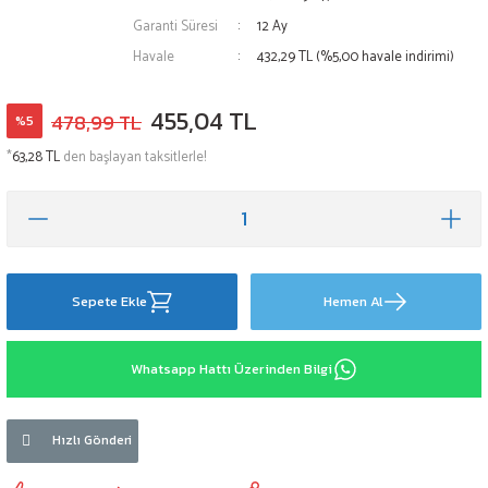
Garanti Süresi
12 Ay
Havale
432,29 TL (%5,00 havale indirimi)
455,04 TL
478,99 TL
%5
*
63,28 TL
den başlayan taksitlerle!
Sepete Ekle
Hemen Al
Whatsapp Hattı Üzerinden Bilgi
Hızlı Gönderi