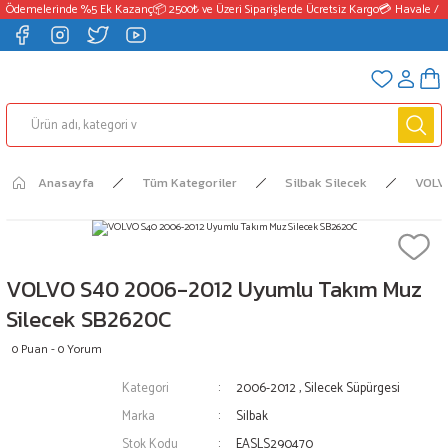
 Ödemelerinde %5 Ek Kazanç
📦 2500₺ ve Üzeri Siparişlerde Ücretsiz Kargo
💳 Havale / E
Anasayfa
Tüm Kategoriler
Silbak Silecek
VOLV
VOLVO S40 2006-2012 Uyumlu Takım Muz
Silecek SB2620C
0 Puan - 0 Yorum
Kategori
2006-2012
,
Silecek Süpürgesi
Marka
Silbak
Stok Kodu
EASLS290470