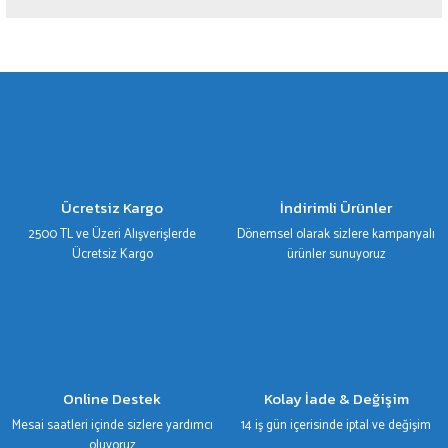
Yorum Yaz
Bu ürünün fiyat bilgisi, resim, ürün açıklamalarında ve diğer konularda yetersiz
gördüğünüz noktaları öneri formunu kullanarak tarafımıza iletebilirsiniz.
Görüş ve önerileriniz için teşekkür ederiz.
Ürün resmi kalitesiz, bozuk veya görüntülenemiyor.
Ürün açıklamasında eksik bilgiler bulunuyor.
Ürün bilgilerinde hatalar bulunuyor.
Ücretsiz Kargo
İndirimli Ürünler
Ürün fiyatı diğer sitelerden daha pahalı.
2500 TL ve Üzeri Alışverişlerde
Dönemsel olarak sizlere kampanyalı
Bu ürüne benzer farklı alternatifler olmalı.
Ücretsiz Kargo
ürünler sunuyoruz
Gönder
Online Destek
Kolay İade & Değişim
Mesai saatleri içinde sizlere yardımcı
14 iş gün içerisinde iptal ve değişim
oluyoruz