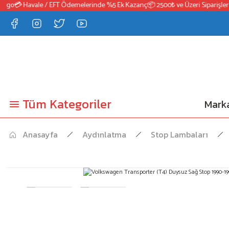
go
💳 Havale / EFT Ödemelerinde %5 Ek Kazanç
📦 2500₺ ve Üzeri Siparişlerde
Tüm Kategoriler
Marka
Anasayfa
Aydınlatma
Stop Lambaları