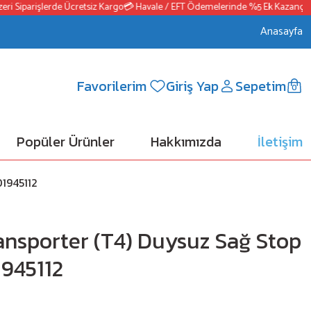
 Siparişlerde Ücretsiz Kargo
💳 Havale / EFT Ödemelerinde %5 Ek Kazanç
📦25
Anasayfa
Favorilerim
Giriş Yap
Sepetim
0
Popüler Ürünler
Hakkımızda
İletişim
1945112
nsporter (T4) Duysuz Sağ Stop
1945112