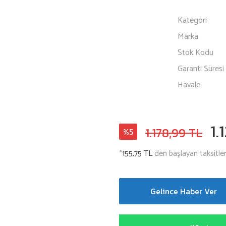
Kategori
Marka
Stok Kodu
Garanti Süresi
Havale
1.
1.178,99 TL
%5
*
155,75 TL
den başlayan taksitler
Gelince Haber Ver