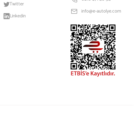
Twitter
info@e-autolye.com
Linkedin