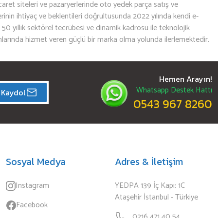
aret siteleri ve pazaryerlerinde oto yedek parça satış ve
nin ihtiyaç ve beklentileri doğrultusunda 2022 yılında kendi e-
n 50 yıllık sektörel tecrübesi ve dinamik kadrosu ile teknolojik
mlarında hizmet veren güçlü bir marka olma yolunda ilerlemektedir.
Hemen Arayın!
Whatsapp Destek Hattı
Kaydol
0543 967 8260
Sosyal Medya
Adres & İletişim
Instagram
YEDPA 139 İç Kapı: 1C
Ataşehir İstanbul - Türkiye
Facebook
0216 471 40 54