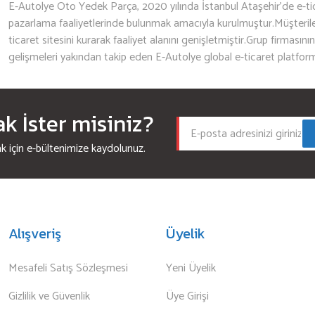
E-Autolye Oto Yedek Parça, 2020 yılında İstanbul Ataşehir’de e-tic
pazarlama faaliyetlerinde bulunmak amacıyla kurulmuştur.Müşterileri
ticaret sitesini kurarak faaliyet alanını genişletmiştir.Grup firmasını
gelişmeleri yakından takip eden E-Autolye global e-ticaret platfor
 İster misiniz?
için e-bültenimize kaydolunuz.
Alışveriş
Üyelik
Mesafeli Satış Sözleşmesi
Yeni Üyelik
Gizlilik ve Güvenlik
Üye Girişi