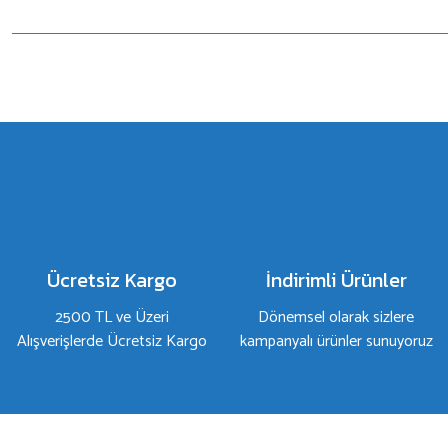
Bu ürünün fiyat bilgisi, resim, ürün açıklamalarında ve diğer konulard
Görüş ve önerileriniz için teşekkür ederiz.
Ürün resmi kalitesiz, bozuk veya görüntülenemiyor.
Ürün açıklamasında eksik bilgiler bulunuyor.
Ürün bilgilerinde hatalar bulunuyor.
Ürün fiyatı diğer sitelerden daha pahalı.
Bu ürüne benzer farklı alternatifler olmalı.
Ücretsiz Kargo
İndirimli Ürünler
2500 TL ve Üzeri
Dönemsel olarak sizlere
Alışverişlerde Ücretsiz Kargo
kampanyalı ürünler sunuyoruz