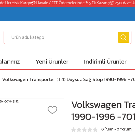
 Ücretsiz Kargo
💳 Havale / EFT Ödemelerinde %5 Ek Kazanç
📦 2500₺ ve Üzeri
larımız
Yeni Ürünler
İndirimli Ürünler
Volkswagen Transporter (T4) Duysuz Sağ Stop 1990-1996 -70
Volkswagen Tra
1990-1996 -70
0 Puan - 0 Yorum