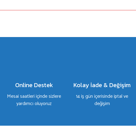
a yetersiz gördüğünüz noktaları öneri formunu kullanarak tarafımıza iletebilirsiniz.
Bu ürüne ilk yorumu siz yapın!
Yorum Yaz
Online Destek
Kolay İade & Değişim
Mesai saatleri içinde sizlere
14 iş gün içerisinde iptal ve
yardımcı oluyoruz
değişim
Gönder