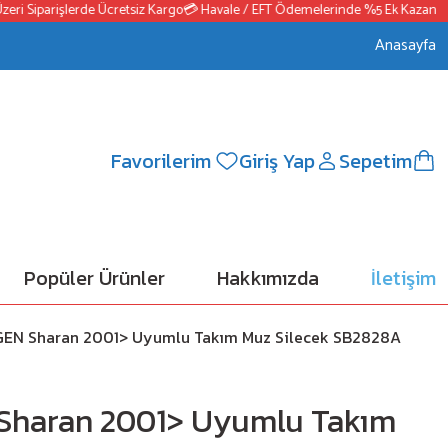
ri Siparişlerde Ücretsiz Kargo
💳 Havale / EFT Ödemelerinde %5 Ek Kazanç
📦
Anasayfa
Favorilerim
Giriş Yap
Sepetim
Popüler Ürünler
Hakkımızda
İletişim
EN Sharan 2001> Uyumlu Takım Muz Silecek SB2828A
haran 2001> Uyumlu Takım