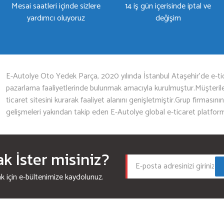
Mesai saatleri içinde sizlere
14 iş gün içerisinde iptal ve
yardımcı oluyoruz
değişim
Gönder
E-Autolye Oto Yedek Parça, 2020 yılında İstanbul Ataşehir’de e-tic
pazarlama faaliyetlerinde bulunmak amacıyla kurulmuştur.Müşterileri
ticaret sitesini kurarak faaliyet alanını genişletmiştir.Grup firmasını
gelişmeleri yakından takip eden E-Autolye global e-ticaret platfor
 İster misiniz?
için e-bültenimize kaydolunuz.