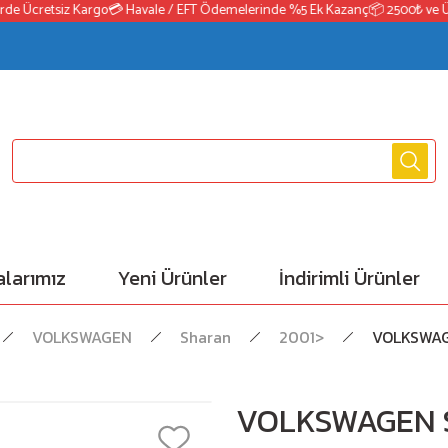
de Ücretsiz Kargo
💳 Havale / EFT Ödemelerinde %5 Ek Kazanç
📦 2500₺ ve Üze
larımız
Yeni Ürünler
İndirimli Ürünler
VOLKSWAGEN
Sharan
2001>
VOLKSWAG
VOLKSWAGEN S