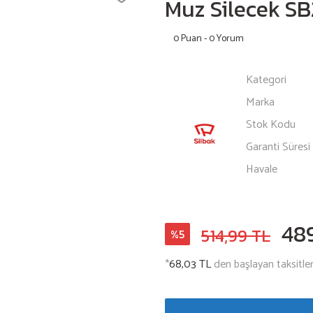
Muz Silecek S
0 Puan - 0 Yorum
Kategori
Marka
Stok Kodu
Garanti Süresi
Havale
48
514,99 TL
%5
*
68,03 TL
den başlayan taksitler