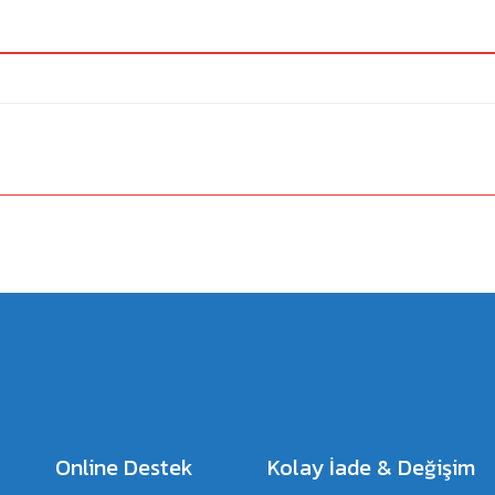
a yetersiz gördüğünüz noktaları öneri formunu kullanarak tarafımıza iletebilirsiniz.
Bu ürüne ilk yorumu siz yapın!
Yorum Yaz
Online Destek
Kolay İade & Değişim