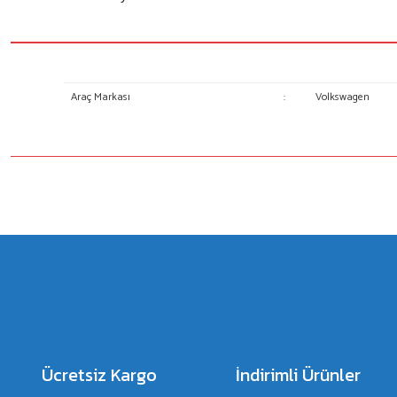
Araç Markası
:
Volkswagen
Bu ürünün fiyat bilgisi, resim, ürün açıklamalarında ve diğer konulard
Görüş ve önerileriniz için teşekkür ederiz.
Ürün resmi kalitesiz, bozuk veya görüntülenemiyor.
Ürün açıklamasında eksik bilgiler bulunuyor.
Ürün bilgilerinde hatalar bulunuyor.
Ürün fiyatı diğer sitelerden daha pahalı.
Bu ürüne benzer farklı alternatifler olmalı.
Ücretsiz Kargo
İndirimli Ürünler