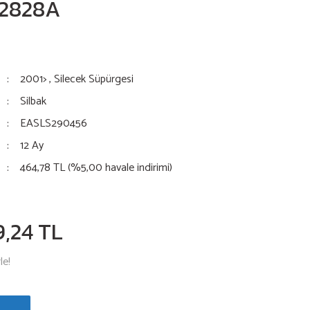
B2828A
2001>
,
Silecek Süpürgesi
Silbak
EASLS290456
12 Ay
464,78 TL (%5,00 havale indirimi)
9,24 TL
le!