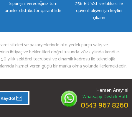
Siparişini vereceğiniz tüm
256 Bit SSL sertifikası ile
ürünler distribütör garantilidir
güvenli alışverişin keyfini
çıkarın
aret siteleri ve pazaryerlerinde oto yedek parça satış ve
nin ihtiyaç ve beklentileri doğrultusunda 2022 yılında kendi e-
n 50 yıllık sektörel tecrübesi ve dinamik kadrosu ile teknolojik
mlarında hizmet veren güçlü bir marka olma yolunda ilerlemektedir.
Hemen Arayın!
Whatsapp Destek Hattı
Kaydol
0543 967 8260