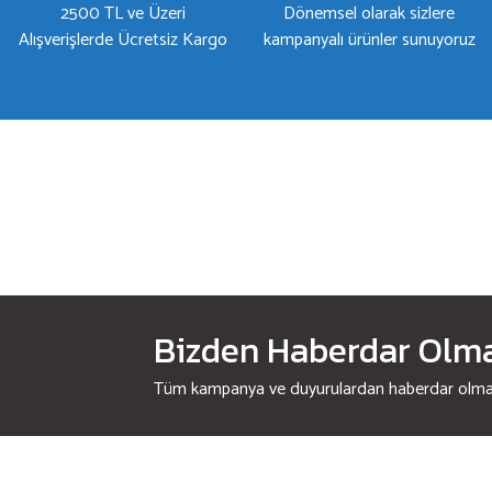
2500 TL ve Üzeri
Dönemsel olarak sizlere
Alışverişlerde Ücretsiz Kargo
kampanyalı ürünler sunuyoruz
Bizden Haberdar Olmak
Tüm kampanya ve duyurulardan haberdar olmak 