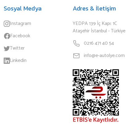
Sosyal Medya
Adres & İletişim
Instagram
YEDPA 139 İç Kapı: 1C
Ataşehir İstanbul - Türkiye
Facebook
0216 471 40 54
Twitter
info@e-autolye.com
Linkedin