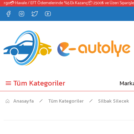
argo
💳 Havale / EFT Ödemelerinde %5 Ek Kazanç
📦 2500₺ ve Üzeri Siparişler
Tüm Kategoriler
Marka
Anasayfa
Tüm Kategoriler
Silbak Silecek