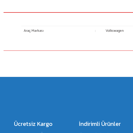
Araç Markası
:
Volkswagen
Bu ürünün fiyat bilgisi, resim, ürün açıklamalarında ve diğer konulard
Görüş ve önerileriniz için teşekkür ederiz.
Ürün resmi kalitesiz, bozuk veya görüntülenemiyor.
Ürün açıklamasında eksik bilgiler bulunuyor.
Ürün bilgilerinde hatalar bulunuyor.
Ürün fiyatı diğer sitelerden daha pahalı.
Bu ürüne benzer farklı alternatifler olmalı.
Ücretsiz Kargo
İndirimli Ürünler