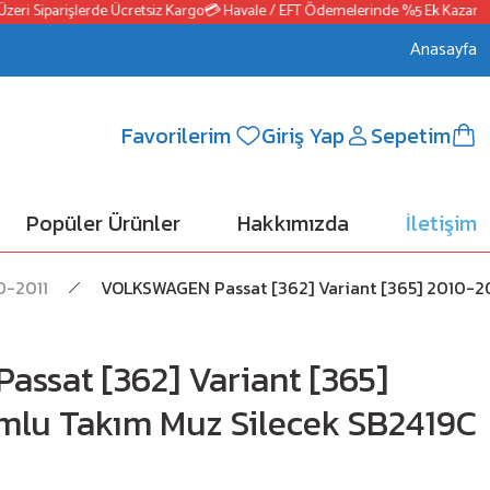
ri Siparişlerde Ücretsiz Kargo
💳 Havale / EFT Ödemelerinde %5 Ek Kazanç
📦
Anasayfa
Favorilerim
Giriş Yap
Sepetim
Popüler Ürünler
Hakkımızda
İletişim
0-2011
VOLKSWAGEN Passat [362] Variant [365] 2010-2
ssat [362] Variant [365]
mlu Takım Muz Silecek SB2419C