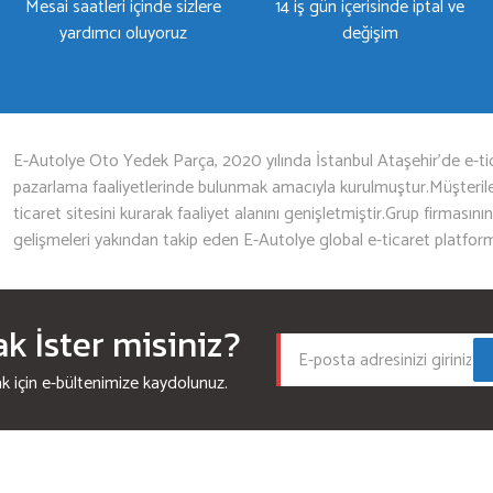
Mesai saatleri içinde sizlere
14 iş gün içerisinde iptal ve
yardımcı oluyoruz
değişim
Gönder
E-Autolye Oto Yedek Parça, 2020 yılında İstanbul Ataşehir’de e-tic
pazarlama faaliyetlerinde bulunmak amacıyla kurulmuştur.Müşterileri
ticaret sitesini kurarak faaliyet alanını genişletmiştir.Grup firmasını
gelişmeleri yakından takip eden E-Autolye global e-ticaret platfor
 İster misiniz?
için e-bültenimize kaydolunuz.