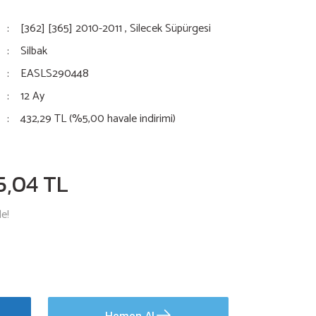
[362] [365] 2010-2011
,
Silecek Süpürgesi
Silbak
EASLS290448
12 Ay
432,29 TL (%5,00 havale indirimi)
5,04 TL
le!
Hemen Al