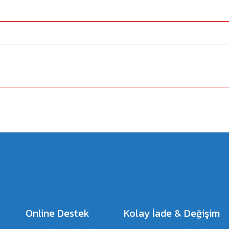
a yetersiz gördüğünüz noktaları öneri formunu kullanarak tarafımıza iletebilirsiniz.
Bu ürüne ilk yorumu siz yapın!
Yorum Yaz
Online Destek
Kolay İade & Değişim