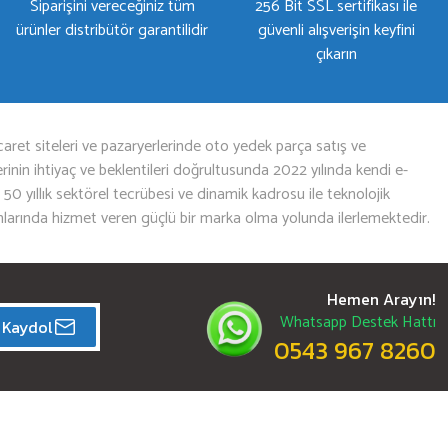
Siparişini vereceğiniz tüm
256 Bit SSL sertifikası ile
ürünler distribütör garantilidir
güvenli alışverişin keyfini
çıkarın
aret siteleri ve pazaryerlerinde oto yedek parça satış ve
nin ihtiyaç ve beklentileri doğrultusunda 2022 yılında kendi e-
n 50 yıllık sektörel tecrübesi ve dinamik kadrosu ile teknolojik
mlarında hizmet veren güçlü bir marka olma yolunda ilerlemektedir.
Hemen Arayın!
Whatsapp Destek Hattı
Kaydol
0543 967 8260