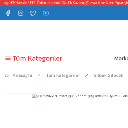
argo
💳 Havale / EFT Ödemelerinde %5 Ek Kazanç
📦 2500₺ ve Üzeri Siparişler
Tüm Kategoriler
Marka
Anasayfa
Tüm Kategoriler
Silbak Silecek