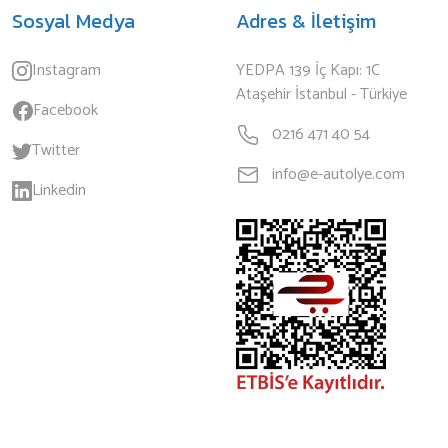
Sosyal Medya
Adres & İletişim
Instagram
YEDPA 139 İç Kapı: 1C
Ataşehir İstanbul - Türkiye
Facebook
0216 471 40 54
Twitter
info@e-autolye.com
Linkedin