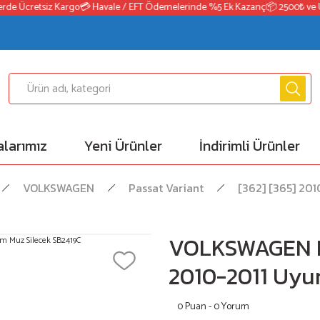
de Ücretsiz Kargo
💳 Havale / EFT Ödemelerinde %5 Ek Kazanç
📦 2500₺ ve Üze
larımız
Yeni Ürünler
İndirimli Ürünler
VOLKSWAGEN
Passat Variant
[362] [365] 201
VOLKSWAGEN Pa
2010-2011 Uyu
0 Puan - 0 Yorum