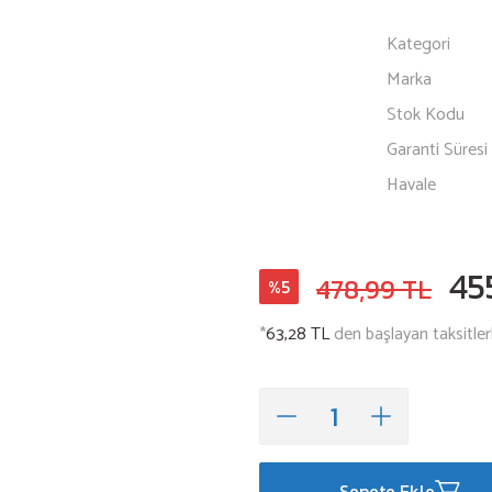
Kategori
Marka
Stok Kodu
Garanti Süresi
Havale
45
478,99 TL
%5
*
63,28 TL
den başlayan taksitler
Sepete Ekle