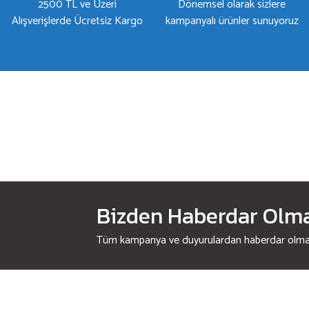
2500 TL ve Üzeri
Dönemsel olarak sizlere
Alışverişlerde Ücretsiz Kargo
kampanyalı ürünler sunuyoruz
Bizden Haberdar Olmak
Tüm kampanya ve duyurulardan haberdar olmak 