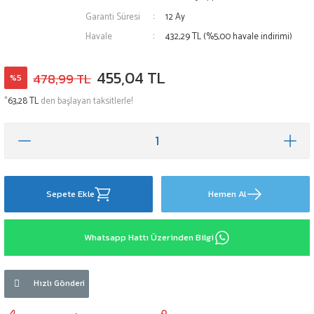
Garanti Süresi
12 Ay
Havale
432,29 TL (%5,00 havale indirimi)
455,04 TL
478,99 TL
%5
*
63,28 TL
den başlayan taksitlerle!
Sepete Ekle
Hemen Al
Whatsapp Hattı Üzerinden Bilgi
Hızlı Gönderi