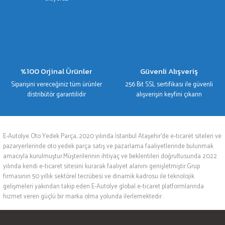
%100 Orjinal Ürünler
Güvenli Alışveriş
Siparişini vereceğiniz tüm ürünler
256 Bit SSL sertifikası ile güvenli
distribütör garantilidir
alışverişin keyfini çıkarın
E-Autolye Oto Yedek Parça, 2020 yılında İstanbul Ataşehir’de e-ticaret siteleri ve
pazaryerlerinde oto yedek parça satış ve pazarlama faaliyetlerinde bulunmak
amacıyla kurulmuştur.Müşterilerinin ihtiyaç ve beklentileri doğrultusunda 2022
yılında kendi e-ticaret sitesini kurarak faaliyet alanını genişletmiştir.Grup
firmasının 50 yıllık sektörel tecrübesi ve dinamik kadrosu ile teknolojik
gelişmeleri yakından takip eden E-Autolye global e-ticaret platformlarında
hizmet veren güçlü bir marka olma yolunda ilerlemektedir.