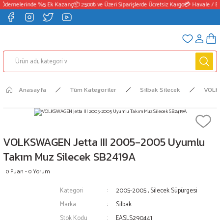
 Ödemelerinde %5 Ek Kazanç
📦 2500₺ ve Üzeri Siparişlerde Ücretsiz Kargo
💳 Havale / EF
Anasayfa
Tüm Kategoriler
Silbak Silecek
VOL
VOLKSWAGEN Jetta III 2005-2005 Uyumlu
Takım Muz Silecek SB2419A
0 Puan - 0 Yorum
Kategori
2005-2005
,
Silecek Süpürgesi
Marka
Silbak
Stok Kodu
EASLS290441