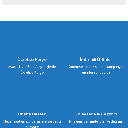
Yorum Yaz
Bu ürünün fiyat bilgisi, resim, ürün açıklamalarında ve diğer konularda yetersiz
gördüğünüz noktaları öneri formunu kullanarak tarafımıza iletebilirsiniz.
Görüş ve önerileriniz için teşekkür ederiz.
Ürün resmi kalitesiz, bozuk veya görüntülenemiyor.
Ürün açıklamasında eksik bilgiler bulunuyor.
Ürün bilgilerinde hatalar bulunuyor.
Ücretsiz Kargo
İndirimli Ürünler
Ürün fiyatı diğer sitelerden daha pahalı.
2500 TL ve Üzeri Alışverişlerde
Dönemsel olarak sizlere kampanyalı
Bu ürüne benzer farklı alternatifler olmalı.
Ücretsiz Kargo
ürünler sunuyoruz
Gönder
Online Destek
Kolay İade & Değişim
Mesai saatleri içinde sizlere yardımcı
14 iş gün içerisinde iptal ve değişim
oluyoruz