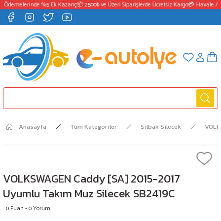
T Ödemelerinde %5 Ek Kazanç
📦 2500₺ ve Üzeri Siparişlerde Ücretsiz Kargo
💳 Havale / E
Anasayfa
Tüm Kategoriler
Silbak Silecek
VOL
VOLKSWAGEN Caddy [SA] 2015-2017
Uyumlu Takım Muz Silecek SB2419C
0 Puan - 0 Yorum