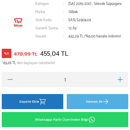
Kategori
[SA] 2015-2017
,
Silecek Süpürgesi
Marka
Silbak
Stok Kodu
EASLS290429
Garanti Süresi
12 Ay
Havale
432,29 TL (%5,00 havale indirimi)
455,04 TL
478,99 TL
%5
*
63,28 TL
den başlayan taksitlerle!
Sepete Ekle
Hemen Al
Whatsapp Hattı Üzerinden Bilgi