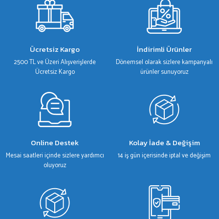
Ürün resmi kalitesiz, bozuk veya görüntülenemiyor.
Ürün açıklamasında eksik bilgiler bulunuyor.
Ürün bilgilerinde hatalar bulunuyor.
Ücretsiz Kargo
İndirimli Ürünler
Ürün fiyatı diğer sitelerden daha pahalı.
2500 TL ve Üzeri Alışverişlerde
Dönemsel olarak sizlere kampanyalı
Bu ürüne benzer farklı alternatifler olmalı.
Ücretsiz Kargo
ürünler sunuyoruz
Gönder
Online Destek
Kolay İade & Değişim
Mesai saatleri içinde sizlere yardımcı
14 iş gün içerisinde iptal ve değişim
oluyoruz