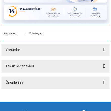
Araç Markası
:
Volkswagen
Yorumlar
Taksit Seçenekleri
Bu ürüne ilk yorumu siz yapın!
Önerileriniz
Yorum Yaz
Bu ürünün fiyat bilgisi, resim, ürün açıklamalarında ve diğer konularda yetersiz
gördüğünüz noktaları öneri formunu kullanarak tarafımıza iletebilirsiniz.
Görüş ve önerileriniz için teşekkür ederiz.