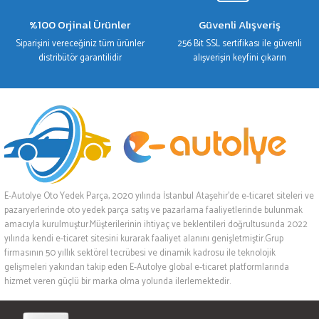
%100 Orjinal Ürünler
Güvenli Alışveriş
Siparişini vereceğiniz tüm ürünler
256 Bit SSL sertifikası ile güvenli
distribütör garantilidir
alışverişin keyfini çıkarın
E-Autolye Oto Yedek Parça, 2020 yılında İstanbul Ataşehir’de e-ticaret siteleri ve
pazaryerlerinde oto yedek parça satış ve pazarlama faaliyetlerinde bulunmak
amacıyla kurulmuştur.Müşterilerinin ihtiyaç ve beklentileri doğrultusunda 2022
yılında kendi e-ticaret sitesini kurarak faaliyet alanını genişletmiştir.Grup
firmasının 50 yıllık sektörel tecrübesi ve dinamik kadrosu ile teknolojik
gelişmeleri yakından takip eden E-Autolye global e-ticaret platformlarında
hizmet veren güçlü bir marka olma yolunda ilerlemektedir.