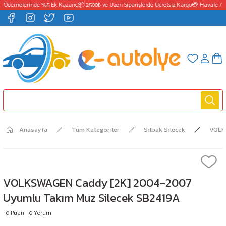
 Ödemelerinde %5 Ek Kazanç
📦 2500₺ ve Üzeri Siparişlerde Ücretsiz Kargo
💳 Havale / E
Anasayfa
Tüm Kategoriler
Silbak Silecek
VOL
VOLKSWAGEN Caddy [2K] 2004-2007
Uyumlu Takım Muz Silecek SB2419A
0 Puan - 0 Yorum