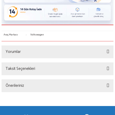
Araç Markası
:
Volkswagen
Yorumlar
Taksit Seçenekleri
Bu ürüne ilk yorumu siz yapın!
Önerileriniz
Yorum Yaz
Bu ürünün fiyat bilgisi, resim, ürün açıklamalarında ve diğer konularda yetersiz
gördüğünüz noktaları öneri formunu kullanarak tarafımıza iletebilirsiniz.
Görüş ve önerileriniz için teşekkür ederiz.