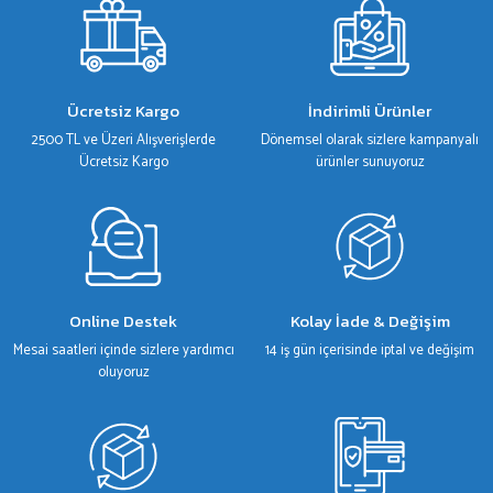
Ürün resmi kalitesiz, bozuk veya görüntülenemiyor.
Ürün açıklamasında eksik bilgiler bulunuyor.
Ürün bilgilerinde hatalar bulunuyor.
Ücretsiz Kargo
İndirimli Ürünler
Ürün fiyatı diğer sitelerden daha pahalı.
2500 TL ve Üzeri Alışverişlerde
Dönemsel olarak sizlere kampanyalı
Bu ürüne benzer farklı alternatifler olmalı.
Ücretsiz Kargo
ürünler sunuyoruz
Gönder
Online Destek
Kolay İade & Değişim
Mesai saatleri içinde sizlere yardımcı
14 iş gün içerisinde iptal ve değişim
oluyoruz