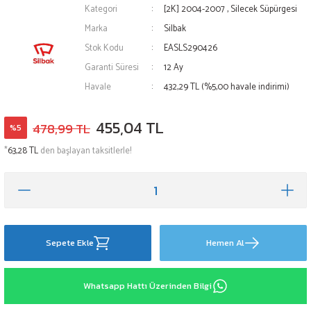
Kategori
[2K] 2004-2007
,
Silecek Süpürgesi
Marka
Silbak
Stok Kodu
EASLS290426
Garanti Süresi
12 Ay
Havale
432,29 TL (%5,00 havale indirimi)
455,04 TL
478,99 TL
%5
*
63,28 TL
den başlayan taksitlerle!
Sepete Ekle
Hemen Al
Whatsapp Hattı Üzerinden Bilgi