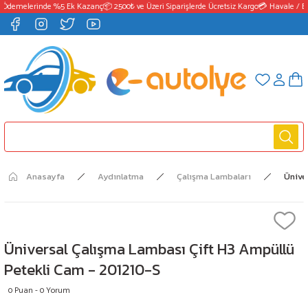
 Ödemelerinde %5 Ek Kazanç
📦 2500₺ ve Üzeri Siparişlerde Ücretsiz Kargo
💳 Havale / E
Anasayfa
Aydınlatma
Çalışma Lambaları
Ünive
Üniversal Çalışma Lambası Çift H3 Ampüllü
Petekli Cam - 201210-S
0 Puan - 0 Yorum