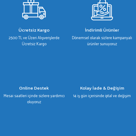
Ürün resmi kalitesiz, bozuk veya görüntülenemiyor.
Ürün açıklamasında eksik bilgiler bulunuyor.
Ürün bilgilerinde hatalar bulunuyor.
Ücretsiz Kargo
İndirimli Ürünler
Ürün fiyatı diğer sitelerden daha pahalı.
2500 TL ve Üzeri Alışverişlerde
Dönemsel olarak sizlere kampanyalı
Bu ürüne benzer farklı alternatifler olmalı.
Ücretsiz Kargo
ürünler sunuyoruz
Gönder
Online Destek
Kolay İade & Değişim
Mesai saatleri içinde sizlere yardımcı
14 iş gün içerisinde iptal ve değişim
oluyoruz