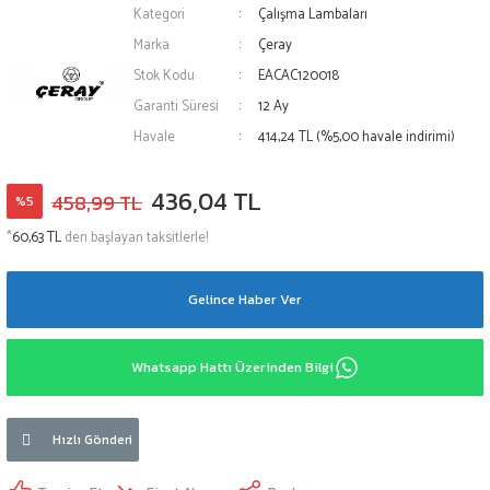
Kategori
Çalışma Lambaları
Marka
Çeray
Stok Kodu
EACAC120018
Garanti Süresi
12 Ay
Havale
414,24 TL (%5,00 havale indirimi)
436,04 TL
458,99 TL
%5
*
60,63 TL
den başlayan taksitlerle!
Gelince Haber Ver
Whatsapp Hattı Üzerinden Bilgi
Hızlı Gönderi