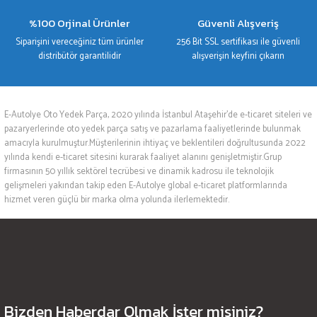
%100 Orjinal Ürünler
Güvenli Alışveriş
Siparişini vereceğiniz tüm ürünler
256 Bit SSL sertifikası ile güvenli
distribütör garantilidir
alışverişin keyfini çıkarın
E-Autolye Oto Yedek Parça, 2020 yılında İstanbul Ataşehir’de e-ticaret siteleri ve
pazaryerlerinde oto yedek parça satış ve pazarlama faaliyetlerinde bulunmak
amacıyla kurulmuştur.Müşterilerinin ihtiyaç ve beklentileri doğrultusunda 2022
yılında kendi e-ticaret sitesini kurarak faaliyet alanını genişletmiştir.Grup
firmasının 50 yıllık sektörel tecrübesi ve dinamik kadrosu ile teknolojik
gelişmeleri yakından takip eden E-Autolye global e-ticaret platformlarında
hizmet veren güçlü bir marka olma yolunda ilerlemektedir.
Bizden Haberdar Olmak İster misiniz?