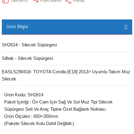
Tavsiye Et
Fiyat Alarmı
Paylaş
Ürün Bilgisi
SH2614 - Silecek Süpürgesi
Silbak - Silecek Süpürgesi
EASLS290418- TOYOTA Corolla [E18] 2013> Uyumlu Takım Muz
Silecek
Ürün Kodu: SH2614
Paket İçeriği : Ön Cam İçin Sağ Ve Sol Muz Tipi Silecek
Süpürgesi Seti Ve Araç Tipine Özel Bağlantı Noktası.
Ürün Ölçüleri : 650+350mm
(Pakete Silecek Kolu Dahil Değildir.)