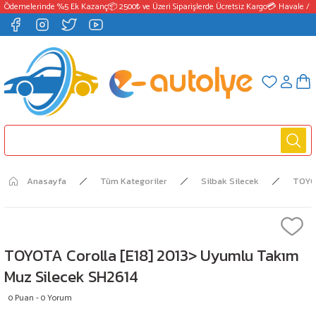
 Ödemelerinde %5 Ek Kazanç
📦 2500₺ ve Üzeri Siparişlerde Ücretsiz Kargo
💳 Havale / E
Anasayfa
Tüm Kategoriler
Silbak Silecek
TOY
TOYOTA Corolla [E18] 2013> Uyumlu Takım
Muz Silecek SH2614
0 Puan - 0 Yorum