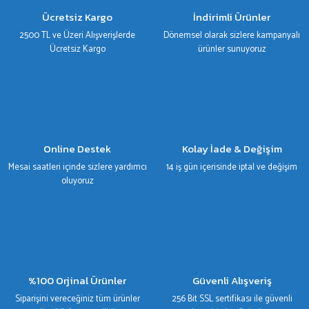
Ürün bilgilerinde hatalar bulunuyor.
Ücretsiz Kargo
İndirimli Ürünler
Ürün fiyatı diğer sitelerden daha pahalı.
2500 TL ve Üzeri Alışverişlerde
Dönemsel olarak sizlere kampanyalı
Bu ürüne benzer farklı alternatifler olmalı.
Ücretsiz Kargo
ürünler sunuyoruz
Gönder
Online Destek
Kolay İade & Değişim
Mesai saatleri içinde sizlere yardımcı
14 iş gün içerisinde iptal ve değişim
oluyoruz
%100 Orjinal Ürünler
Güvenli Alışveriş
Siparişini vereceğiniz tüm ürünler
256 Bit SSL sertifikası ile güvenli