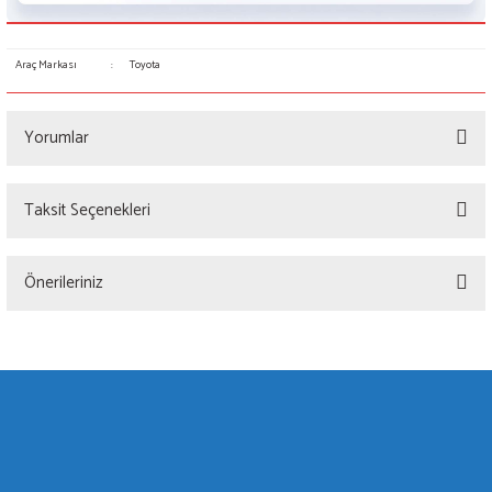
Araç Markası
:
Toyota
Yorumlar
Taksit Seçenekleri
Bu ürüne ilk yorumu siz yapın!
Önerileriniz
Yorum Yaz
Bu ürünün fiyat bilgisi, resim, ürün açıklamalarında ve diğer konularda yetersiz
gördüğünüz noktaları öneri formunu kullanarak tarafımıza iletebilirsiniz.
Görüş ve önerileriniz için teşekkür ederiz.
Ürün resmi kalitesiz, bozuk veya görüntülenemiyor.
Ürün açıklamasında eksik bilgiler bulunuyor.