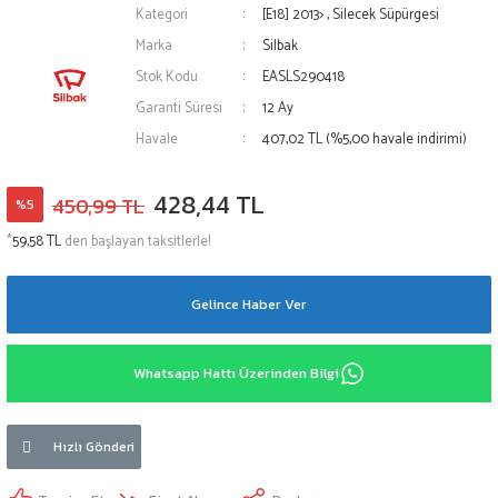
Kategori
[E18] 2013>
,
Silecek Süpürgesi
Marka
Silbak
Stok Kodu
EASLS290418
Garanti Süresi
12 Ay
Havale
407,02 TL (%5,00 havale indirimi)
428,44 TL
450,99 TL
%5
*
59,58 TL
den başlayan taksitlerle!
Gelince Haber Ver
Whatsapp Hattı Üzerinden Bilgi
Hızlı Gönderi