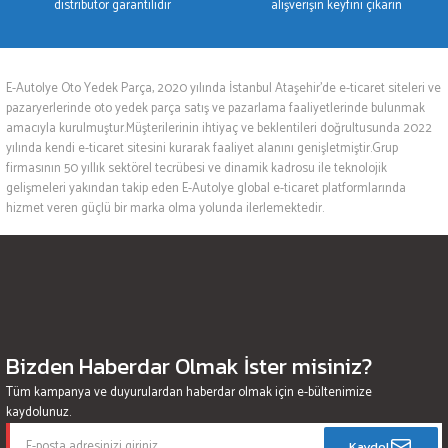
distribütör garantilidir
alışverişin keyfini çıkarın
E-Autolye Oto Yedek Parça, 2020 yılında İstanbul Ataşehir’de e-ticaret siteleri ve
pazaryerlerinde oto yedek parça satış ve pazarlama faaliyetlerinde bulunmak
amacıyla kurulmuştur.Müşterilerinin ihtiyaç ve beklentileri doğrultusunda 2022
yılında kendi e-ticaret sitesini kurarak faaliyet alanını genişletmiştir.Grup
firmasının 50 yıllık sektörel tecrübesi ve dinamik kadrosu ile teknolojik
gelişmeleri yakından takip eden E-Autolye global e-ticaret platformlarında
hizmet veren güçlü bir marka olma yolunda ilerlemektedir.
Bizden Haberdar Olmak İster misiniz?
Tüm kampanya ve duyurulardan haberdar olmak için e-bültenimize
kaydolunuz.
Kaydol