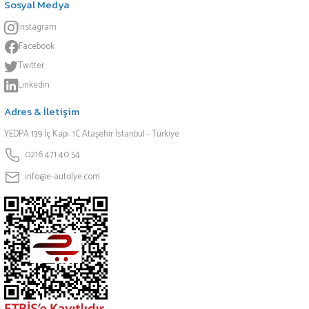
Sosyal Medya
Instagram
Facebook
Twitter
Linkedin
Adres & İletişim
YEDPA 139 İç Kapı: 1C Ataşehir İstanbul - Türkiye
0216 471 40 54
info@e-autolye.com