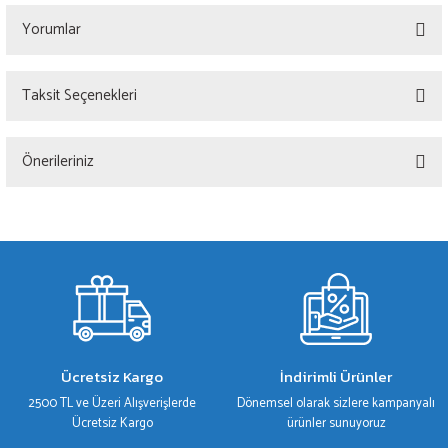
Yorumlar
Taksit Seçenekleri
Bu ürüne ilk yorumu siz yapın!
Önerileriniz
Yorum Yaz
Bu ürünün fiyat bilgisi, resim, ürün açıklamalarında ve diğer konularda yetersiz
gördüğünüz noktaları öneri formunu kullanarak tarafımıza iletebilirsiniz.
Görüş ve önerileriniz için teşekkür ederiz.
Ürün resmi kalitesiz, bozuk veya görüntülenemiyor.
Ürün açıklamasında eksik bilgiler bulunuyor.
Ürün bilgilerinde hatalar bulunuyor.
Ücretsiz Kargo
İndirimli Ürünler
Ürün fiyatı diğer sitelerden daha pahalı.
2500 TL ve Üzeri Alışverişlerde
Dönemsel olarak sizlere kampanyalı
Bu ürüne benzer farklı alternatifler olmalı.
Ücretsiz Kargo
ürünler sunuyoruz