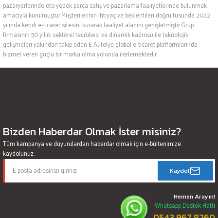
pazaryerlerinde oto yedek parça satış ve pazarlama faaliyetlerinde bulunmak
amacıyla kurulmuştur.Müşterilerinin ihtiyaç ve beklentileri doğrultusunda 2022
yılında kendi e-ticaret sitesini kurarak faaliyet alanını genişletmiştir.Grup
firmasının 50 yıllık sektörel tecrübesi ve dinamik kadrosu ile teknolojik
gelişmeleri yakından takip eden E-Autolye global e-ticaret platformlarında
hizmet veren güçlü bir marka olma yolunda ilerlemektedir.
Bizden Haberdar Olmak İster misiniz?
Tüm kampanya ve duyurulardan haberdar olmak için e-bültenimize
kaydolunuz.
Kaydol
Hemen Arayın!
Whatsapp Destek Hattı
0543 967 8260