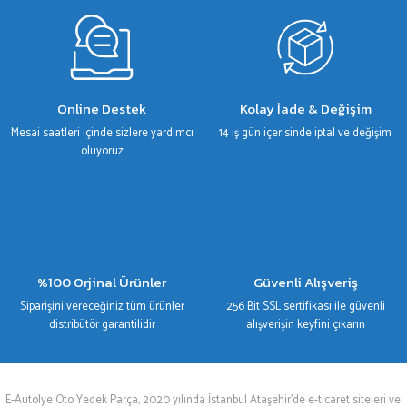
Gönder
Online Destek
Kolay İade & Değişim
Mesai saatleri içinde sizlere yardımcı
14 iş gün içerisinde iptal ve değişim
oluyoruz
%100 Orjinal Ürünler
Güvenli Alışveriş
Siparişini vereceğiniz tüm ürünler
256 Bit SSL sertifikası ile güvenli
distribütör garantilidir
alışverişin keyfini çıkarın
E-Autolye Oto Yedek Parça, 2020 yılında İstanbul Ataşehir’de e-ticaret siteleri ve