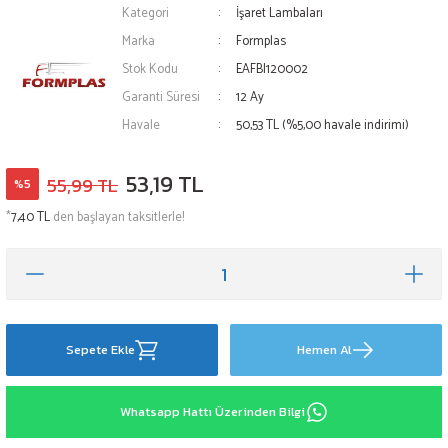
Kategori
İşaret Lambaları
Marka
Formplas
Stok Kodu
EAFBI120002
Garanti Süresi
12 Ay
Havale
50,53 TL (%5,00 havale indirimi)
53,19 TL
55,99 TL
%5
*
7,40 TL
den başlayan taksitlerle!
Sepete Ekle
Hemen Al
Whatsapp Hattı Üzerinden Bilgi