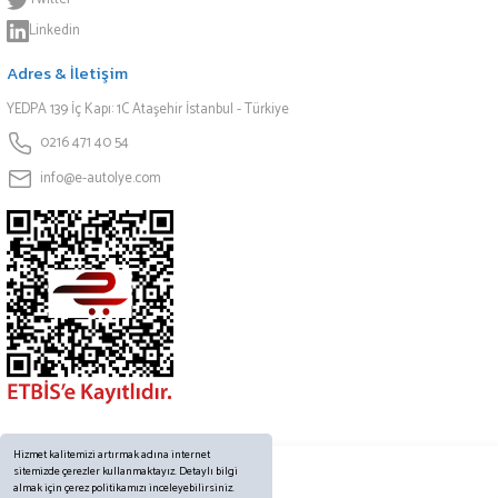
Linkedin
Adres & İletişim
YEDPA 139 İç Kapı: 1C Ataşehir İstanbul - Türkiye
0216 471 40 54
info@e-autolye.com
Hizmet kalitemizi artırmak adına internet
sitemizde çerezler kullanmaktayız. Detaylı bilgi
almak için çerez politikamızı inceleyebilirsiniz.