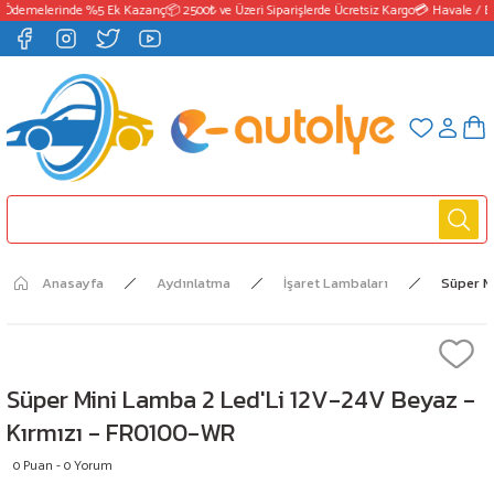
 Ödemelerinde %5 Ek Kazanç
📦 2500₺ ve Üzeri Siparişlerde Ücretsiz Kargo
💳 Havale / E
Anasayfa
Aydınlatma
İşaret Lambaları
Süper M
Süper Mini Lamba 2 Led'Li 12V-24V Beyaz -
Kırmızı - FR0100-WR
0 Puan - 0 Yorum