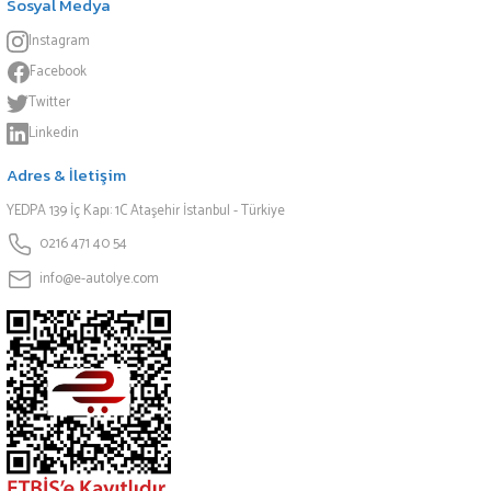
Sosyal Medya
Instagram
Facebook
Twitter
Linkedin
Adres & İletişim
YEDPA 139 İç Kapı: 1C Ataşehir İstanbul - Türkiye
0216 471 40 54
info@e-autolye.com