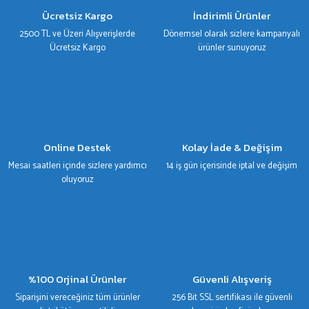
Ürün bilgilerinde hatalar bulunuyor.
Ücretsiz Kargo
İndirimli Ürünler
Ürün fiyatı diğer sitelerden daha pahalı.
2500 TL ve Üzeri Alışverişlerde
Dönemsel olarak sizlere kampanyalı
Bu ürüne benzer farklı alternatifler olmalı.
Ücretsiz Kargo
ürünler sunuyoruz
Gönder
Online Destek
Kolay İade & Değişim
Mesai saatleri içinde sizlere yardımcı
14 iş gün içerisinde iptal ve değişim
oluyoruz
%100 Orjinal Ürünler
Güvenli Alışveriş
Siparişini vereceğiniz tüm ürünler
256 Bit SSL sertifikası ile güvenli