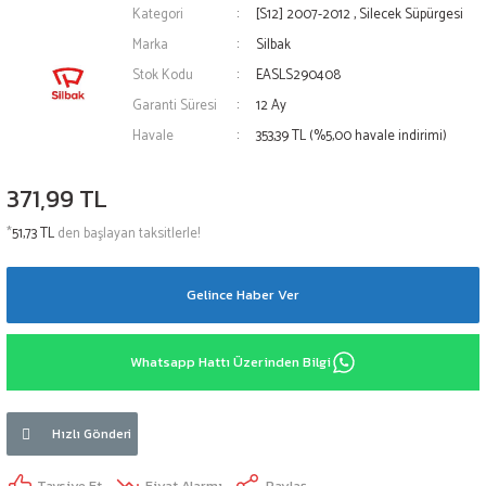
Kategori
[S12] 2007-2012
,
Silecek Süpürgesi
Marka
Silbak
Stok Kodu
EASLS290408
Garanti Süresi
12 Ay
Havale
353,39 TL (%5,00 havale indirimi)
371,99 TL
*
51,73 TL
den başlayan taksitlerle!
Gelince Haber Ver
Whatsapp Hattı Üzerinden Bilgi
Hızlı Gönderi
Tavsiye Et
Fiyat Alarmı
Paylaş