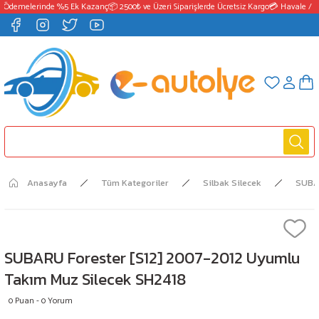
 Ödemelerinde %5 Ek Kazanç
📦 2500₺ ve Üzeri Siparişlerde Ücretsiz Kargo
💳 Havale / E
Anasayfa
Tüm Kategoriler
Silbak Silecek
SUB
SUBARU Forester [S12] 2007-2012 Uyumlu
Takım Muz Silecek SH2418
0 Puan - 0 Yorum