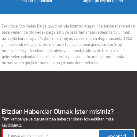
distribütör garantilidir
alışverişin keyfini çıkarın
E-Autolye Oto Yedek Parça, 2020 yılında İstanbul Ataşehir’de e-ticaret siteleri ve
pazaryerlerinde oto yedek parça satış ve pazarlama faaliyetlerinde bulunmak
amacıyla kurulmuştur.Müşterilerinin ihtiyaç ve beklentileri doğrultusunda 2022
yılında kendi e-ticaret sitesini kurarak faaliyet alanını genişletmiştir.Grup
firmasının 50 yıllık sektörel tecrübesi ve dinamik kadrosu ile teknolojik
gelişmeleri yakından takip eden E-Autolye global e-ticaret platformlarında
hizmet veren güçlü bir marka olma yolunda ilerlemektedir.
Bizden Haberdar Olmak İster misiniz?
Tüm kampanya ve duyurulardan haberdar olmak için e-bültenimize
kaydolunuz.
Kaydol