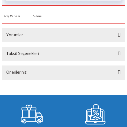
Araç Markası
:
Subaru
Yorumlar
Taksit Seçenekleri
Bu ürüne ilk yorumu siz yapın!
Önerileriniz
Yorum Yaz
Bu ürünün fiyat bilgisi, resim, ürün açıklamalarında ve diğer konularda yetersiz
gördüğünüz noktaları öneri formunu kullanarak tarafımıza iletebilirsiniz.
Görüş ve önerileriniz için teşekkür ederiz.
Ürün resmi kalitesiz, bozuk veya görüntülenemiyor.
Ürün açıklamasında eksik bilgiler bulunuyor.