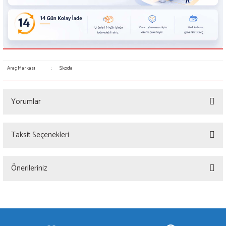
Araç Markası
:
Skoda
Yorumlar
Taksit Seçenekleri
Bu ürüne ilk yorumu siz yapın!
Önerileriniz
Yorum Yaz
Bu ürünün fiyat bilgisi, resim, ürün açıklamalarında ve diğer konularda yetersiz
gördüğünüz noktaları öneri formunu kullanarak tarafımıza iletebilirsiniz.
Görüş ve önerileriniz için teşekkür ederiz.