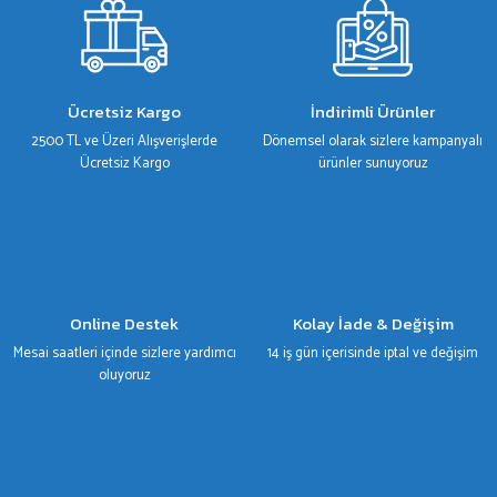
Ürün resmi kalitesiz, bozuk veya görüntülenemiyor.
Ürün açıklamasında eksik bilgiler bulunuyor.
Ürün bilgilerinde hatalar bulunuyor.
Ücretsiz Kargo
İndirimli Ürünler
Ürün fiyatı diğer sitelerden daha pahalı.
2500 TL ve Üzeri Alışverişlerde
Dönemsel olarak sizlere kampanyalı
Bu ürüne benzer farklı alternatifler olmalı.
Ücretsiz Kargo
ürünler sunuyoruz
Gönder
Online Destek
Kolay İade & Değişim
Mesai saatleri içinde sizlere yardımcı
14 iş gün içerisinde iptal ve değişim
oluyoruz