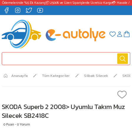
 Ödemelerinde %5 Ek Kazanç
📦 2500₺ ve Üzeri Siparişlerde Ücretsiz Kargo
💳 Havale / E
Anasayfa
Tüm Kategoriler
Silbak Silecek
SKOD
SKODA Superb 2 2008> Uyumlu Takım Muz
Silecek SB2418C
0 Puan - 0 Yorum