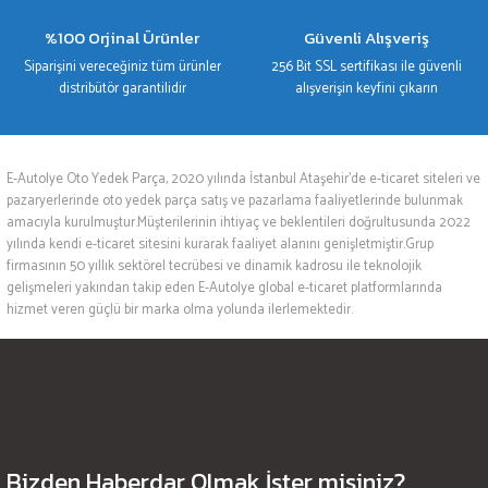
%100 Orjinal Ürünler
Güvenli Alışveriş
Siparişini vereceğiniz tüm ürünler
256 Bit SSL sertifikası ile güvenli
distribütör garantilidir
alışverişin keyfini çıkarın
E-Autolye Oto Yedek Parça, 2020 yılında İstanbul Ataşehir’de e-ticaret siteleri ve
pazaryerlerinde oto yedek parça satış ve pazarlama faaliyetlerinde bulunmak
amacıyla kurulmuştur.Müşterilerinin ihtiyaç ve beklentileri doğrultusunda 2022
yılında kendi e-ticaret sitesini kurarak faaliyet alanını genişletmiştir.Grup
firmasının 50 yıllık sektörel tecrübesi ve dinamik kadrosu ile teknolojik
gelişmeleri yakından takip eden E-Autolye global e-ticaret platformlarında
hizmet veren güçlü bir marka olma yolunda ilerlemektedir.
Bizden Haberdar Olmak İster misiniz?