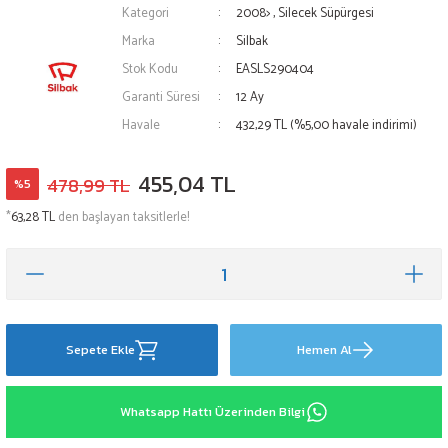
Kategori
2008>
,
Silecek Süpürgesi
Marka
Silbak
Stok Kodu
EASLS290404
Garanti Süresi
12 Ay
Havale
432,29 TL (%5,00 havale indirimi)
455,04 TL
478,99 TL
%5
*
63,28 TL
den başlayan taksitlerle!
Sepete Ekle
Hemen Al
Whatsapp Hattı Üzerinden Bilgi