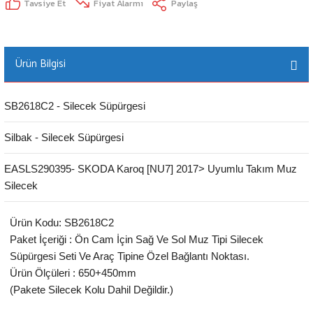
Tavsiye Et
Fiyat Alarmı
Paylaş
Ürün Bilgisi
SB2618C2 - Silecek Süpürgesi
Silbak - Silecek Süpürgesi
EASLS290395- SKODA Karoq [NU7] 2017> Uyumlu Takım Muz
Silecek
Ürün Kodu: SB2618C2
Paket İçeriği : Ön Cam İçin Sağ Ve Sol Muz Tipi Silecek
Süpürgesi Seti Ve Araç Tipine Özel Bağlantı Noktası.
Ürün Ölçüleri : 650+450mm
(Pakete Silecek Kolu Dahil Değildir.)