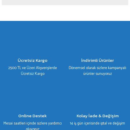
Yorum Yaz
Bu ürünün fiyat bilgisi, resim, ürün açıklamalarında ve diğer konularda yetersiz
gördüğünüz noktaları öneri formunu kullanarak tarafımıza iletebilirsiniz.
Görüş ve önerileriniz için teşekkür ederiz.
Ürün resmi kalitesiz, bozuk veya görüntülenemiyor.
Ürün açıklamasında eksik bilgiler bulunuyor.
Ürün bilgilerinde hatalar bulunuyor.
Ücretsiz Kargo
İndirimli Ürünler
Ürün fiyatı diğer sitelerden daha pahalı.
2500 TL ve Üzeri Alışverişlerde
Dönemsel olarak sizlere kampanyalı
Bu ürüne benzer farklı alternatifler olmalı.
Ücretsiz Kargo
ürünler sunuyoruz
Gönder
Online Destek
Kolay İade & Değişim
Mesai saatleri içinde sizlere yardımcı
14 iş gün içerisinde iptal ve değişim
oluyoruz