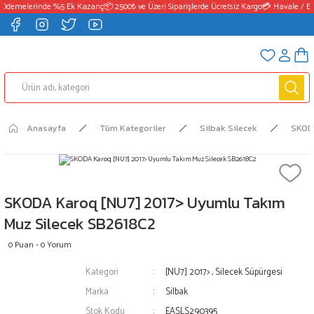
Ödemelerinde %5 Ek Kazanç
📦 2500₺ ve Üzeri Siparişlerde Ücretsiz Kargo
💳 Havale / EF
Anasayfa
Tüm Kategoriler
Silbak Silecek
SKOD
SKODA Karoq [NU7] 2017> Uyumlu Takım
Muz Silecek SB2618C2
0 Puan - 0 Yorum
Kategori
[NU7] 2017>
,
Silecek Süpürgesi
Marka
Silbak
Stok Kodu
EASLS290395