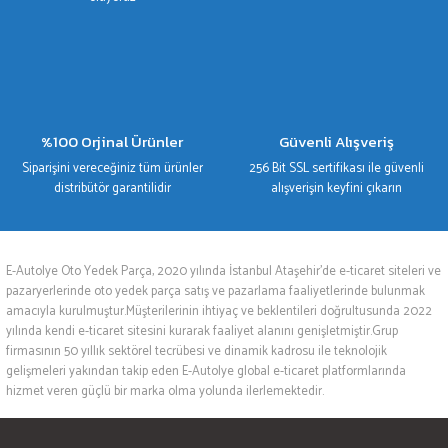
%100 Orjinal Ürünler
Güvenli Alışveriş
Siparişini vereceğiniz tüm ürünler
256 Bit SSL sertifikası ile güvenli
distribütör garantilidir
alışverişin keyfini çıkarın
E-Autolye Oto Yedek Parça, 2020 yılında İstanbul Ataşehir’de e-ticaret siteleri ve
pazaryerlerinde oto yedek parça satış ve pazarlama faaliyetlerinde bulunmak
amacıyla kurulmuştur.Müşterilerinin ihtiyaç ve beklentileri doğrultusunda 2022
yılında kendi e-ticaret sitesini kurarak faaliyet alanını genişletmiştir.Grup
firmasının 50 yıllık sektörel tecrübesi ve dinamik kadrosu ile teknolojik
gelişmeleri yakından takip eden E-Autolye global e-ticaret platformlarında
hizmet veren güçlü bir marka olma yolunda ilerlemektedir.