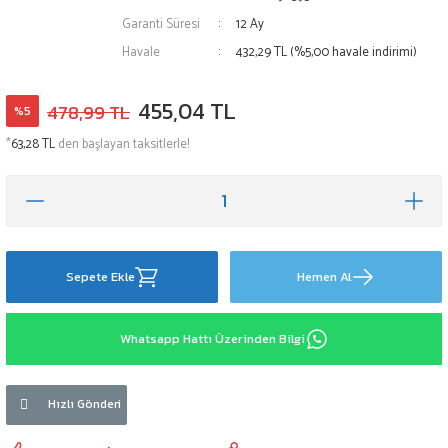
Garanti Süresi
12 Ay
Havale
432,29 TL (%5,00 havale indirimi)
455,04 TL
478,99 TL
%5
*
63,28 TL
den başlayan taksitlerle!
Sepete Ekle
Hemen Al
Whatsapp Hattı Üzerinden Bilgi
Hızlı Gönderi