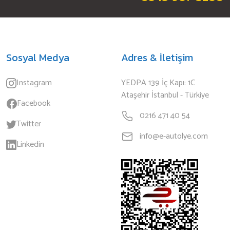
Sosyal Medya
Adres & İletişim
Instagram
YEDPA 139 İç Kapı: 1C
Ataşehir İstanbul - Türkiye
Facebook
0216 471 40 54
Twitter
info@e-autolye.com
Linkedin