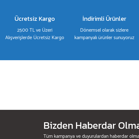
Ürün fiyatı diğer sitelerden daha pahalı.
Bu ürüne benzer farklı alternatifler olmalı.
Ücretsiz Kargo
İndirimli Ürünler
2500 TL ve Üzeri
Dönemsel olarak sizlere
Alışverişlerde Ücretsiz Kargo
kampanyalı ürünler sunuyoruz
Bizden Haberdar Olmak
Tüm kampanya ve duyurulardan haberdar olmak 