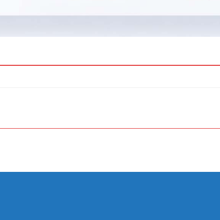
a yetersiz gördüğünüz noktaları öneri formunu kullanarak tarafımıza iletebilirsiniz.
Bu ürüne ilk yorumu siz yapın!
Yorum Yaz