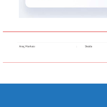
Araç Markası
:
Skoda
Bu ürünün fiyat bilgisi, resim, ürün açıklamalarında ve diğer konulard
Görüş ve önerileriniz için teşekkür ederiz.
Ürün resmi kalitesiz, bozuk veya görüntülenemiyor.
Ürün açıklamasında eksik bilgiler bulunuyor.
Ürün bilgilerinde hatalar bulunuyor.