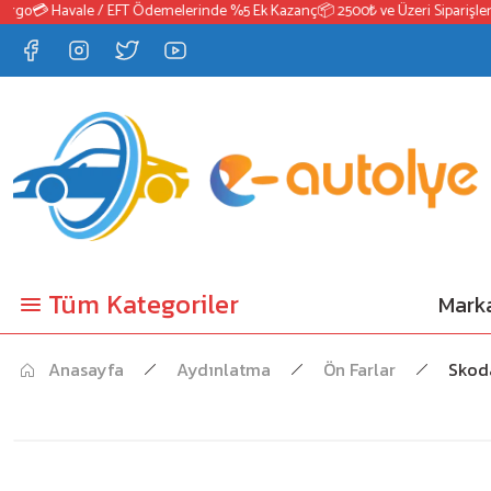
go
💳 Havale / EFT Ödemelerinde %5 Ek Kazanç
📦 2500₺ ve Üzeri Siparişlerde
Tüm Kategoriler
Marka
Anasayfa
Aydınlatma
Ön Farlar
Skod