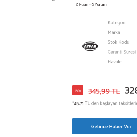
0 Puan - 0 Yorum
Kategori
Marka
Stok Kodu
Garanti Süresi
Havale
32
345,99 TL
%5
*
45,71 TL
den başlayan taksitlerl
Gelince Haber Ver