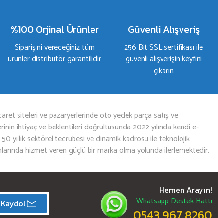
%100 Orjinal Ürünler
Güvenli Alışveriş
Siparişini vereceğiniz tüm
256 Bit SSL sertifikası ile
ürünler distribütör garantilidir
güvenli alışverişin keyfini
çıkarın
aret siteleri ve pazaryerlerinde oto yedek parça satış ve
nin ihtiyaç ve beklentileri doğrultusunda 2022 yılında kendi e-
n 50 yıllık sektörel tecrübesi ve dinamik kadrosu ile teknolojik
mlarında hizmet veren güçlü bir marka olma yolunda ilerlemektedir.
Hemen Arayın!
Whatsapp Destek Hattı
Kaydol
0543 967 8260