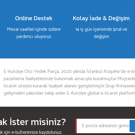
Online Destek
Kolay İade & Değişim
Mesai saatleri içinde sizlere
14 iş gün içerisinde iptal ve
yardımcı oluyoruz
değişim
Gönder
E-Autolye Oto Yedek Parça, 2020 yılında İstanbul Ataşehir’de e-tic
pazarlama faaliyetlerinde bulunmak amacıyla kurulmuştur.Müşterileri
ticaret sitesini kurarak faaliyet alanını genişletmiştir.Grup firmasını
gelişmeleri yakından takip eden E-Autolye global e-ticaret platfor
 İster misiniz?
için e-bültenimize kaydolunuz.