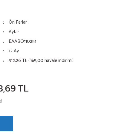
Ön Farlar
Ayfar
EAABO110251
12 Ay
312,26 TL (%5,00 havale indirimi)
8,69 TL
e!