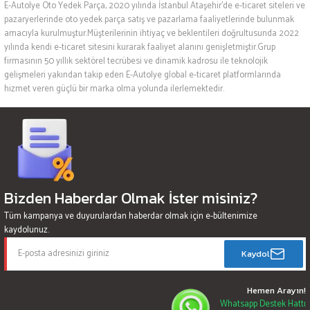
E-Autolye Oto Yedek Parça, 2020 yılında İstanbul Ataşehir’de e-ticaret siteleri ve
pazaryerlerinde oto yedek parça satış ve pazarlama faaliyetlerinde bulunmak
amacıyla kurulmuştur.Müşterilerinin ihtiyaç ve beklentileri doğrultusunda 2022
yılında kendi e-ticaret sitesini kurarak faaliyet alanını genişletmiştir.Grup
firmasının 50 yıllık sektörel tecrübesi ve dinamik kadrosu ile teknolojik
gelişmeleri yakından takip eden E-Autolye global e-ticaret platformlarında
hizmet veren güçlü bir marka olma yolunda ilerlemektedir.
Bizden Haberdar Olmak İster misiniz?
Tüm kampanya ve duyurulardan haberdar olmak için e-bültenimize
kaydolunuz.
Kaydol
Hemen Arayın!
Whatsapp Destek Hattı