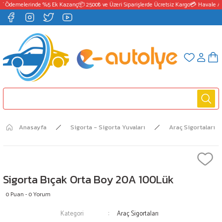
T Ödemelerinde %5 Ek Kazanç
📦 2500₺ ve Üzeri Siparişlerde Ücretsiz Kargo
💳 Havale / 
Anasayfa
Sigorta - Sigorta Yuvaları
Araç Sigortaları
Sigorta Bıçak Orta Boy 20A 100Lük
0 Puan - 0 Yorum
Kategori
Araç Sigortaları