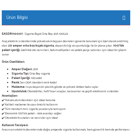
Ürün Bilgisi
EASDR110007
- Sigorta Bıçak Orta Boy 20A 100Lük
Araç elektrik sistemlerinde yüksek akım taşıyan devreleri güvenle korumak için özel olarak üretilmiş
olan
20 amper orta boy bıçak sigorta
, dayanıklılığı ve uyumluluğu ile ön plana çıkar.
100’lük
paket içeriği
, özellikle oto servisleri, bakım atölyeleri ve yedek parça satıcıları için ideal bir çözüm
sunar.
Ürün Özellikleri:
Amper Değeri:
20A
Sigorta Tipi:
Orta Boy sigorta
Paket İçeriği:
100 adet
Renk:
Sarı (20A standart renk kodu)
Malzeme:
Isıya dayanıklı plastik gövde ve yüksek iletken bakır uçlar
Uyumluluk:
Otomobiller, hafif ticari araçlar, karavanlar ve çeşitli elektronik sistemler
Avantajları:
✔️ Yüksek akım devreleri için ideal koruma
✔️ Kaliteli malzeme ile uzun ömürlü kullanım
✔️ Tüm standart mini sigorta yuvalarıyla tam uyum
✔️ Ekonomik 100’lük paket – stok avantajı sağlar
✔️ Oto elektrik ustaları ve servisler için ideal
Kullanım Tavsiyesi:
Aracınızın elektrik devrelerinde doğru amperde sigorta kullanmak, hem güvenlik hem de performans