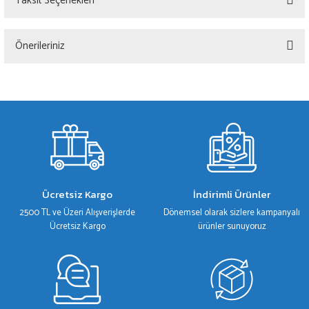
Taksit Seçenekleri
Bu ürüne ilk yorumu siz yapın!
Önerileriniz
Yorum Yaz
Bu ürünün fiyat bilgisi, resim, ürün açıklamalarında ve diğer konularda yetersiz
gördüğünüz noktaları öneri formunu kullanarak tarafımıza iletebilirsiniz.
Görüş ve önerileriniz için teşekkür ederiz.
Ürün resmi kalitesiz, bozuk veya görüntülenemiyor.
Ürün açıklamasında eksik bilgiler bulunuyor.
Ürün bilgilerinde hatalar bulunuyor.
Ücretsiz Kargo
İndirimli Ürünler
Ürün fiyatı diğer sitelerden daha pahalı.
2500 TL ve Üzeri Alışverişlerde
Dönemsel olarak sizlere kampanyalı
Bu ürüne benzer farklı alternatifler olmalı.
Ücretsiz Kargo
ürünler sunuyoruz