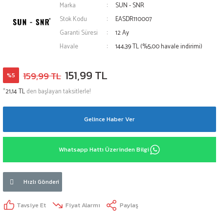
Marka
SUN - SNR
Stok Kodu
EASDR110007
Garanti Süresi
12 Ay
Havale
144,39 TL (%5,00 havale indirimi)
151,99 TL
159,99 TL
%5
*
21,14 TL
den başlayan taksitlerle!
Gelince Haber Ver
Whatsapp Hattı Üzerinden Bilgi
Hızlı Gönderi
Tavsiye Et
Fiyat Alarmı
Paylaş