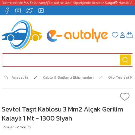
 Ödemelerinde %5 Ek Kazanç
📦 2500₺ ve Üzeri Siparişlerde Ücretsiz Kargo
💳 Havale / E
Anasayfa
Kablo & Bağlantı Ekipmanları
Oto Tesisat K
Sevtel Taşıt Kablosu 3 Mm2 Alçak Gerilim
Kalaylı 1 Mt - 1300 Siyah
0 Puan - 0 Yorum