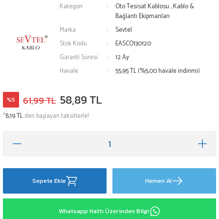
Kategori
Oto Tesisat Kablosu
,
Kablo &
Bağlantı Ekipmanları
Marka
Sevtel
Stok Kodu
EASCO130120
Garanti Süresi
12 Ay
Havale
55,95 TL (%5,00 havale indirimi)
58,89 TL
61,99 TL
%5
*
8,19 TL
den başlayan taksitlerle!
Sepete Ekle
Hemen Al
Whatsapp Hattı Üzerinden Bilgi