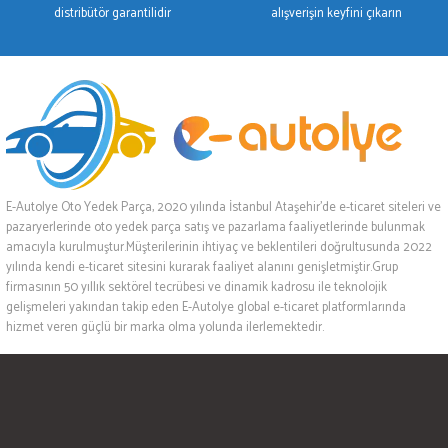
distribütör garantilidir
alışverişin keyfini çıkarın
E-Autolye Oto Yedek Parça, 2020 yılında İstanbul Ataşehir’de e-ticaret siteleri ve
pazaryerlerinde oto yedek parça satış ve pazarlama faaliyetlerinde bulunmak
amacıyla kurulmuştur.Müşterilerinin ihtiyaç ve beklentileri doğrultusunda 2022
yılında kendi e-ticaret sitesini kurarak faaliyet alanını genişletmiştir.Grup
firmasının 50 yıllık sektörel tecrübesi ve dinamik kadrosu ile teknolojik
gelişmeleri yakından takip eden E-Autolye global e-ticaret platformlarında
hizmet veren güçlü bir marka olma yolunda ilerlemektedir.