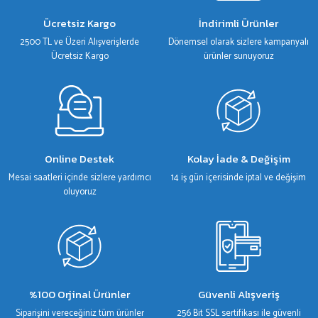
Ürün bilgilerinde hatalar bulunuyor.
Ücretsiz Kargo
İndirimli Ürünler
Ürün fiyatı diğer sitelerden daha pahalı.
2500 TL ve Üzeri Alışverişlerde
Dönemsel olarak sizlere kampanyalı
Bu ürüne benzer farklı alternatifler olmalı.
Ücretsiz Kargo
ürünler sunuyoruz
Gönder
Online Destek
Kolay İade & Değişim
Mesai saatleri içinde sizlere yardımcı
14 iş gün içerisinde iptal ve değişim
oluyoruz
%100 Orjinal Ürünler
Güvenli Alışveriş
Siparişini vereceğiniz tüm ürünler
256 Bit SSL sertifikası ile güvenli