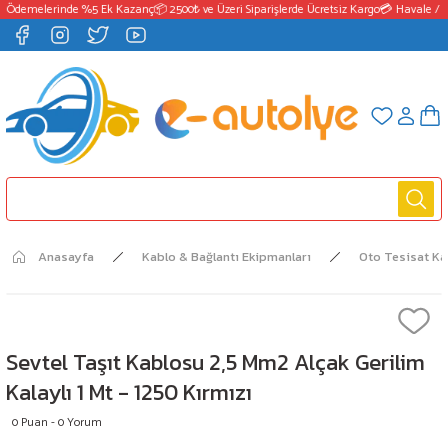
 Ödemelerinde %5 Ek Kazanç
📦 2500₺ ve Üzeri Siparişlerde Ücretsiz Kargo
💳 Havale / E
Anasayfa
Kablo & Bağlantı Ekipmanları
Oto Tesisat K
Sevtel Taşıt Kablosu 2,5 Mm2 Alçak Gerilim
Kalaylı 1 Mt - 1250 Kırmızı
0 Puan - 0 Yorum