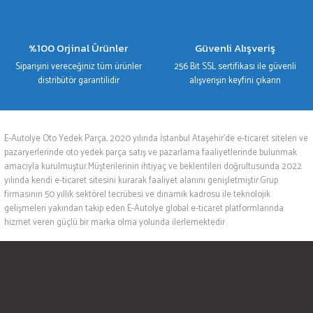
%100 Orjinal Ürünler
Güvenli Alışveriş
Siparişini vereceğiniz tüm ürünler
256 Bit SSL sertifikası ile güvenli
distribütör garantilidir
alışverişin keyfini çıkarın
E-Autolye Oto Yedek Parça, 2020 yılında İstanbul Ataşehir’de e-ticaret siteleri ve
pazaryerlerinde oto yedek parça satış ve pazarlama faaliyetlerinde bulunmak
amacıyla kurulmuştur.Müşterilerinin ihtiyaç ve beklentileri doğrultusunda 2022
yılında kendi e-ticaret sitesini kurarak faaliyet alanını genişletmiştir.Grup
firmasının 50 yıllık sektörel tecrübesi ve dinamik kadrosu ile teknolojik
gelişmeleri yakından takip eden E-Autolye global e-ticaret platformlarında
hizmet veren güçlü bir marka olma yolunda ilerlemektedir.