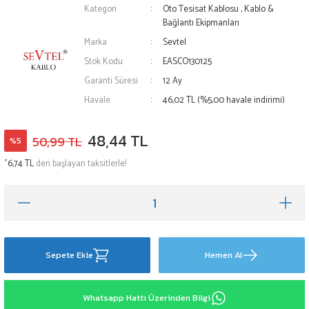
Kategori
Oto Tesisat Kablosu
,
Kablo &
Bağlantı Ekipmanları
Marka
Sevtel
Stok Kodu
EASCO130125
Garanti Süresi
12 Ay
Havale
46,02 TL (%5,00 havale indirimi)
48,44 TL
50,99 TL
%5
*
6,74 TL
den başlayan taksitlerle!
Sepete Ekle
Hemen Al
Whatsapp Hattı Üzerinden Bilgi