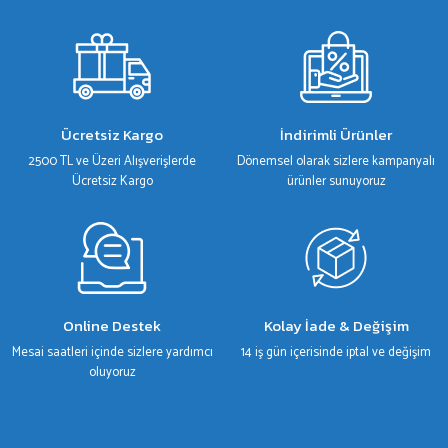
Ürün bilgilerinde hatalar bulunuyor.
Ürün fiyatı diğer sitelerden daha pahalı.
Bu ürüne benzer farklı alternatifler olmalı.
Ücretsiz Kargo
İndirimli Ürünler
2500 TL ve Üzeri Alışverişlerde
Dönemsel olarak sizlere kampanyalı
Ücretsiz Kargo
ürünler sunuyoruz
Gönder
Online Destek
Kolay İade & Değişim
Mesai saatleri içinde sizlere yardımcı
14 iş gün içerisinde iptal ve değişim
oluyoruz