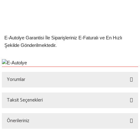
PEUGEOT
PORSCHE
RENAULT
E-Autolye Garantisi İle Siparişleriniz E-Faturalı ve En Hızlı
Şekilde Gönderilmektedir.
SAAB
SEAT
Yorumlar
SKODA
SMART
Taksit Seçenekleri
Bu ürüne ilk yorumu siz yapın!
SUBARU
Önerileriniz
SUZUKİ
Yorum Yaz
Bu ürünün fiyat bilgisi, resim, ürün açıklamalarında ve diğer konularda yetersiz