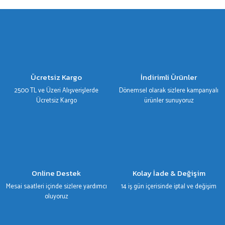
TESLA
gördüğünüz noktaları öneri formunu kullanarak tarafımıza iletebilirsiniz.
Görüş ve önerileriniz için teşekkür ederiz.
TOYOTA
Ürün resmi kalitesiz, bozuk veya görüntülenemiyor.
VOLKSWAGEN
Ürün açıklamasında eksik bilgiler bulunuyor.
Ürün bilgilerinde hatalar bulunuyor.
VOLVO
Ücretsiz Kargo
İndirimli Ürünler
Ürün fiyatı diğer sitelerden daha pahalı.
2500 TL ve Üzeri Alışverişlerde
Dönemsel olarak sizlere kampanyalı
Bu ürüne benzer farklı alternatifler olmalı.
Ücretsiz Kargo
ürünler sunuyoruz
Gönder
Online Destek
Kolay İade & Değişim
Mesai saatleri içinde sizlere yardımcı
14 iş gün içerisinde iptal ve değişim
oluyoruz