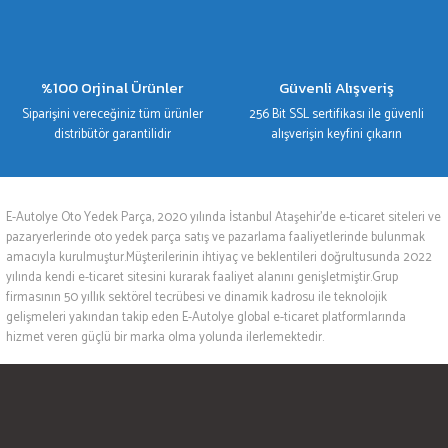
%100 Orjinal Ürünler
Güvenli Alışveriş
Siparişini vereceğiniz tüm ürünler
256 Bit SSL sertifikası ile güvenli
distribütör garantilidir
alışverişin keyfini çıkarın
E-Autolye Oto Yedek Parça, 2020 yılında İstanbul Ataşehir’de e-ticaret siteleri ve
pazaryerlerinde oto yedek parça satış ve pazarlama faaliyetlerinde bulunmak
amacıyla kurulmuştur.Müşterilerinin ihtiyaç ve beklentileri doğrultusunda 2022
yılında kendi e-ticaret sitesini kurarak faaliyet alanını genişletmiştir.Grup
firmasının 50 yıllık sektörel tecrübesi ve dinamik kadrosu ile teknolojik
gelişmeleri yakından takip eden E-Autolye global e-ticaret platformlarında
hizmet veren güçlü bir marka olma yolunda ilerlemektedir.