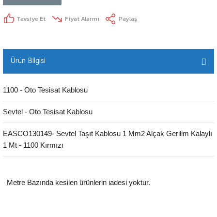
LAND ROVER
Tavsiye Et
Fiyat Alarmı
Paylaş
LEXUS
MASERATİ
Ürün Bilgisi
ar
MAZDA
1100 - Oto Tesisat Kablosu
arı
MERCEDES
Sevtel - Oto Tesisat Kablosu
MG
EASCO130149- Sevtel Taşıt Kablosu 1 Mm2 Alçak Gerilim Kalaylı
1 Mt - 1100 Kırmızı
MİNİ
NİSSAN
Metre Bazında kesilen ürünlerin iadesi yoktur.
OPEL