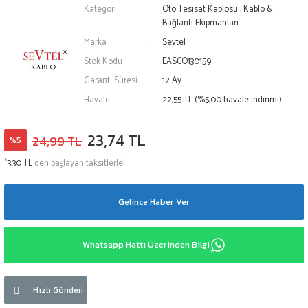
Kategori
Oto Tesisat Kablosu
,
Kablo &
Bağlantı Ekipmanları
Marka
Sevtel
Stok Kodu
EASCO130159
Garanti Süresi
12 Ay
Havale
22,55 TL (%5,00 havale indirimi)
23,74 TL
24,99 TL
%5
*
3,30 TL
den başlayan taksitlerle!
Gelince Haber Ver
Whatsapp Hattı Üzerinden Bilgi
Hızlı Gönderi