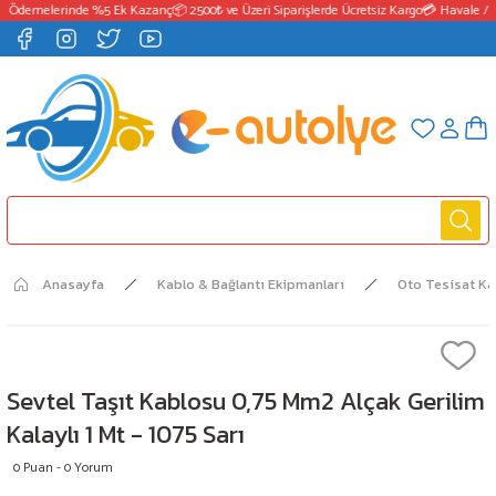
T Ödemelerinde %5 Ek Kazanç
📦 2500₺ ve Üzeri Siparişlerde Ücretsiz Kargo
💳 Havale / E
Anasayfa
Kablo & Bağlantı Ekipmanları
Oto Tesisat K
Sevtel Taşıt Kablosu 0,75 Mm2 Alçak Gerilim
Kalaylı 1 Mt - 1075 Sarı
0 Puan - 0 Yorum