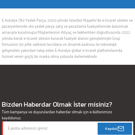
E-Autolye Oto Yedek Parça, 2020 yılında İstanbul Ataşehir’de e-ticaret siteleri ve
pazaryerlerinde oto yedek parça satış ve pazarlama faaliyetlerinde bulunmak
amacıyla kurulmuştur.Müşterilerinin ihtiyaç ve beklentileri doğrultusunda 2022
yılında kendi e-ticaret sitesini kurarak faaliyet alanını genişletmiştir.Grup
firmasının 50 yıllık sektörel tecrübesi ve dinamik kadrosu ile teknolojik
gelişmeleri yakından takip eden E-Autolye global e-ticaret platformlarında
hizmet veren güçlü bir marka olma yolunda ilerlemektedir.
Bizden Haberdar Olmak İster misiniz?
Tüm kampanya ve duyurulardan haberdar olmak için e-bültenimize
kaydolunuz.
Kaydol