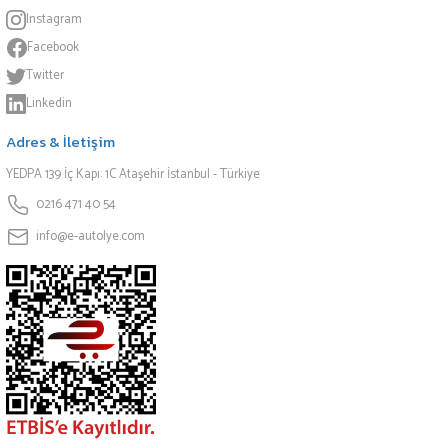
Instagram
Facebook
Twitter
Linkedin
Adres & İletişim
YEDPA 139 İç Kapı: 1C Ataşehir İstanbul - Türkiye
0216 471 40 54
info@e-autolye.com