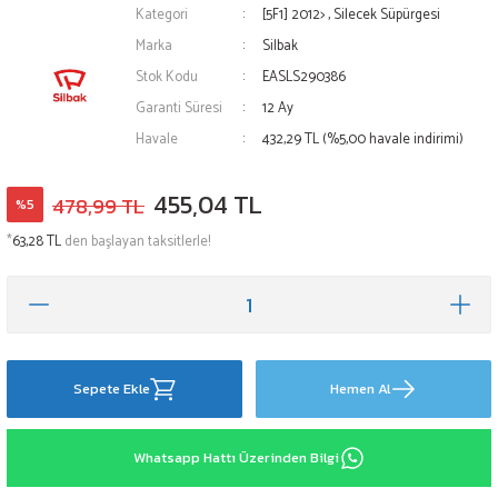
Kategori
[5F1] 2012>
,
Silecek Süpürgesi
Marka
Silbak
Stok Kodu
EASLS290386
Garanti Süresi
12 Ay
Havale
432,29 TL (%5,00 havale indirimi)
455,04 TL
478,99 TL
%5
*
63,28 TL
den başlayan taksitlerle!
Sepete Ekle
Hemen Al
Whatsapp Hattı Üzerinden Bilgi