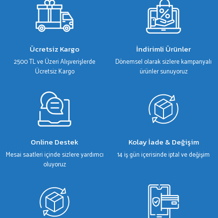
Ürün resmi kalitesiz, bozuk veya görüntülenemiyor.
Ürün açıklamasında eksik bilgiler bulunuyor.
Ürün bilgilerinde hatalar bulunuyor.
Ücretsiz Kargo
İndirimli Ürünler
Ürün fiyatı diğer sitelerden daha pahalı.
2500 TL ve Üzeri Alışverişlerde
Dönemsel olarak sizlere kampanyalı
Bu ürüne benzer farklı alternatifler olmalı.
Ücretsiz Kargo
ürünler sunuyoruz
Gönder
Online Destek
Kolay İade & Değişim
Mesai saatleri içinde sizlere yardımcı
14 iş gün içerisinde iptal ve değişim
oluyoruz