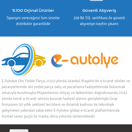
%100 Orjinal Ürünler
Güvenli Alışveriş
Siparişini vereceğiniz tüm ürünler
256 Bit SSL sertifikası ile güvenli
distribütör garantilidir
alışverişin keyfini çıkarın
E-Autolye Oto Yedek Parça, 2020 yılında İstanbul Ataşehir’de e-ticaret siteleri ve
pazaryerlerinde oto yedek parça satış ve pazarlama faaliyetlerinde bulunmak
amacıyla kurulmuştur.Müşterilerinin ihtiyaç ve beklentileri doğrultusunda 2022
yılında kendi e-ticaret sitesini kurarak faaliyet alanını genişletmiştir.Grup
firmasının 50 yıllık sektörel tecrübesi ve dinamik kadrosu ile teknolojik
gelişmeleri yakından takip eden E-Autolye global e-ticaret platformlarında
hizmet veren güçlü bir marka olma yolunda ilerlemektedir.