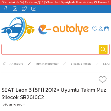
 Ödemelerinde %5 Ek Kazanç
📦 2500₺ ve Üzeri Siparişlerde Ücretsiz Kargo
💳 Havale / E
Anasayfa
Tüm Kategoriler
Silbak Silecek
SEAT
SEAT Leon 3 [5F1] 2012> Uyumlu Takım Muz
Silecek SB2616C2
0 Puan - 0 Yorum