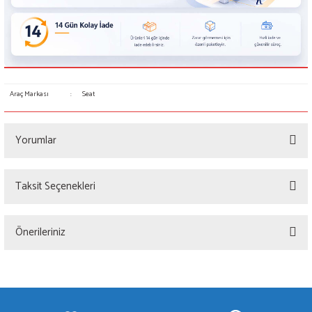
Araç Markası
:
Seat
Yorumlar
Taksit Seçenekleri
Bu ürüne ilk yorumu siz yapın!
Önerileriniz
Yorum Yaz
Bu ürünün fiyat bilgisi, resim, ürün açıklamalarında ve diğer konularda yetersiz
gördüğünüz noktaları öneri formunu kullanarak tarafımıza iletebilirsiniz.
Görüş ve önerileriniz için teşekkür ederiz.