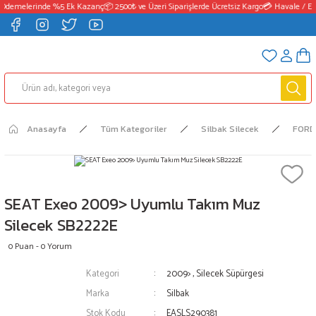
Ödemelerinde %5 Ek Kazanç
📦 2500₺ ve Üzeri Siparişlerde Ücretsiz Kargo
💳 Havale / EF
Anasayfa
Tüm Kategoriler
Silbak Silecek
FORD
SEAT Exeo 2009> Uyumlu Takım Muz
Silecek SB2222E
0 Puan - 0 Yorum
Kategori
2009>
,
Silecek Süpürgesi
Marka
Silbak
Stok Kodu
EASLS290381