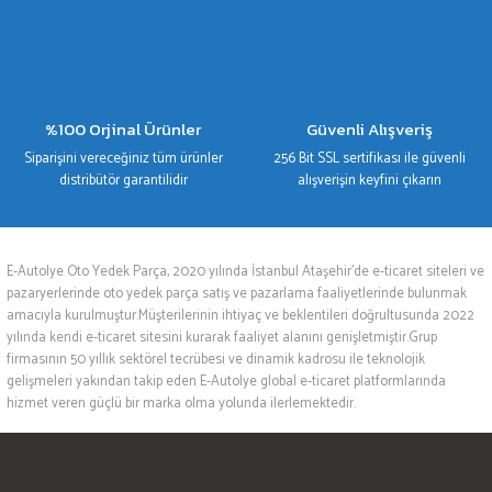
%100 Orjinal Ürünler
Güvenli Alışveriş
Siparişini vereceğiniz tüm ürünler
256 Bit SSL sertifikası ile güvenli
distribütör garantilidir
alışverişin keyfini çıkarın
E-Autolye Oto Yedek Parça, 2020 yılında İstanbul Ataşehir’de e-ticaret siteleri ve
pazaryerlerinde oto yedek parça satış ve pazarlama faaliyetlerinde bulunmak
amacıyla kurulmuştur.Müşterilerinin ihtiyaç ve beklentileri doğrultusunda 2022
yılında kendi e-ticaret sitesini kurarak faaliyet alanını genişletmiştir.Grup
firmasının 50 yıllık sektörel tecrübesi ve dinamik kadrosu ile teknolojik
gelişmeleri yakından takip eden E-Autolye global e-ticaret platformlarında
hizmet veren güçlü bir marka olma yolunda ilerlemektedir.