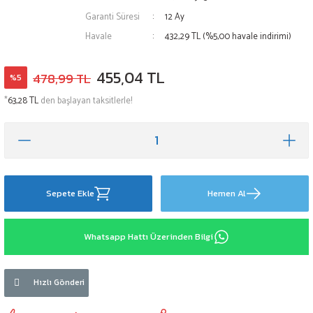
Garanti Süresi
12 Ay
Havale
432,29 TL (%5,00 havale indirimi)
455,04 TL
478,99 TL
%5
*
63,28 TL
den başlayan taksitlerle!
Sepete Ekle
Hemen Al
Whatsapp Hattı Üzerinden Bilgi
Hızlı Gönderi