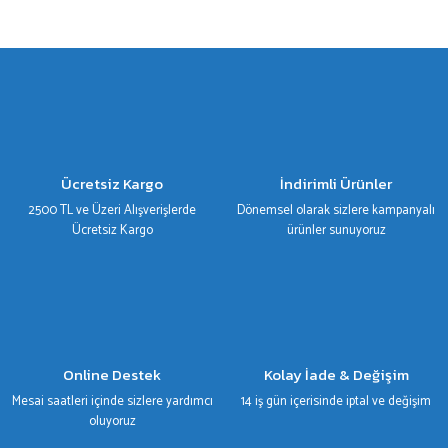
Bu ürünün fiyat bilgisi, resim, ürün açıklamalarında ve diğer konularda yetersiz
gördüğünüz noktaları öneri formunu kullanarak tarafımıza iletebilirsiniz.
Görüş ve önerileriniz için teşekkür ederiz.
Ürün resmi kalitesiz, bozuk veya görüntülenemiyor.
Ürün açıklamasında eksik bilgiler bulunuyor.
Ürün bilgilerinde hatalar bulunuyor.
Ücretsiz Kargo
İndirimli Ürünler
Ürün fiyatı diğer sitelerden daha pahalı.
2500 TL ve Üzeri Alışverişlerde
Dönemsel olarak sizlere kampanyalı
Bu ürüne benzer farklı alternatifler olmalı.
Ücretsiz Kargo
ürünler sunuyoruz
Gönder
Online Destek
Kolay İade & Değişim
Mesai saatleri içinde sizlere yardımcı
14 iş gün içerisinde iptal ve değişim
oluyoruz