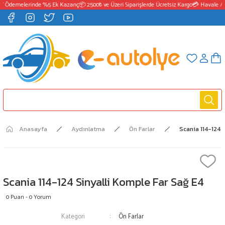
T Ödemelerinde %5 Ek Kazanç
📦 2500₺ ve Üzeri Siparişlerde Ücretsiz Kargo
💳 Havale / 
Anasayfa
Aydınlatma
Ön Farlar
Scania 114-124 
Scania 114-124 Sinyalli Komple Far Sağ E4
0 Puan - 0 Yorum
Kategori
Ön Farlar