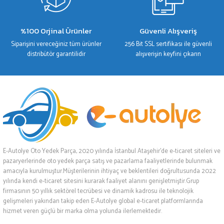
%100 Orjinal Ürünler
Güvenli Alışveriş
Siparişini vereceğiniz tüm ürünler
256 Bit SSL sertifikası ile güvenli
distribütör garantilidir
alışverişin keyfini çıkarın
E-Autolye Oto Yedek Parça, 2020 yılında İstanbul Ataşehir’de e-ticaret siteleri ve
pazaryerlerinde oto yedek parça satış ve pazarlama faaliyetlerinde bulunmak
amacıyla kurulmuştur.Müşterilerinin ihtiyaç ve beklentileri doğrultusunda 2022
yılında kendi e-ticaret sitesini kurarak faaliyet alanını genişletmiştir.Grup
firmasının 50 yıllık sektörel tecrübesi ve dinamik kadrosu ile teknolojik
gelişmeleri yakından takip eden E-Autolye global e-ticaret platformlarında
hizmet veren güçlü bir marka olma yolunda ilerlemektedir.