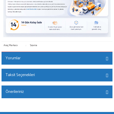
Araç Markası
:
Scania
Yorumlar
Taksit Seçenekleri
Bu ürüne ilk yorumu siz yapın!
Önerileriniz
Yorum Yaz
Bu ürünün fiyat bilgisi, resim, ürün açıklamalarında ve diğer konularda yetersiz
gördüğünüz noktaları öneri formunu kullanarak tarafımıza iletebilirsiniz.