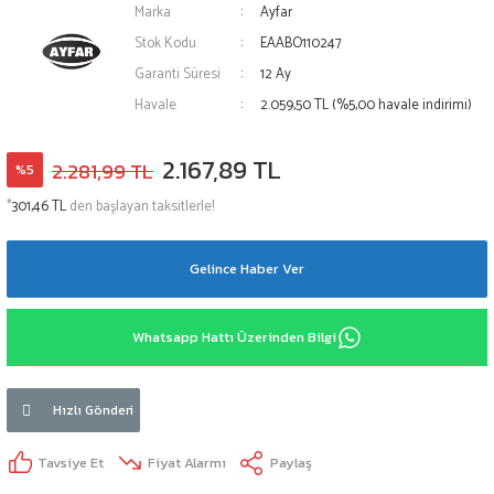
Marka
Ayfar
Stok Kodu
EAABO110247
Garanti Süresi
12 Ay
Havale
2.059,50 TL (%5,00 havale indirimi)
2.167,89 TL
2.281,99 TL
%5
*
301,46 TL
den başlayan taksitlerle!
Gelince Haber Ver
Whatsapp Hattı Üzerinden Bilgi
Hızlı Gönderi
Tavsiye Et
Fiyat Alarmı
Paylaş