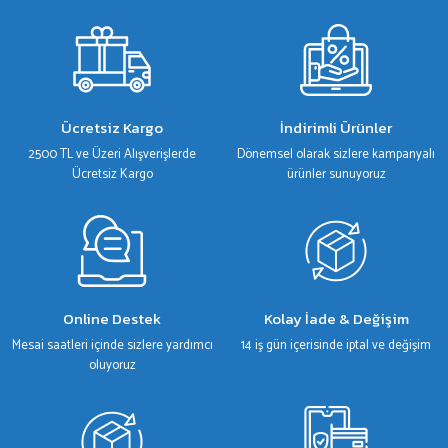
Görüş ve önerileriniz için teşekkür ederiz.
Ürün resmi kalitesiz, bozuk veya görüntülenemiyor.
Ürün açıklamasında eksik bilgiler bulunuyor.
Ürün bilgilerinde hatalar bulunuyor.
Ücretsiz Kargo
İndirimli Ürünler
Ürün fiyatı diğer sitelerden daha pahalı.
2500 TL ve Üzeri Alışverişlerde
Dönemsel olarak sizlere kampanyalı
Bu ürüne benzer farklı alternatifler olmalı.
Ücretsiz Kargo
ürünler sunuyoruz
Gönder
Online Destek
Kolay İade & Değişim
Mesai saatleri içinde sizlere yardımcı
14 iş gün içerisinde iptal ve değişim
oluyoruz