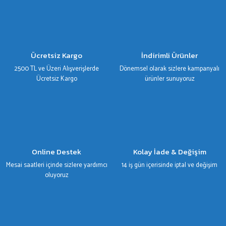
Ürün resmi kalitesiz, bozuk veya görüntülenemiyor.
Ürün açıklamasında eksik bilgiler bulunuyor.
Ürün bilgilerinde hatalar bulunuyor.
Ücretsiz Kargo
İndirimli Ürünler
Ürün fiyatı diğer sitelerden daha pahalı.
2500 TL ve Üzeri Alışverişlerde
Dönemsel olarak sizlere kampanyalı
Bu ürüne benzer farklı alternatifler olmalı.
Ücretsiz Kargo
ürünler sunuyoruz
Gönder
Online Destek
Kolay İade & Değişim
Mesai saatleri içinde sizlere yardımcı
14 iş gün içerisinde iptal ve değişim
oluyoruz