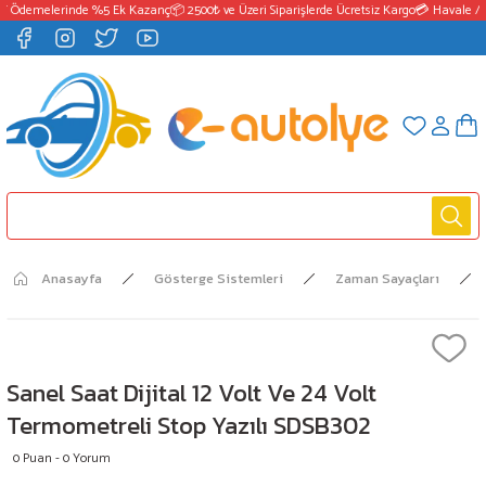
T Ödemelerinde %5 Ek Kazanç
📦 2500₺ ve Üzeri Siparişlerde Ücretsiz Kargo
💳 Havale / 
Anasayfa
Gösterge Sistemleri
Zaman Sayaçları
Sanel Saat Dijital 12 Volt Ve 24 Volt
Termometreli Stop Yazılı SDSB302
0 Puan - 0 Yorum