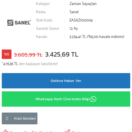
Kategori
Zaman Sayaçları
Marka
Sanel
Stok Kodu
EASAZ100004
Garanti Süresi
12 Ay
Havale
3.254,41 TL (%5,00 havale indirimi)
3.425,69 TL
3.605,99 TL
%5
*
476,36 TL
den başlayan taksitlerle!
Gelince Haber Ver
Whatsapp Hattı Üzerinden Bilgi
Hızlı Gönderi