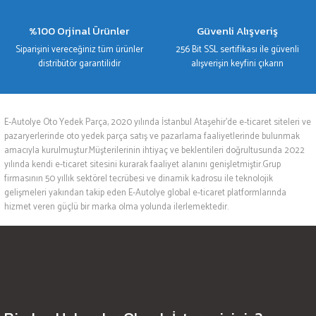
%100 Orjinal Ürünler
Güvenli Alışveriş
Siparişini vereceğiniz tüm ürünler
256 Bit SSL sertifikası ile güvenli
distribütör garantilidir
alışverişin keyfini çıkarın
E-Autolye Oto Yedek Parça, 2020 yılında İstanbul Ataşehir’de e-ticaret siteleri ve
pazaryerlerinde oto yedek parça satış ve pazarlama faaliyetlerinde bulunmak
amacıyla kurulmuştur.Müşterilerinin ihtiyaç ve beklentileri doğrultusunda 2022
yılında kendi e-ticaret sitesini kurarak faaliyet alanını genişletmiştir.Grup
firmasının 50 yıllık sektörel tecrübesi ve dinamik kadrosu ile teknolojik
gelişmeleri yakından takip eden E-Autolye global e-ticaret platformlarında
hizmet veren güçlü bir marka olma yolunda ilerlemektedir.