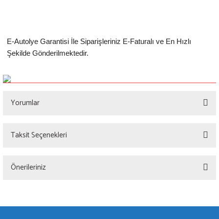
E-Autolye Garantisi İle Siparişleriniz E-Faturalı ve En Hızlı
Şekilde Gönderilmektedir.
Yorumlar
Taksit Seçenekleri
Bu ürüne ilk yorumu siz yapın!
Önerileriniz
Yorum Yaz
Bu ürünün fiyat bilgisi, resim, ürün açıklamalarında ve diğer konularda yetersiz
gördüğünüz noktaları öneri formunu kullanarak tarafımıza iletebilirsiniz.
Görüş ve önerileriniz için teşekkür ederiz.