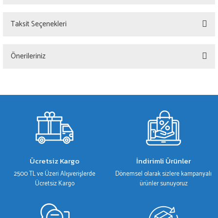
Taksit Seçenekleri
Bu ürüne ilk yorumu siz yapın!
Önerileriniz
Yorum Yaz
Bu ürünün fiyat bilgisi, resim, ürün açıklamalarında ve diğer konularda yetersiz
gördüğünüz noktaları öneri formunu kullanarak tarafımıza iletebilirsiniz.
Görüş ve önerileriniz için teşekkür ederiz.
Ürün resmi kalitesiz, bozuk veya görüntülenemiyor.
Ürün açıklamasında eksik bilgiler bulunuyor.
Ürün bilgilerinde hatalar bulunuyor.
Ücretsiz Kargo
İndirimli Ürünler
Ürün fiyatı diğer sitelerden daha pahalı.
2500 TL ve Üzeri Alışverişlerde
Dönemsel olarak sizlere kampanyalı
Bu ürüne benzer farklı alternatifler olmalı.
Ücretsiz Kargo
ürünler sunuyoruz