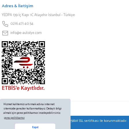
Adres & İletişim
YEDPA 139 İç Kapı: 1C Ataşehir İstanbul - Türkiye
0216 471 40 54
info@e-autolye.com
Hizmet kalitemizi artırmak adına internet
sitemizde çerezler kullanmaktayız. Detaylı bilgi
almak için çerez politikamızı inceleyebilirsiniz.
çerez politikamız
© Tüm hakları saklıdır. Kredi kartı bilgileriniz 256bit SSL sertifikası ile korunmaktadır.
Online Destek
Kapat