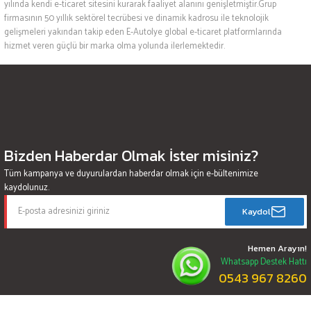
yılında kendi e-ticaret sitesini kurarak faaliyet alanını genişletmiştir.Grup
firmasının 50 yıllık sektörel tecrübesi ve dinamik kadrosu ile teknolojik
gelişmeleri yakından takip eden E-Autolye global e-ticaret platformlarında
hizmet veren güçlü bir marka olma yolunda ilerlemektedir.
Bizden Haberdar Olmak İster misiniz?
Tüm kampanya ve duyurulardan haberdar olmak için e-bültenimize
kaydolunuz.
Kaydol
Hemen Arayın!
Whatsapp Destek Hattı
0543 967 8260