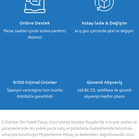
Gönder
Online Destek
Kolay İade & Değişim
Mesai saatleri içinde sizlere yardımcı
14 iş gün içerisinde iptal ve değişim
oluyoruz
%100 Orjinal Ürünler
Güvenli Alışveriş
Siparişini vereceğiniz tüm ürünler
256 Bit SSL sertifikası ile güvenli
distribütör garantilidir
alışverişin keyfini çıkarın
E-Autolye Oto Yedek Parça, 2020 yılında İstanbul Ataşehir’de e-ticaret siteleri ve
pazaryerlerinde oto yedek parça satış ve pazarlama faaliyetlerinde bulunmak
amacıyla kurulmuştur.Müşterilerinin ihtiyaç ve beklentileri doğrultusunda 2022