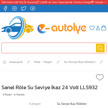
 Ödemelerinde %5 Ek Kazanç
📦 2500₺ ve Üzeri Siparişlerde Ücretsiz Kargo
💳 Havale / E
Anasayfa
Röle - Flaşör
Su Seviye İkaz Röleleri
Sanel Röle Su Seviye İkaz 24 Volt LLS932
0 Puan - 0 Yorum
Kategori
Su Seviye İkaz Röleleri