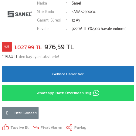
Marka
Sanel
Stok Kodu
EASAS230004
Garanti Süresi
12 Ay
Havale
927,76 TL (%5,00 havale indirimi)
976,59 TL
1.027,99 TL
%5
*
135,80 TL
den başlayan taksitlerle!
Gelince Haber Ver
Whatsapp Hattı Üzerinden Bilgi
Hızlı Gönderi
Tavsiye Et
Fiyat Alarmı
Paylaş