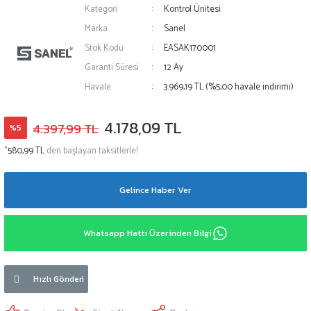
Kategori
Kontrol Ünitesi
Marka
Sanel
Stok Kodu
EASAK170001
Garanti Süresi
12 Ay
Havale
3.969,19 TL (%5,00 havale indirimi)
4.178,09 TL
4.397,99 TL
%5
*
580,99 TL
den başlayan taksitlerle!
Gelince Haber Ver
Whatsapp Hattı Üzerinden Bilgi
Hızlı Gönderi