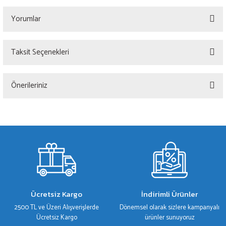
Yorumlar
Taksit Seçenekleri
Bu ürüne ilk yorumu siz yapın!
Önerileriniz
Yorum Yaz
Bu ürünün fiyat bilgisi, resim, ürün açıklamalarında ve diğer konularda yetersiz
gördüğünüz noktaları öneri formunu kullanarak tarafımıza iletebilirsiniz.
Görüş ve önerileriniz için teşekkür ederiz.
Ürün resmi kalitesiz, bozuk veya görüntülenemiyor.
Ürün açıklamasında eksik bilgiler bulunuyor.
Ürün bilgilerinde hatalar bulunuyor.
Ücretsiz Kargo
İndirimli Ürünler
Ürün fiyatı diğer sitelerden daha pahalı.
2500 TL ve Üzeri Alışverişlerde
Dönemsel olarak sizlere kampanyalı
Bu ürüne benzer farklı alternatifler olmalı.
Ücretsiz Kargo
ürünler sunuyoruz