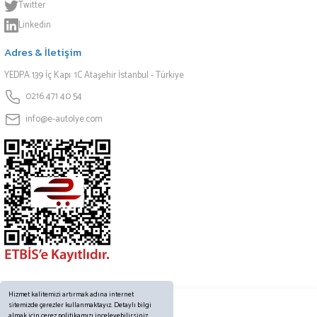
Twitter
Linkedin
Adres & İletişim
YEDPA 139 İç Kapı: 1C Ataşehir İstanbul - Türkiye
0216 471 40 54
info@e-autolye.com
Hizmet kalitemizi artırmak adına internet
sitemizde çerezler kullanmaktayız. Detaylı bilgi
almak için çerez politikamızı inceleyebilirsiniz.