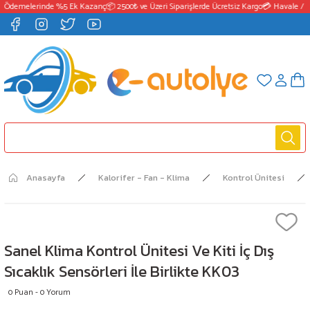
 Ödemelerinde %5 Ek Kazanç
📦 2500₺ ve Üzeri Siparişlerde Ücretsiz Kargo
💳 Havale / E
Anasayfa
Kalorifer - Fan - Klima
Kontrol Ünitesi
Sanel Klima Kontrol Ünitesi Ve Kiti İç Dış
Sıcaklık Sensörleri İle Birlikte KK03
0 Puan - 0 Yorum