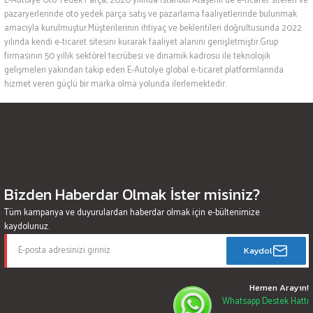
E-Autolye Oto Yedek Parça, 2020 yılında İstanbul Ataşehir’de e-ticaret siteleri ve
pazaryerlerinde oto yedek parça satış ve pazarlama faaliyetlerinde bulunmak
amacıyla kurulmuştur.Müşterilerinin ihtiyaç ve beklentileri doğrultusunda 2022
yılında kendi e-ticaret sitesini kurarak faaliyet alanını genişletmiştir.Grup
firmasının 50 yıllık sektörel tecrübesi ve dinamik kadrosu ile teknolojik
gelişmeleri yakından takip eden E-Autolye global e-ticaret platformlarında
hizmet veren güçlü bir marka olma yolunda ilerlemektedir.
Bizden Haberdar Olmak İster misiniz?
Tüm kampanya ve duyurulardan haberdar olmak için e-bültenimize
kaydolunuz.
Kaydol
Hemen Arayın!
Whatsapp Destek Hattı