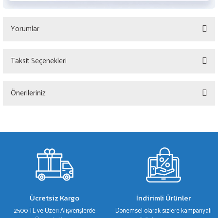
Yorumlar
Taksit Seçenekleri
Bu ürüne ilk yorumu siz yapın!
Önerileriniz
Yorum Yaz
Bu ürünün fiyat bilgisi, resim, ürün açıklamalarında ve diğer konularda yetersiz
gördüğünüz noktaları öneri formunu kullanarak tarafımıza iletebilirsiniz.
Görüş ve önerileriniz için teşekkür ederiz.
Ürün resmi kalitesiz, bozuk veya görüntülenemiyor.
Ürün açıklamasında eksik bilgiler bulunuyor.
Ürün bilgilerinde hatalar bulunuyor.
Ücretsiz Kargo
İndirimli Ürünler
Ürün fiyatı diğer sitelerden daha pahalı.
2500 TL ve Üzeri Alışverişlerde
Dönemsel olarak sizlere kampanyalı