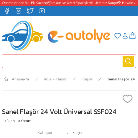
 Ödemelerinde %5 Ek Kazanç
📦 2500₺ ve Üzeri Siparişlerde Ücretsiz Kargo
💳 Havale / E
Anasayfa
Röle - Flaşör
Flaşör
Sanel Flaşör 24 
Sanel Flaşör 24 Volt Üniversal SSF024
0 Puan - 0 Yorum
Kategori
Flaşör