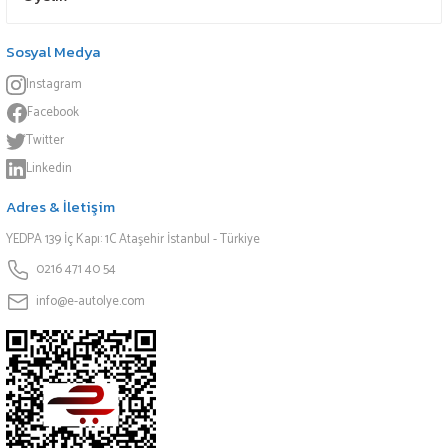
Sosyal Medya
Instagram
Facebook
Twitter
Linkedin
Adres & İletişim
YEDPA 139 İç Kapı: 1C Ataşehir İstanbul - Türkiye
0216 471 40 54
info@e-autolye.com