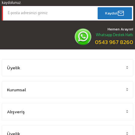
kaydolunuz.
Kaydol
Hemen Arayın!
Whatsapp Destek Hattı
0543 967 8260
Üyelik
Kurumsal
Alışveriş
Üyelik