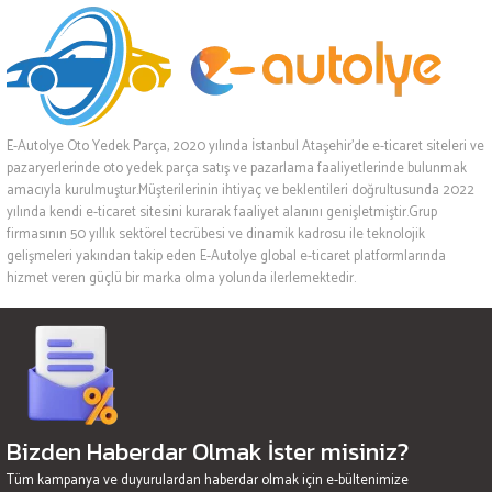
E-Autolye Oto Yedek Parça, 2020 yılında İstanbul Ataşehir’de e-ticaret siteleri ve
pazaryerlerinde oto yedek parça satış ve pazarlama faaliyetlerinde bulunmak
amacıyla kurulmuştur.Müşterilerinin ihtiyaç ve beklentileri doğrultusunda 2022
yılında kendi e-ticaret sitesini kurarak faaliyet alanını genişletmiştir.Grup
firmasının 50 yıllık sektörel tecrübesi ve dinamik kadrosu ile teknolojik
gelişmeleri yakından takip eden E-Autolye global e-ticaret platformlarında
hizmet veren güçlü bir marka olma yolunda ilerlemektedir.
Bizden Haberdar Olmak İster misiniz?
Tüm kampanya ve duyurulardan haberdar olmak için e-bültenimize