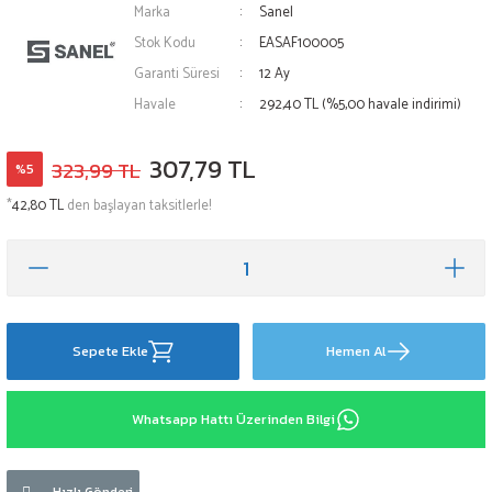
Marka
Sanel
Stok Kodu
EASAF100005
Garanti Süresi
12 Ay
Havale
292,40 TL (%5,00 havale indirimi)
307,79 TL
323,99 TL
%5
*
42,80 TL
den başlayan taksitlerle!
Sepete Ekle
Hemen Al
Whatsapp Hattı Üzerinden Bilgi
Hızlı Gönderi