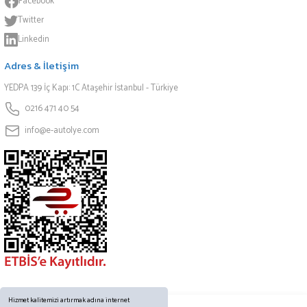
Facebook
Twitter
Linkedin
Adres & İletişim
YEDPA 139 İç Kapı: 1C Ataşehir İstanbul - Türkiye
0216 471 40 54
info@e-autolye.com
Hizmet kalitemizi artırmak adına internet