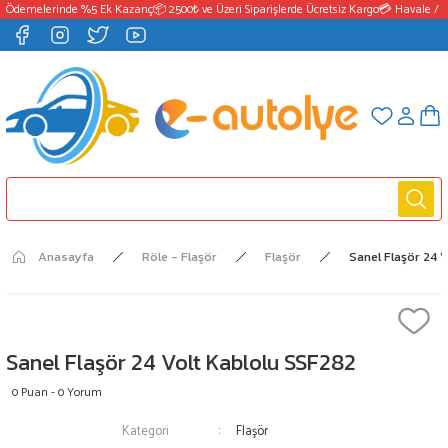
 Ödemelerinde %5 Ek Kazanç
📦 2500₺ ve Üzeri Siparişlerde Ücretsiz Kargo
💳 Havale / E
Anasayfa
Röle - Flaşör
Flaşör
Sanel Flaşör 24 
Sanel Flaşör 24 Volt Kablolu SSF282
0 Puan - 0 Yorum
Kategori
Flaşör