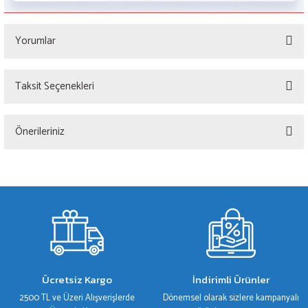
Yorumlar
Taksit Seçenekleri
Bu ürüne ilk yorumu siz yapın!
Önerileriniz
Yorum Yaz
Bu ürünün fiyat bilgisi, resim, ürün açıklamalarında ve diğer konularda yetersiz
gördüğünüz noktaları öneri formunu kullanarak tarafımıza iletebilirsiniz.
Görüş ve önerileriniz için teşekkür ederiz.
Ürün resmi kalitesiz, bozuk veya görüntülenemiyor.
Ürün açıklamasında eksik bilgiler bulunuyor.
Ürün bilgilerinde hatalar bulunuyor.
Ücretsiz Kargo
İndirimli Ürünler
Ürün fiyatı diğer sitelerden daha pahalı.
2500 TL ve Üzeri Alışverişlerde
Dönemsel olarak sizlere kampanyalı