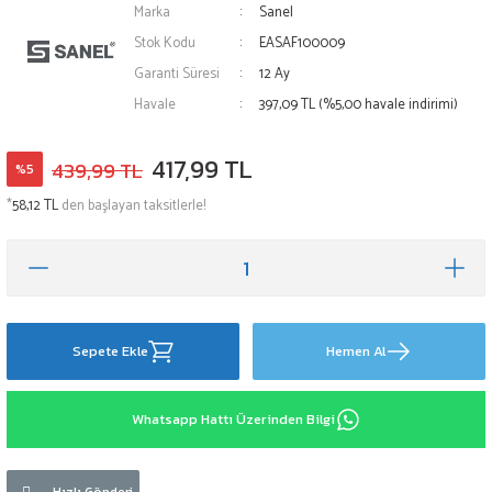
Marka
Sanel
Stok Kodu
EASAF100009
Garanti Süresi
12 Ay
Havale
397,09 TL (%5,00 havale indirimi)
417,99 TL
439,99 TL
%5
*
58,12 TL
den başlayan taksitlerle!
Sepete Ekle
Hemen Al
Whatsapp Hattı Üzerinden Bilgi
Hızlı Gönderi