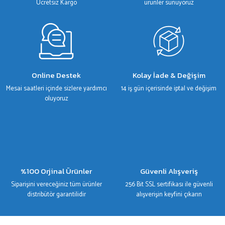
Bu ürüne benzer farklı alternatifler olmalı.
Ücretsiz Kargo
ürünler sunuyoruz
Gönder
Online Destek
Kolay İade & Değişim
Mesai saatleri içinde sizlere yardımcı
14 iş gün içerisinde iptal ve değişim
oluyoruz
%100 Orjinal Ürünler
Güvenli Alışveriş
Siparişini vereceğiniz tüm ürünler
256 Bit SSL sertifikası ile güvenli
distribütör garantilidir
alışverişin keyfini çıkarın