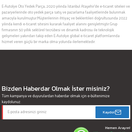
E-Autolye Oto Yedek Parça, 2020 yılında İstanbul Ataşehir’de e-ticaret siteleri ve
pazaryerlerinde oto yedek parça satış ve pazarlama faaliyetlerinde bulunmak
amacıyla kurulmuştur.Müşterilerinin ihtiyaç ve beklentileri doğrultusunda 2022
yılında kendi e-ticaret sitesini kurarak faaliyet alanını genişletmiştir.Grup
firmasının 50 yıllık sektörel tecrübesi ve dinamik kadrosu ile teknolojik
gelişmeleri yakından takip eden E-Autolye global e-ticaret platformlarında
hizmet veren güçlü bir marka olma yolunda ilerlemektedir.
Bizden Haberdar Olmak İster misiniz?
Tüm kampanya ve duyurulardan haberdar olmak için e-bültenimize
kaydolunuz.
Kaydol
Hemen Arayın!