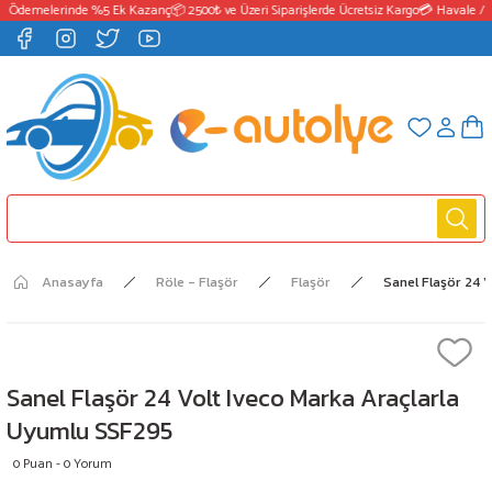
T Ödemelerinde %5 Ek Kazanç
📦 2500₺ ve Üzeri Siparişlerde Ücretsiz Kargo
💳 Havale / E
Anasayfa
Röle - Flaşör
Flaşör
Sanel Flaşör 24 
Sanel Flaşör 24 Volt Iveco Marka Araçlarla
Uyumlu SSF295
0 Puan - 0 Yorum