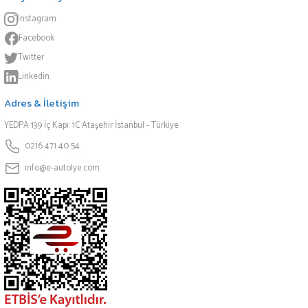
Instagram
Facebook
Twitter
Linkedin
Adres & İletişim
YEDPA 139 İç Kapı: 1C Ataşehir İstanbul - Türkiye
0216 471 40 54
info@e-autolye.com