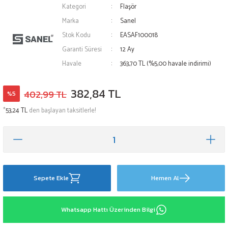
Kategori
Flaşör
Marka
Sanel
Stok Kodu
EASAF100018
Garanti Süresi
12 Ay
Havale
363,70 TL (%5,00 havale indirimi)
382,84 TL
402,99 TL
%5
*
53,24 TL
den başlayan taksitlerle!
Sepete Ekle
Hemen Al
Whatsapp Hattı Üzerinden Bilgi