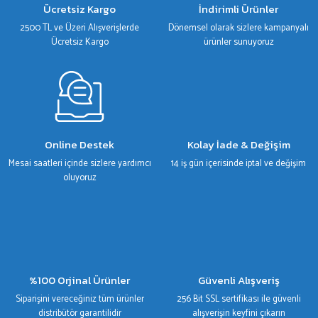
Ücretsiz Kargo
İndirimli Ürünler
Ürün fiyatı diğer sitelerden daha pahalı.
2500 TL ve Üzeri Alışverişlerde
Dönemsel olarak sizlere kampanyalı
Bu ürüne benzer farklı alternatifler olmalı.
Ücretsiz Kargo
ürünler sunuyoruz
Gönder
Online Destek
Kolay İade & Değişim
Mesai saatleri içinde sizlere yardımcı
14 iş gün içerisinde iptal ve değişim
oluyoruz
%100 Orjinal Ürünler
Güvenli Alışveriş
Siparişini vereceğiniz tüm ürünler
256 Bit SSL sertifikası ile güvenli
distribütör garantilidir
alışverişin keyfini çıkarın