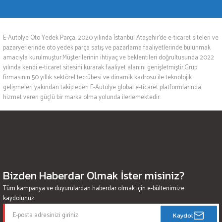
E-Autolye Oto Yedek Parça, 2020 yılında İstanbul Ataşehir’de e-ticaret siteleri ve
pazaryerlerinde oto yedek parça satış ve pazarlama faaliyetlerinde bulunmak
amacıyla kurulmuştur.Müşterilerinin ihtiyaç ve beklentileri doğrultusunda 2022
yılında kendi e-ticaret sitesini kurarak faaliyet alanını genişletmiştir.Grup
firmasının 50 yıllık sektörel tecrübesi ve dinamik kadrosu ile teknolojik
gelişmeleri yakından takip eden E-Autolye global e-ticaret platformlarında
hizmet veren güçlü bir marka olma yolunda ilerlemektedir.
Bizden Haberdar Olmak İster misiniz?
Tüm kampanya ve duyurulardan haberdar olmak için e-bültenimize
kaydolunuz.
Kaydol