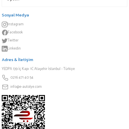
Sosyal Medya
Instagram
Facebook
Twitter
Linkedin
Adres & İletişim
YEDPA 139 İç Kapı: 1C Ataşehir İstanbul - Türkiye
0216 471 40 54
info@e-autolye.com