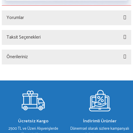
Yorumlar
Taksit Seçenekleri
Bu ürüne ilk yorumu siz yapın!
Önerileriniz
Yorum Yaz
Bu ürünün fiyat bilgisi, resim, ürün açıklamalarında ve diğer konularda yetersiz
gördüğünüz noktaları öneri formunu kullanarak tarafımıza iletebilirsiniz.
Görüş ve önerileriniz için teşekkür ederiz.
Ürün resmi kalitesiz, bozuk veya görüntülenemiyor.
Ürün açıklamasında eksik bilgiler bulunuyor.
Ürün bilgilerinde hatalar bulunuyor.
Ücretsiz Kargo
İndirimli Ürünler
Ürün fiyatı diğer sitelerden daha pahalı.
2500 TL ve Üzeri Alışverişlerde
Dönemsel olarak sizlere kampanyalı