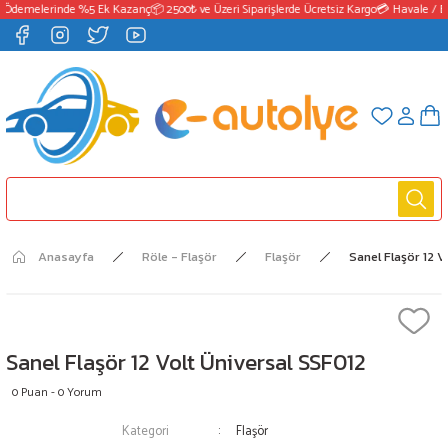
 Ödemelerinde %5 Ek Kazanç
📦 2500₺ ve Üzeri Siparişlerde Ücretsiz Kargo
💳 Havale / EF
Anasayfa
Röle - Flaşör
Flaşör
Sanel Flaşör 12 
Sanel Flaşör 12 Volt Üniversal SSF012
0 Puan - 0 Yorum
Kategori
Flaşör