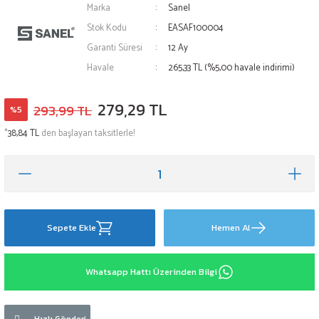
Marka
Sanel
Stok Kodu
EASAF100004
Garanti Süresi
12 Ay
Havale
265,33 TL (%5,00 havale indirimi)
279,29 TL
293,99 TL
%5
*
38,84 TL
den başlayan taksitlerle!
Sepete Ekle
Hemen Al
Whatsapp Hattı Üzerinden Bilgi
Hızlı Gönderi