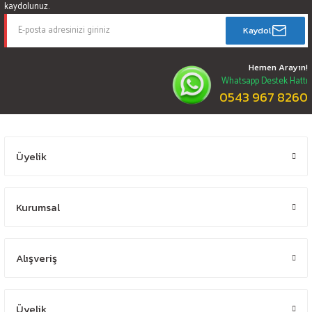
kaydolunuz.
Kaydol
Hemen Arayın!
Whatsapp Destek Hattı
0543 967 8260
Üyelik
Kurumsal
Alışveriş
Üyelik