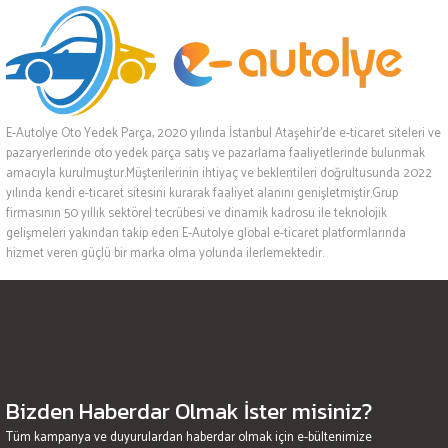
E-Autolye Oto Yedek Parça, 2020 yılında İstanbul Ataşehir’de e-ticaret siteleri ve
pazaryerlerinde oto yedek parça satış ve pazarlama faaliyetlerinde bulunmak
amacıyla kurulmuştur.Müşterilerinin ihtiyaç ve beklentileri doğrultusunda 2022
yılında kendi e-ticaret sitesini kurarak faaliyet alanını genişletmiştir.Grup
firmasının 50 yıllık sektörel tecrübesi ve dinamik kadrosu ile teknolojik
gelişmeleri yakından takip eden E-Autolye global e-ticaret platformlarında
hizmet veren güçlü bir marka olma yolunda ilerlemektedir.
Bizden Haberdar Olmak İster misiniz?
Tüm kampanya ve duyurulardan haberdar olmak için e-bültenimize