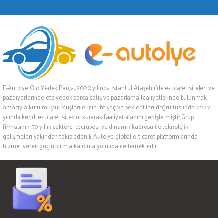
E-Autolye Oto Yedek Parça, 2020 yılında İstanbul Ataşehir’de e-ticaret siteleri ve
pazaryerlerinde oto yedek parça satış ve pazarlama faaliyetlerinde bulunmak
amacıyla kurulmuştur.Müşterilerinin ihtiyaç ve beklentileri doğrultusunda 2022
yılında kendi e-ticaret sitesini kurarak faaliyet alanını genişletmiştir.Grup
firmasının 50 yıllık sektörel tecrübesi ve dinamik kadrosu ile teknolojik
gelişmeleri yakından takip eden E-Autolye global e-ticaret platformlarında
hizmet veren güçlü bir marka olma yolunda ilerlemektedir.