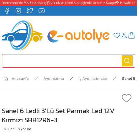
 Ödemelerinde %5 Ek Kazanç
📦 2500₺ ve Üzeri Siparişlerde Ücretsiz Kargo
💳 Havale / EF
Anasayfa
Aydınlatma
İç Aydınlatmalar
Sanel 6 
Sanel 6 Ledli 3'Lü Set Parmak Led 12V
Kırmızı SBB12R6-3
0 Puan - 0 Yorum