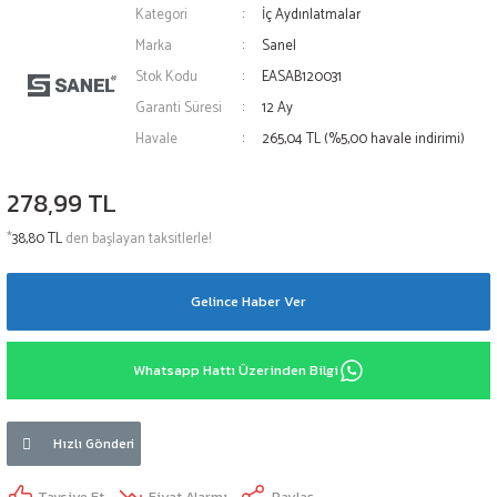
Kategori
İç Aydınlatmalar
Marka
Sanel
Stok Kodu
EASAB120031
Garanti Süresi
12 Ay
Havale
265,04 TL (%5,00 havale indirimi)
278,99 TL
*
38,80 TL
den başlayan taksitlerle!
Gelince Haber Ver
Whatsapp Hattı Üzerinden Bilgi
Hızlı Gönderi
Tavsiye Et
Fiyat Alarmı
Paylaş