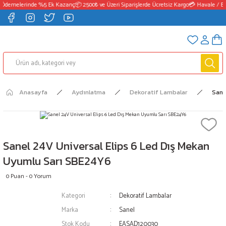
 Ödemelerinde %5 Ek Kazanç
📦 2500₺ ve Üzeri Siparişlerde Ücretsiz Kargo
💳 Havale / EF
Anasayfa
Aydınlatma
Dekoratif Lambalar
Sane
Sanel 24V Universal Elips 6 Led Dış Mekan
Uyumlu Sarı SBE24Y6
0 Puan - 0 Yorum
Kategori
Dekoratif Lambalar
Marka
Sanel
Stok Kodu
EASAD120030