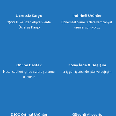
Ürün açıklamasında eksik bilgiler bulunuyor.
Ürün bilgilerinde hatalar bulunuyor.
Ücretsiz Kargo
İndirimli Ürünler
Ürün fiyatı diğer sitelerden daha pahalı.
2500 TL ve Üzeri Alışverişlerde
Dönemsel olarak sizlere kampanyalı
Bu ürüne benzer farklı alternatifler olmalı.
Ücretsiz Kargo
ürünler sunuyoruz
Gönder
Online Destek
Kolay İade & Değişim
Mesai saatleri içinde sizlere yardımcı
14 iş gün içerisinde iptal ve değişim
oluyoruz
%100 Orjinal Ürünler
Güvenli Alışveriş