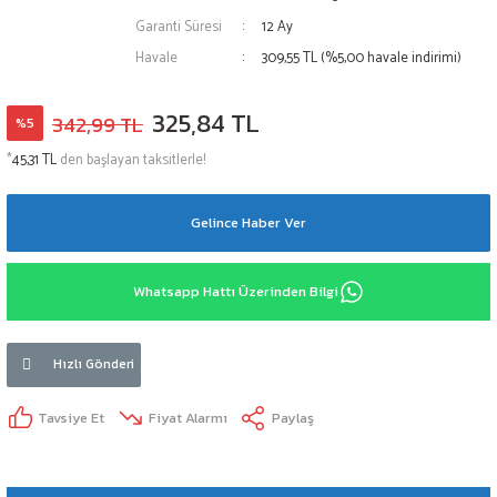
Garanti Süresi
12 Ay
Havale
309,55 TL (%5,00 havale indirimi)
325,84 TL
342,99 TL
%5
*
45,31 TL
den başlayan taksitlerle!
Gelince Haber Ver
Whatsapp Hattı Üzerinden Bilgi
Hızlı Gönderi
Tavsiye Et
Fiyat Alarmı
Paylaş