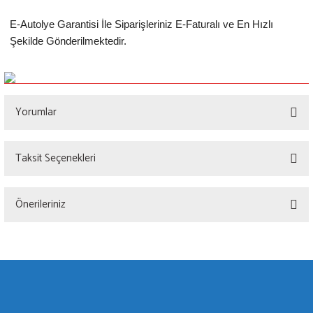
E-Autolye Garantisi İle Siparişleriniz E-Faturalı ve En Hızlı
Şekilde Gönderilmektedir.
Yorumlar
Taksit Seçenekleri
Bu ürüne ilk yorumu siz yapın!
Önerileriniz
Yorum Yaz
Bu ürünün fiyat bilgisi, resim, ürün açıklamalarında ve diğer konularda yetersiz
gördüğünüz noktaları öneri formunu kullanarak tarafımıza iletebilirsiniz.
Görüş ve önerileriniz için teşekkür ederiz.
Ürün resmi kalitesiz, bozuk veya görüntülenemiyor.