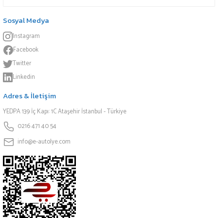
Sosyal Medya
Instagram
Facebook
Twitter
Linkedin
Adres & İletişim
YEDPA 139 İç Kapı: 1C Ataşehir İstanbul - Türkiye
0216 471 40 54
info@e-autolye.com