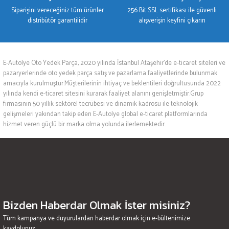
Siparişini vereceğiniz tüm ürünler
256 Bit SSL sertifikası ile güvenli
distribütör garantilidir
alışverişin keyfini çıkarın
E-Autolye Oto Yedek Parça, 2020 yılında İstanbul Ataşehir’de e-ticaret siteleri ve
pazaryerlerinde oto yedek parça satış ve pazarlama faaliyetlerinde bulunmak
amacıyla kurulmuştur.Müşterilerinin ihtiyaç ve beklentileri doğrultusunda 2022
yılında kendi e-ticaret sitesini kurarak faaliyet alanını genişletmiştir.Grup
firmasının 50 yıllık sektörel tecrübesi ve dinamik kadrosu ile teknolojik
gelişmeleri yakından takip eden E-Autolye global e-ticaret platformlarında
hizmet veren güçlü bir marka olma yolunda ilerlemektedir.
Bizden Haberdar Olmak İster misiniz?
Tüm kampanya ve duyurulardan haberdar olmak için e-bültenimize
kaydolunuz.