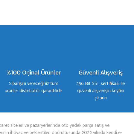
%100 Orjinal Ürünler
Güvenli Alışveriş
Siparişini vereceğiniz tüm
256 Bit SSL sertifikası ile
ürünler distribütör garantilidir
güvenli alışverişin keyfini
çıkarın
aret siteleri ve pazaryerlerinde oto yedek parça satış ve
nin ihtiyaç ve beklentileri doğrultusunda 2022 yılında kendi e-