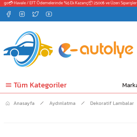
o
💳 Havale / EFT Ödemelerinde %5 Ek Kazanç
📦 2500₺ ve Üzeri Siparişlerde 
Tüm Kategoriler
Marka
Anasayfa
Aydınlatma
Dekoratif Lambalar