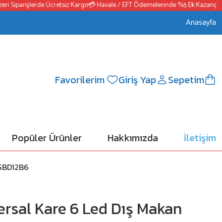
Siparişlerde Ücretsiz Kargo
💳 Havale / EFT Ödemelerinde %5 Ek Kazanç
📦250
Anasayfa
Favorilerim
Giriş Yap
Sepetim
Popüler Ürünler
Hakkımızda
İletişim
 SBD12B6
ersal Kare 6 Led Dış Makan