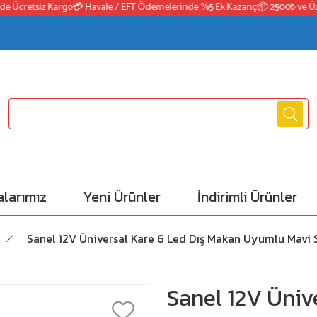
Ücretsiz Kargo
💳 Havale / EFT Ödemelerinde %5 Ek Kazanç
📦 2500₺ ve Üzeri 
larımız
Yeni Ürünler
İndirimli Ürünler
Sanel 12V Üniversal Kare 6 Led Dış Makan Uyumlu Mavi
Sanel 12V Üniv