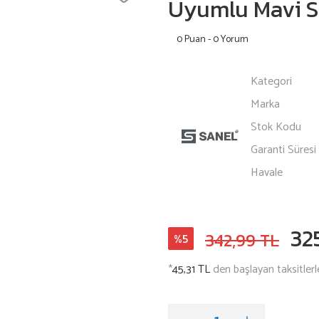
Uyumlu Mavi 
0 Puan - 0 Yorum
Kategori
Marka
Stok Kodu
Garanti Süresi
Havale
32
342,99 TL
%5
*
45,31 TL
den başlayan taksitlerl