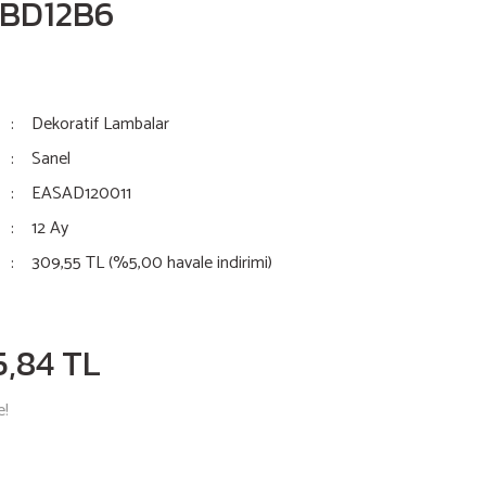
SBD12B6
Dekoratif Lambalar
Sanel
EASAD120011
12 Ay
309,55 TL (%5,00 havale indirimi)
5,84 TL
e!