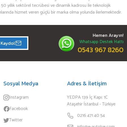
n 50 yıllık sektörel tecrübesi ve dinamik kadrosu ile teknolojik
mlarında hizmet veren güçlü bir marka olma yolunda ilerlemektedir.
Hemen Arayın!
Whatsapp Destek Hattı
Kaydol
0543 967 8260
Sosyal Medya
Adres & İletişim
Instagram
YEDPA 139 İç Kapı: 1C
Ataşehir İstanbul - Türkiye
Facebook
0216 471 40 54
Twitter
info@e-autolye.com