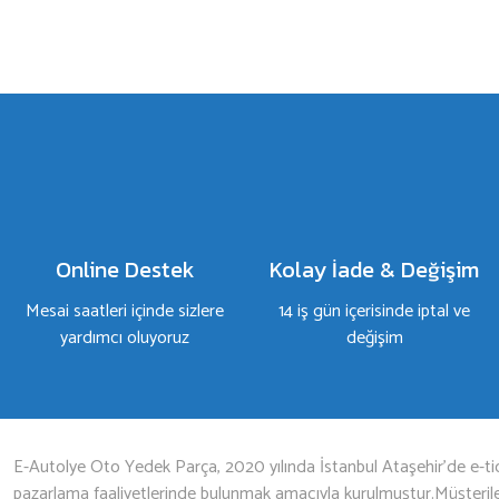
a yetersiz gördüğünüz noktaları öneri formunu kullanarak tarafımıza iletebilirsiniz.
Bu ürüne ilk yorumu siz yapın!
Yorum Yaz
Online Destek
Kolay İade & Değişim
Mesai saatleri içinde sizlere
14 iş gün içerisinde iptal ve
yardımcı oluyoruz
değişim
Gönder
E-Autolye Oto Yedek Parça, 2020 yılında İstanbul Ataşehir’de e-tic
pazarlama faaliyetlerinde bulunmak amacıyla kurulmuştur.Müşterileri