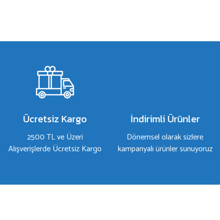
Bu ürünün fiyat bilgisi, resim, ürün açıklamalarında ve diğer konulard
Görüş ve önerileriniz için teşekkür ederiz.
Ürün resmi kalitesiz, bozuk veya görüntülenemiyor.
Ürün açıklamasında eksik bilgiler bulunuyor.
Ürün bilgilerinde hatalar bulunuyor.
Ürün fiyatı diğer sitelerden daha pahalı.
Bu ürüne benzer farklı alternatifler olmalı.
Ücretsiz Kargo
İndirimli Ürünler
2500 TL ve Üzeri
Dönemsel olarak sizlere
Alışverişlerde Ücretsiz Kargo
kampanyalı ürünler sunuyoruz