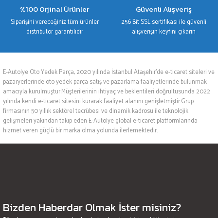
%100 Orjinal Ürünler
Güvenli Alışveriş
Siparişini vereceğiniz tüm ürünler
256 Bit SSL sertifikası ile güvenli
distribütör garantilidir
alışverişin keyfini çıkarın
E-Autolye Oto Yedek Parça, 2020 yılında İstanbul Ataşehir’de e-ticaret siteleri ve
pazaryerlerinde oto yedek parça satış ve pazarlama faaliyetlerinde bulunmak
amacıyla kurulmuştur.Müşterilerinin ihtiyaç ve beklentileri doğrultusunda 2022
yılında kendi e-ticaret sitesini kurarak faaliyet alanını genişletmiştir.Grup
firmasının 50 yıllık sektörel tecrübesi ve dinamik kadrosu ile teknolojik
gelişmeleri yakından takip eden E-Autolye global e-ticaret platformlarında
hizmet veren güçlü bir marka olma yolunda ilerlemektedir.
Bizden Haberdar Olmak İster misiniz?