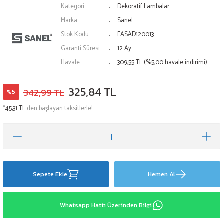
Kategori
Dekoratif Lambalar
Marka
Sanel
Stok Kodu
EASAD120013
Garanti Süresi
12 Ay
Havale
309,55 TL (%5,00 havale indirimi)
325,84 TL
342,99 TL
%5
*
45,31 TL
den başlayan taksitlerle!
Sepete Ekle
Hemen Al
Whatsapp Hattı Üzerinden Bilgi