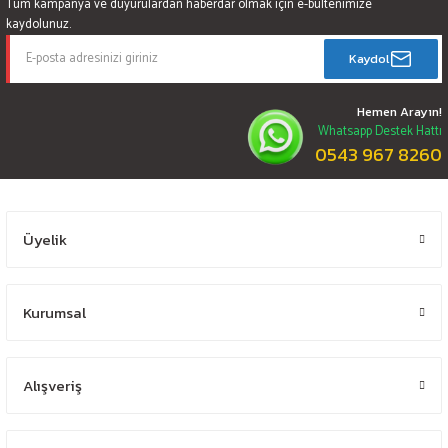
Tüm kampanya ve duyurulardan haberdar olmak için e-bültenimize
kaydolunuz.
Kaydol
Hemen Arayın!
Whatsapp Destek Hattı
0543 967 8260
Üyelik
Kurumsal
Alışveriş