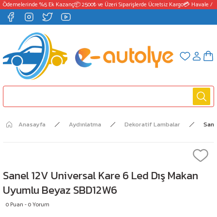
 Ödemelerinde %5 Ek Kazanç
📦 2500₺ ve Üzeri Siparişlerde Ücretsiz Kargo
💳 Havale / E
Anasayfa
Aydınlatma
Dekoratif Lambalar
Sane
Sanel 12V Universal Kare 6 Led Dış Makan
Uyumlu Beyaz SBD12W6
0 Puan - 0 Yorum