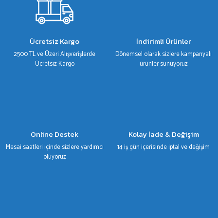
Ürün resmi kalitesiz, bozuk veya görüntülenemiyor.
Ürün açıklamasında eksik bilgiler bulunuyor.
Ürün bilgilerinde hatalar bulunuyor.
Ücretsiz Kargo
İndirimli Ürünler
Ürün fiyatı diğer sitelerden daha pahalı.
2500 TL ve Üzeri Alışverişlerde
Dönemsel olarak sizlere kampanyalı
Bu ürüne benzer farklı alternatifler olmalı.
Ücretsiz Kargo
ürünler sunuyoruz
Gönder
Online Destek
Kolay İade & Değişim
Mesai saatleri içinde sizlere yardımcı
14 iş gün içerisinde iptal ve değişim
oluyoruz