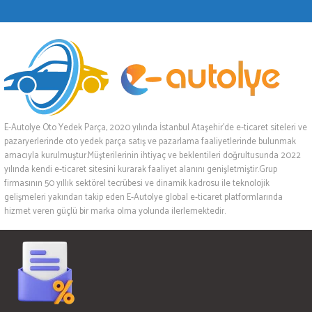
E-Autolye Oto Yedek Parça, 2020 yılında İstanbul Ataşehir’de e-ticaret siteleri ve
pazaryerlerinde oto yedek parça satış ve pazarlama faaliyetlerinde bulunmak
amacıyla kurulmuştur.Müşterilerinin ihtiyaç ve beklentileri doğrultusunda 2022
yılında kendi e-ticaret sitesini kurarak faaliyet alanını genişletmiştir.Grup
firmasının 50 yıllık sektörel tecrübesi ve dinamik kadrosu ile teknolojik
gelişmeleri yakından takip eden E-Autolye global e-ticaret platformlarında
hizmet veren güçlü bir marka olma yolunda ilerlemektedir.