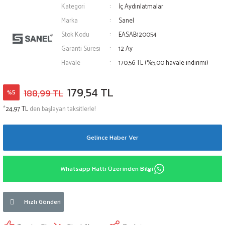
Kategori
İç Aydınlatmalar
Marka
Sanel
Stok Kodu
EASAB120054
Garanti Süresi
12 Ay
Havale
170,56 TL (%5,00 havale indirimi)
179,54 TL
188,99 TL
%5
*
24,97 TL
den başlayan taksitlerle!
Gelince Haber Ver
Whatsapp Hattı Üzerinden Bilgi
Hızlı Gönderi