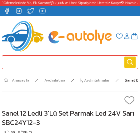
T Ödemelerinde %5 Ek Kazanç
📦 2500₺ ve Üzeri Siparişlerde Ücretsiz Kargo
💳 Havale / 
Anasayfa
Aydınlatma
İç Aydınlatmalar
Sanel 12
Sanel 12 Ledli 3'Lü Set Parmak Led 24V Sarı
SBC24Y12-3
0 Puan - 0 Yorum