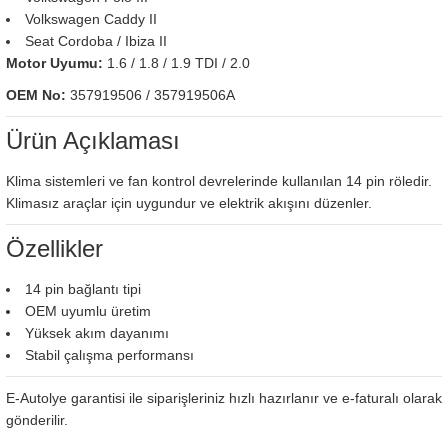
Volkswagen Caddy II
Seat Cordoba / Ibiza II
Motor Uyumu:
1.6 / 1.8 / 1.9 TDI / 2.0
OEM No:
357919506 / 357919506A
Ürün Açıklaması
Klima sistemleri ve fan kontrol devrelerinde kullanılan 14 pin röledir.
Klimasız araçlar için uygundur ve elektrik akışını düzenler.
Özellikler
14 pin bağlantı tipi
OEM uyumlu üretim
Yüksek akım dayanımı
Stabil çalışma performansı
E-Autolye garantisi ile siparişleriniz hızlı hazırlanır ve e-faturalı olarak
gönderilir.