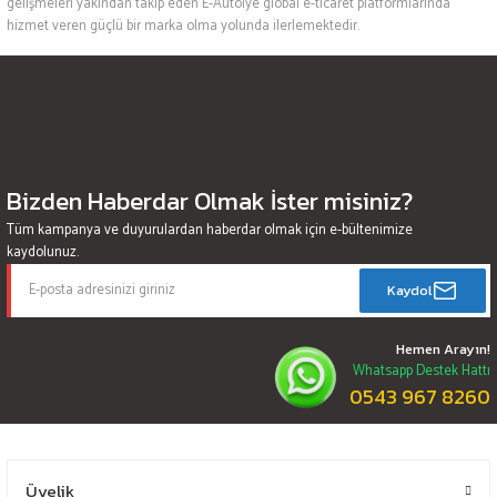
gelişmeleri yakından takip eden E-Autolye global e-ticaret platformlarında
hizmet veren güçlü bir marka olma yolunda ilerlemektedir.
Bizden Haberdar Olmak İster misiniz?
Tüm kampanya ve duyurulardan haberdar olmak için e-bültenimize
kaydolunuz.
Kaydol
Hemen Arayın!
Whatsapp Destek Hattı
0543 967 8260
Üyelik