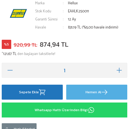
Marka
Hellux
Stok Kodu
EAHLK250011
Garanti Süresi
12 Ay
Havale
831,19 TL (%5,00 havale indirimi)
874,94 TL
920,99 TL
%5
*
121,67 TL
den başlayan taksitlerle!
Sepete Ekle
Hemen Al
Whatsapp Hattı Üzerinden Bilgi
Hızlı Gönderi