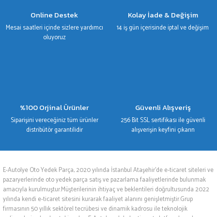
Online Destek
Kolay İade & Değişim
Mesai saatleri içinde sizlere yardımcı
14 iş gün içerisinde iptal ve değişim
oluyoruz
%100 Orjinal Ürünler
Güvenli Alışveriş
Siparişini vereceğiniz tüm ürünler
256 Bit SSL sertifikası ile güvenli
distribütör garantilidir
alışverişin keyfini çıkarın
E-Autolye Oto Yedek Parça, 2020 yılında İstanbul Ataşehir’de e-ticaret siteleri ve
pazaryerlerinde oto yedek parça satış ve pazarlama faaliyetlerinde bulunmak
amacıyla kurulmuştur.Müşterilerinin ihtiyaç ve beklentileri doğrultusunda 2022
yılında kendi e-ticaret sitesini kurarak faaliyet alanını genişletmiştir.Grup
firmasının 50 yıllık sektörel tecrübesi ve dinamik kadrosu ile teknolojik