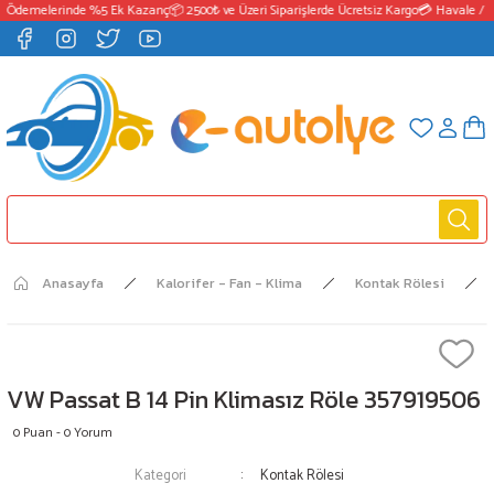
 Ödemelerinde %5 Ek Kazanç
📦 2500₺ ve Üzeri Siparişlerde Ücretsiz Kargo
💳 Havale / E
Anasayfa
Kalorifer - Fan - Klima
Kontak Rölesi
VW Passat B 14 Pin Klimasız Röle 357919506
0 Puan - 0 Yorum
Kategori
Kontak Rölesi