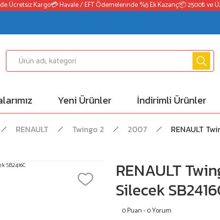
 Ücretsiz Kargo
💳 Havale / EFT Ödemelerinde %5 Ek Kazanç
📦 2500₺ ve Üzeri
larımız
Yeni Ürünler
İndirimli Ürünler
RENAULT
Twingo 2
2007
RENAULT Twin
RENAULT Twin
Silecek SB2416
0 Puan - 0 Yorum