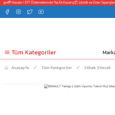
go
💳 Havale / EFT Ödemelerinde %5 Ek Kazanç
📦 2500₺ ve Üzeri Siparişlerde
Tüm Kategoriler
Marka
Anasayfa
Tüm Kategoriler
Silbak Silecek