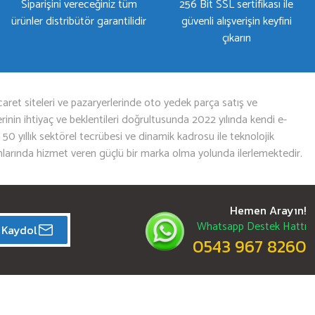
Siparişini vereceğiniz tüm
256 Bit SSL sertifikası ile
ürünler distribütör garantilidir
güvenli alışverişin keyfini
çıkarın
aret siteleri ve pazaryerlerinde oto yedek parça satış ve
nin ihtiyaç ve beklentileri doğrultusunda 2022 yılında kendi e-
n 50 yıllık sektörel tecrübesi ve dinamik kadrosu ile teknolojik
mlarında hizmet veren güçlü bir marka olma yolunda ilerlemektedir.
Hemen Arayın!
Whatsapp Destek Hattı
Kaydol
0543 967 8260