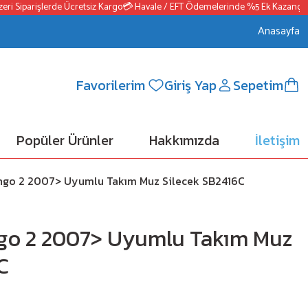
 Siparişlerde Ücretsiz Kargo
💳 Havale / EFT Ödemelerinde %5 Ek Kazanç
📦25
Anasayfa
Favorilerim
Giriş Yap
Sepetim
Popüler Ürünler
Hakkımızda
İletişim
go 2 2007> Uyumlu Takım Muz Silecek SB2416C
go 2 2007> Uyumlu Takım Muz
C