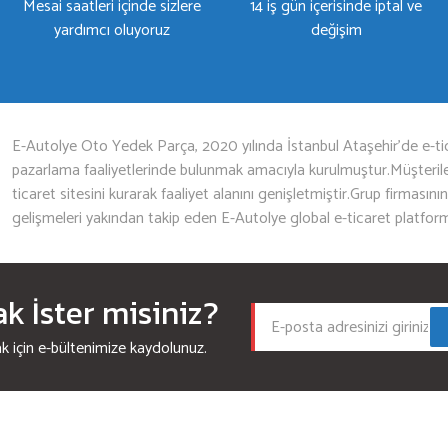
Mesai saatleri içinde sizlere
14 iş gün içerisinde iptal ve
yardımcı oluyoruz
değişim
Gönder
E-Autolye Oto Yedek Parça, 2020 yılında İstanbul Ataşehir’de e-tic
pazarlama faaliyetlerinde bulunmak amacıyla kurulmuştur.Müşterileri
ticaret sitesini kurarak faaliyet alanını genişletmiştir.Grup firmasını
gelişmeleri yakından takip eden E-Autolye global e-ticaret platfor
 İster misiniz?
için e-bültenimize kaydolunuz.