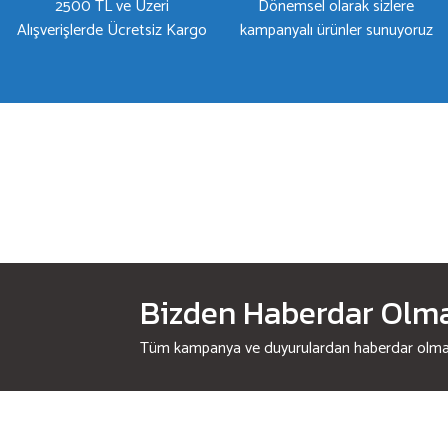
2500 TL ve Üzeri
Dönemsel olarak sizlere
Alışverişlerde Ücretsiz Kargo
kampanyalı ürünler sunuyoruz
Bizden Haberdar Olmak
Tüm kampanya ve duyurulardan haberdar olmak 