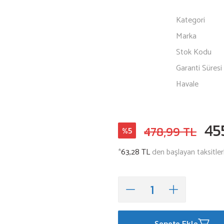
Kategori
Marka
Stok Kodu
Garanti Süresi
Havale
45
478,99 TL
%5
*
63,28 TL
den başlayan taksitler
Sepete Ekle