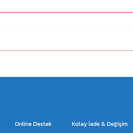
a yetersiz gördüğünüz noktaları öneri formunu kullanarak tarafımıza iletebilirsiniz.
Bu ürüne ilk yorumu siz yapın!
Yorum Yaz
Online Destek
Kolay İade & Değişim