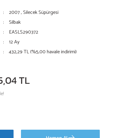
2007
,
Silecek Süpürgesi
Silbak
EASLS290372
12 Ay
432,29 TL (%5,00 havale indirimi)
5,04 TL
le!
Hemen Al