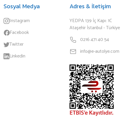
Sosyal Medya
Adres & İletişim
Instagram
YEDPA 139 İç Kapı: 1C
Ataşehir İstanbul - Türkiye
Facebook
0216 471 40 54
Twitter
info@e-autolye.com
Linkedin