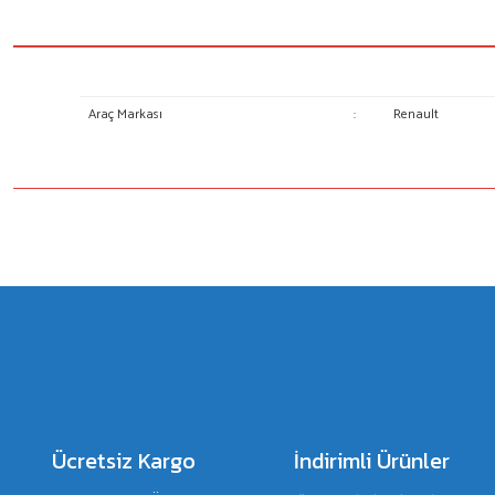
Araç Markası
:
Renault
Bu ürünün fiyat bilgisi, resim, ürün açıklamalarında ve diğer konulard
Görüş ve önerileriniz için teşekkür ederiz.
Ürün resmi kalitesiz, bozuk veya görüntülenemiyor.
Ürün açıklamasında eksik bilgiler bulunuyor.
Ürün bilgilerinde hatalar bulunuyor.
Ürün fiyatı diğer sitelerden daha pahalı.
Bu ürüne benzer farklı alternatifler olmalı.
Ücretsiz Kargo
İndirimli Ürünler