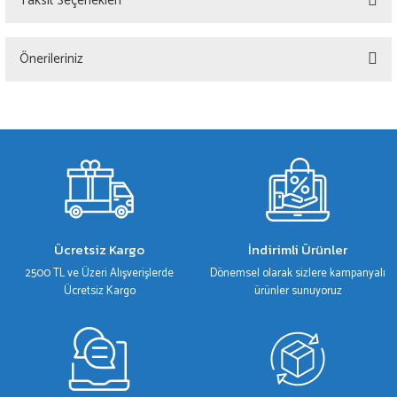
Taksit Seçenekleri
Bu ürüne ilk yorumu siz yapın!
Önerileriniz
Yorum Yaz
Bu ürünün fiyat bilgisi, resim, ürün açıklamalarında ve diğer konularda yetersiz
gördüğünüz noktaları öneri formunu kullanarak tarafımıza iletebilirsiniz.
Görüş ve önerileriniz için teşekkür ederiz.
Ürün resmi kalitesiz, bozuk veya görüntülenemiyor.
Ürün açıklamasında eksik bilgiler bulunuyor.
Ürün bilgilerinde hatalar bulunuyor.
Ücretsiz Kargo
İndirimli Ürünler
Ürün fiyatı diğer sitelerden daha pahalı.
2500 TL ve Üzeri Alışverişlerde
Dönemsel olarak sizlere kampanyalı
Bu ürüne benzer farklı alternatifler olmalı.
Ücretsiz Kargo
ürünler sunuyoruz