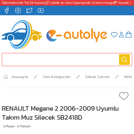
 Ödemelerinde %5 Ek Kazanç
📦 2500₺ ve Üzeri Siparişlerde Ücretsiz Kargo
💳 Havale / E
Anasayfa
Tüm Kategoriler
Silbak Silecek
RENA
RENAULT Megane 2 2006-2009 Uyumlu
Takım Muz Silecek SB2418D
0 Puan - 0 Yorum