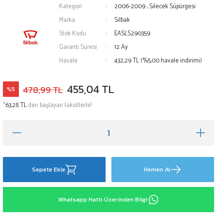
Kategori
2006-2009
,
Silecek Süpürgesi
Marka
Silbak
Stok Kodu
EASLS290359
Garanti Süresi
12 Ay
Havale
432,29 TL (%5,00 havale indirimi)
455,04 TL
478,99 TL
%5
*
63,28 TL
den başlayan taksitlerle!
Sepete Ekle
Hemen Al
Whatsapp Hattı Üzerinden Bilgi