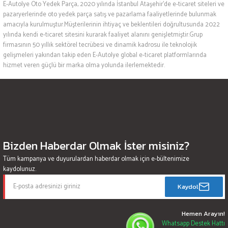
E-Autolye Oto Yedek Parça, 2020 yılında İstanbul Ataşehir’de e-ticaret siteleri ve
pazaryerlerinde oto yedek parça satış ve pazarlama faaliyetlerinde bulunmak
amacıyla kurulmuştur.Müşterilerinin ihtiyaç ve beklentileri doğrultusunda 2022
yılında kendi e-ticaret sitesini kurarak faaliyet alanını genişletmiştir.Grup
firmasının 50 yıllık sektörel tecrübesi ve dinamik kadrosu ile teknolojik
gelişmeleri yakından takip eden E-Autolye global e-ticaret platformlarında
hizmet veren güçlü bir marka olma yolunda ilerlemektedir.
Bizden Haberdar Olmak İster misiniz?
Tüm kampanya ve duyurulardan haberdar olmak için e-bültenimize
kaydolunuz.
Kaydol
Hemen Arayın!
Whatsapp Destek Hattı