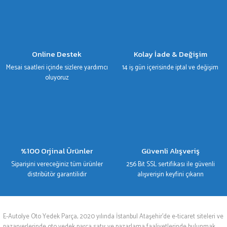
Gönder
Online Destek
Kolay İade & Değişim
Mesai saatleri içinde sizlere yardımcı
14 iş gün içerisinde iptal ve değişim
oluyoruz
%100 Orjinal Ürünler
Güvenli Alışveriş
Siparişini vereceğiniz tüm ürünler
256 Bit SSL sertifikası ile güvenli
distribütör garantilidir
alışverişin keyfini çıkarın
E-Autolye Oto Yedek Parça, 2020 yılında İstanbul Ataşehir’de e-ticaret siteleri ve
pazaryerlerinde oto yedek parça satış ve pazarlama faaliyetlerinde bulunmak