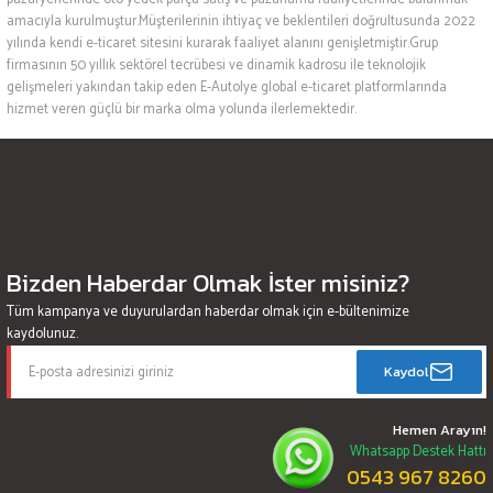
amacıyla kurulmuştur.Müşterilerinin ihtiyaç ve beklentileri doğrultusunda 2022
yılında kendi e-ticaret sitesini kurarak faaliyet alanını genişletmiştir.Grup
firmasının 50 yıllık sektörel tecrübesi ve dinamik kadrosu ile teknolojik
gelişmeleri yakından takip eden E-Autolye global e-ticaret platformlarında
hizmet veren güçlü bir marka olma yolunda ilerlemektedir.
Bizden Haberdar Olmak İster misiniz?
Tüm kampanya ve duyurulardan haberdar olmak için e-bültenimize
kaydolunuz.
Kaydol
Hemen Arayın!
Whatsapp Destek Hattı
0543 967 8260