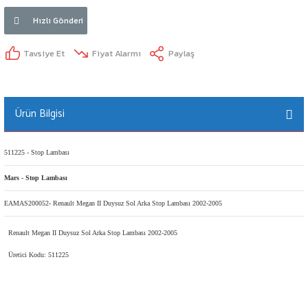
Hızlı Gönderi
Tavsiye Et
Fiyat Alarmı
Paylaş
Ürün Bilgisi
511225 - Stop Lambası
Mars - Stop Lambası
EAMAS200052- Renault Megan II Duysuz Sol Arka Stop Lambası 2002-2005
Renault Megan II Duysuz Sol Arka Stop Lambası 2002-2005
Üretici Kodu: 511225