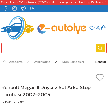
 Ödemelerinde %5 Ek Kazanç
📦 2500₺ ve Üzeri Siparişlerde Ücretsiz Kargo
💳 Havale / E
Anasayfa
Aydınlatma
Stop Lambaları
Renault 
Renault Megan II Duysuz Sol Arka Stop
Lambası 2002-2005
0 Puan - 0 Yorum