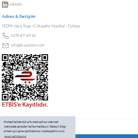
Linkedin
Adres & İletişim
YEDPA 139 İç Kapı: 1C Ataşehir İstanbul - Türkiye
0216 471 40 54
info@e-autolye.com
Hizmet kalitemizi artırmak adına internet
sitemizde çerezler kullanmaktayız. Detaylı bilgi
almak için çerez politikamızı inceleyebilirsiniz.
çerez politikamız