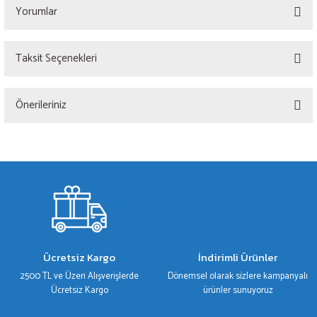
Yorumlar
Taksit Seçenekleri
Bu ürüne ilk yorumu siz yapın!
Önerileriniz
Yorum Yaz
Bu ürünün fiyat bilgisi, resim, ürün açıklamalarında ve diğer konularda yetersiz
gördüğünüz noktaları öneri formunu kullanarak tarafımıza iletebilirsiniz.
Görüş ve önerileriniz için teşekkür ederiz.
Ürün resmi kalitesiz, bozuk veya görüntülenemiyor.
Ürün açıklamasında eksik bilgiler bulunuyor.
Ürün bilgilerinde hatalar bulunuyor.
Ücretsiz Kargo
İndirimli Ürünler
Ürün fiyatı diğer sitelerden daha pahalı.
2500 TL ve Üzeri Alışverişlerde
Dönemsel olarak sizlere kampanyalı
Bu ürüne benzer farklı alternatifler olmalı.
Ücretsiz Kargo
ürünler sunuyoruz