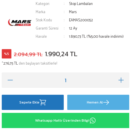
Kategori
Stop Lambaları
Marka
Mars
Stok Kodu
EAMAS200052
Garanti Süresi
12 Ay
Havale
1.890,73 TL (%5,00 havale indirimi)
1.990,24 TL
2.094,99 TL
%5
*
276,75 TL
den başlayan taksitlerle!
Sepete Ekle
Hemen Al
Whatsapp Hattı Üzerinden Bilgi