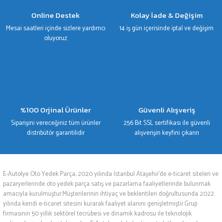
Gönder
Online Destek
Kolay İade & Değişim
Mesai saatleri içinde sizlere yardımcı
14 iş gün içerisinde iptal ve değişim
oluyoruz
%100 Orjinal Ürünler
Güvenli Alışveriş
Siparişini vereceğiniz tüm ürünler
256 Bit SSL sertifikası ile güvenli
distribütör garantilidir
alışverişin keyfini çıkarın
E-Autolye Oto Yedek Parça, 2020 yılında İstanbul Ataşehir’de e-ticaret siteleri ve
pazaryerlerinde oto yedek parça satış ve pazarlama faaliyetlerinde bulunmak
amacıyla kurulmuştur.Müşterilerinin ihtiyaç ve beklentileri doğrultusunda 2022
yılında kendi e-ticaret sitesini kurarak faaliyet alanını genişletmiştir.Grup
firmasının 50 yıllık sektörel tecrübesi ve dinamik kadrosu ile teknolojik