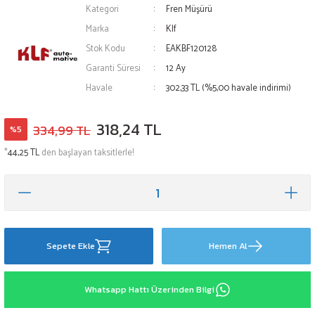
Kategori
Fren Müşürü
Marka
Klf
Stok Kodu
EAKBF120128
Garanti Süresi
12 Ay
Havale
302,33 TL (%5,00 havale indirimi)
318,24 TL
334,99 TL
%5
*
44,25 TL
den başlayan taksitlerle!
Sepete Ekle
Hemen Al
Whatsapp Hattı Üzerinden Bilgi