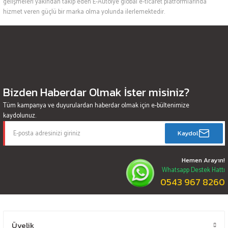
gelişmeleri yakından takip eden E-Autolye global e-ticaret platformlarında
hizmet veren güçlü bir marka olma yolunda ilerlemektedir.
Bizden Haberdar Olmak İster misiniz?
Tüm kampanya ve duyurulardan haberdar olmak için e-bültenimize
kaydolunuz.
Kaydol
Hemen Arayın!
Whatsapp Destek Hattı
0543 967 8260
Üyelik