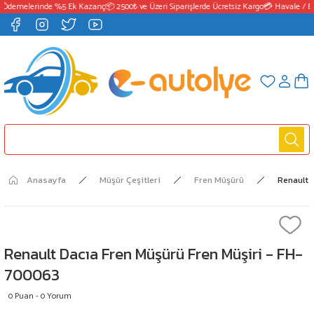
 Ödemelerinde %5 Ek Kazanç
📦 2500₺ ve Üzeri Siparişlerde Ücretsiz Kargo
💳 Havale / EF
Anasayfa
Müşür Çeşitleri
Fren Müşürü
Renault 
Renault Dacıa Fren Müşürü Fren Müşiri - FH-
700063
0 Puan - 0 Yorum