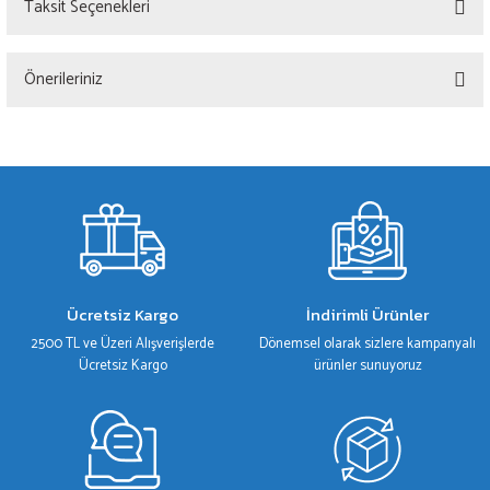
Taksit Seçenekleri
Bu ürüne ilk yorumu siz yapın!
Önerileriniz
Yorum Yaz
Bu ürünün fiyat bilgisi, resim, ürün açıklamalarında ve diğer konularda yetersiz
gördüğünüz noktaları öneri formunu kullanarak tarafımıza iletebilirsiniz.
Görüş ve önerileriniz için teşekkür ederiz.
Ürün resmi kalitesiz, bozuk veya görüntülenemiyor.
Ürün açıklamasında eksik bilgiler bulunuyor.
Ürün bilgilerinde hatalar bulunuyor.
Ücretsiz Kargo
İndirimli Ürünler
Ürün fiyatı diğer sitelerden daha pahalı.
2500 TL ve Üzeri Alışverişlerde
Dönemsel olarak sizlere kampanyalı
Bu ürüne benzer farklı alternatifler olmalı.
Ücretsiz Kargo
ürünler sunuyoruz