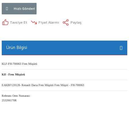
Hızlı Gönderi
Tavsiye Et
Fiyat Alarmı
Paylaş
Ürün Bilgisi
KLF-FH-700063 Fren Müşürü
Klf - Fren Müşürü
EAKBF120128- Renault Dacıa Fren Müşürü Fren Müşiri - FH-700063
Referans Oem Numarası:
253206170R