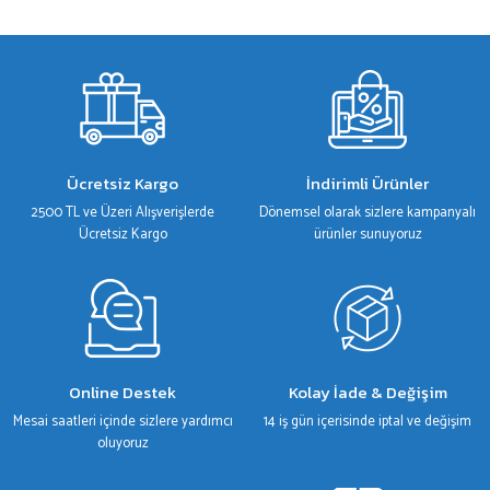
Bu ürünün fiyat bilgisi, resim, ürün açıklamalarında ve diğer konularda yetersiz
gördüğünüz noktaları öneri formunu kullanarak tarafımıza iletebilirsiniz.
Görüş ve önerileriniz için teşekkür ederiz.
Ürün resmi kalitesiz, bozuk veya görüntülenemiyor.
Ürün açıklamasında eksik bilgiler bulunuyor.
Ürün bilgilerinde hatalar bulunuyor.
Ücretsiz Kargo
İndirimli Ürünler
Ürün fiyatı diğer sitelerden daha pahalı.
2500 TL ve Üzeri Alışverişlerde
Dönemsel olarak sizlere kampanyalı
Bu ürüne benzer farklı alternatifler olmalı.
Ücretsiz Kargo
ürünler sunuyoruz
Gönder
Online Destek
Kolay İade & Değişim
Mesai saatleri içinde sizlere yardımcı
14 iş gün içerisinde iptal ve değişim
oluyoruz