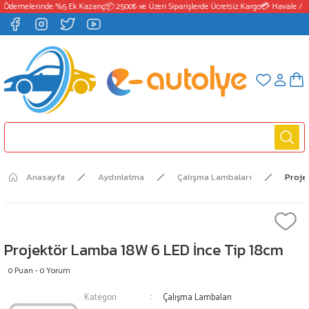
 Ödemelerinde %5 Ek Kazanç
📦 2500₺ ve Üzeri Siparişlerde Ücretsiz Kargo
💳 Havale / E
Anasayfa
Aydınlatma
Çalışma Lambaları
Proje
Projektör Lamba 18W 6 LED İnce Tip 18cm
0 Puan - 0 Yorum
Kategori
Çalışma Lambaları