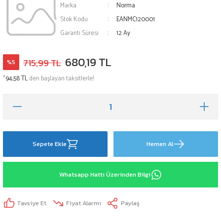
Marka
Norma
Stok Kodu
EANMC120001
Garanti Süresi
12 Ay
680,19 TL
715,99 TL
%5
*
94,58 TL
den başlayan taksitlerle!
Sepete Ekle
Hemen Al
Whatsapp Hattı Üzerinden Bilgi
Tavsiye Et
Fiyat Alarmı
Paylaş