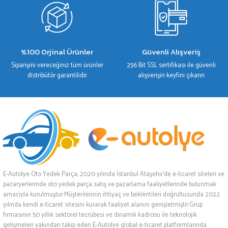
%100 Orjinal Ürünler
Güvenli Alışveriş
Siparişini vereceğiniz tüm ürünler
256 Bit SSL sertifikası ile güvenli
distribütör garantilidir
alışverişin keyfini çıkarın
E-Autolye Oto Yedek Parça, 2020 yılında İstanbul Ataşehir’de e-ticaret siteleri ve
pazaryerlerinde oto yedek parça satış ve pazarlama faaliyetlerinde bulunmak
amacıyla kurulmuştur.Müşterilerinin ihtiyaç ve beklentileri doğrultusunda 2022
yılında kendi e-ticaret sitesini kurarak faaliyet alanını genişletmiştir.Grup
firmasının 50 yıllık sektörel tecrübesi ve dinamik kadrosu ile teknolojik
gelişmeleri yakından takip eden E-Autolye global e-ticaret platformlarında