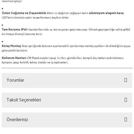
sorunsuz çalışır.
Üstün Soğutma ve Dayanıklılık:
Etkili ısı dağılımı sağlayan kalın
alüminyum alaşımlı kasa
,
LED'lerin ömrünü uzatır ve performans kaybını önler.
Tam Koruma:
IP67
standartlarında su, toz ve çamur geçirmez yapı. Yüksek geçirgenliğe sahip şeffaf,
kırılmaya dirençli koruma lensi.
Kolay Montaj:
Kutu içeriğinde bulunan ayarlanabilir paslanmaz montaj ayakları ile dilediğiniz açıya
göre pratik kurulum.
Kullanım Alanları:
Off-Road araçları (4x4), sis farı, gündüz farı, kamp & dış mekan aydınlatması,
kamyon, jeep, forklift, tekne, traktör ve iş makineleri.
Yorumlar
Taksit Seçenekleri
Bu ürüne ilk yorumu siz yapın!
Önerileriniz
Yorum Yaz