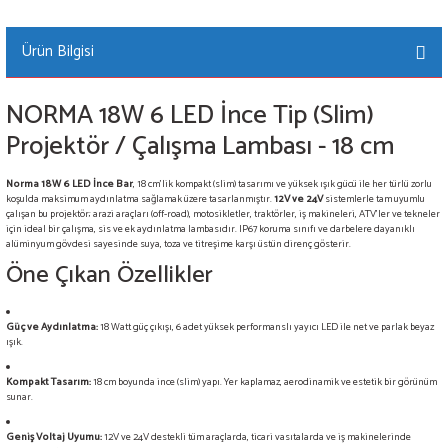
Ürün Bilgisi
NORMA 18W 6 LED İnce Tip (Slim)
Projektör / Çalışma Lambası - 18 cm
Norma 18W 6 LED İnce Bar
, 18 cm'lik kompakt (slim) tasarımı ve yüksek ışık gücü ile her türlü zorlu
koşulda maksimum aydınlatma sağlamak üzere tasarlanmıştır.
12V ve 24V
sistemlerle tam uyumlu
çalışan bu projektör; arazi araçları (off-road), motosikletler, traktörler, iş makineleri, ATV'ler ve tekneler
için ideal bir çalışma, sis ve ek aydınlatma lambasıdır. IP67 koruma sınıfı ve darbelere dayanıklı
alüminyum gövdesi sayesinde suya, toza ve titreşime karşı üstün direnç gösterir.
Öne Çıkan Özellikler
Güç ve Aydınlatma:
18 Watt güç çıkışı, 6 adet yüksek performanslı yayıcı LED ile net ve parlak beyaz
ışık.
Kompakt Tasarım:
18 cm boyunda ince (slim) yapı. Yer kaplamaz, aerodinamik ve estetik bir görünüm
sunar.
Geniş Voltaj Uyumu:
12V ve 24V destekli tüm araçlarda, ticari vasıtalarda ve iş makinelerinde