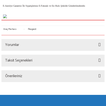
PEUGEOT
E-Autolye Garantisi İle Siparişleriniz E-Faturalı ve En Hızlı Şekilde Gönderilmektedir.
PORSCHE
RENAULT
Araç Markası
:
Peugeot
SAAB
Yorumlar
SEAT
Taksit Seçenekleri
SKODA
Bu ürüne ilk yorumu siz yapın!
SMART
Önerileriniz
Yorum Yaz
SUBARU
Bu ürünün fiyat bilgisi, resim, ürün açıklamalarında ve diğer konularda yetersiz
gördüğünüz noktaları öneri formunu kullanarak tarafımıza iletebilirsiniz.
SUZUKİ
Görüş ve önerileriniz için teşekkür ederiz.