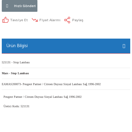
LAND ROVER
Hızlı Gönderi
LEXUS
Tavsiye Et
Fiyat Alarmı
Paylaş
MASERATİ
Ürün Bilgisi
ar
MAZDA
arı
MERCEDES
521131 - Stop Lambası
Mars - Stop Lambası
MG
EAMAS200073- Peugeot Partner / Citroen Duysuz Sinyal Lambası Sağ 1996-2002
MİNİ
Peugeot Partner / Citroen Duysuz Sinyal Lambası Sağ 1996-2002
NİSSAN
Üretici Kodu: 521131
OPEL