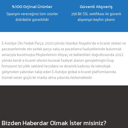
%100 Orjinal Ürünler
Güvenli Alışveriş
Siparişini vereceğiniz tüm ürünler
256 Bit SSL sertifikası ile güvenli
distribütör garantilidir
alışverişin keyfini çıkarın
E-Autolye Oto Yedek Parça, 2020 yılında İstanbul Ataşehir’de e-ticaret siteleri ve
pazaryerlerinde oto yedek parça satış ve pazarlama faaliyetlerinde bulunmak
amacıyla kurulmuştur.Müşterilerinin ihtiyaç ve beklentileri doğrultusunda 2022
yılında kendi e-ticaret sitesini kurarak faaliyet alanını genişletmiştir.Grup
firmasının 50 yıllık sektörel tecrübesi ve dinamik kadrosu ile teknolojik
gelişmeleri yakından takip eden E-Autolye global e-ticaret platformlarında
hizmet veren güçlü bir marka olma yolunda ilerlemektedir.
Bizden Haberdar Olmak İster misiniz?