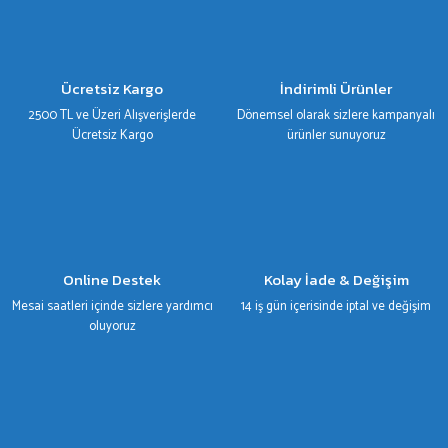
TESLA
Ürün resmi kalitesiz, bozuk veya görüntülenemiyor.
Ürün açıklamasında eksik bilgiler bulunuyor.
TOYOTA
Ürün bilgilerinde hatalar bulunuyor.
Ücretsiz Kargo
İndirimli Ürünler
VOLKSWAGEN
Ürün fiyatı diğer sitelerden daha pahalı.
2500 TL ve Üzeri Alışverişlerde
Dönemsel olarak sizlere kampanyalı
Bu ürüne benzer farklı alternatifler olmalı.
Ücretsiz Kargo
ürünler sunuyoruz
VOLVO
Gönder
Online Destek
Kolay İade & Değişim
Mesai saatleri içinde sizlere yardımcı
14 iş gün içerisinde iptal ve değişim
oluyoruz