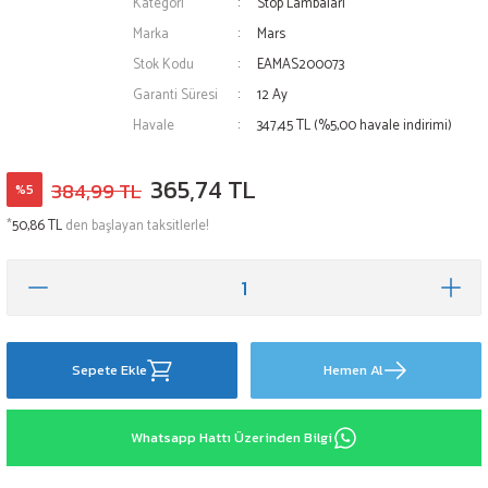
Kategori
Stop Lambaları
eleri
FIAT
Marka
Mars
Stok Kodu
EAMAS200073
le
pası
FORD
Garanti Süresi
12 Ay
Havale
347,45 TL (%5,00 havale indirimi)
si
zı
HONDA
365,74 TL
i
HYUNDAİ
384,99 TL
%5
*
50,86 TL
den başlayan taksitlerle!
IVECO
JAGUAR
rı
JEEP
Sepete Ekle
Hemen Al
KİA
Whatsapp Hattı Üzerinden Bilgi
LANCİA