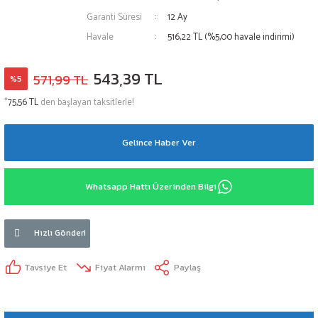
Garanti Süresi
12 Ay
Havale
516,22 TL (%5,00 havale indirimi)
543,39 TL
571,99 TL
%5
*
75,56 TL
den başlayan taksitlerle!
Gelince Haber Ver
Whatsapp Hattı Üzerinden Bilgi
Hızlı Gönderi
Tavsiye Et
Fiyat Alarmı
Paylaş