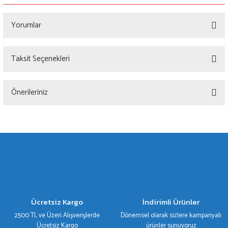
Yorumlar
Taksit Seçenekleri
Bu ürüne ilk yorumu siz yapın!
Önerileriniz
Yorum Yaz
Bu ürünün fiyat bilgisi, resim, ürün açıklamalarında ve diğer konularda yetersiz
gördüğünüz noktaları öneri formunu kullanarak tarafımıza iletebilirsiniz.
Görüş ve önerileriniz için teşekkür ederiz.
Ürün resmi kalitesiz, bozuk veya görüntülenemiyor.
Ürün açıklamasında eksik bilgiler bulunuyor.
Ürün bilgilerinde hatalar bulunuyor.
Ücretsiz Kargo
İndirimli Ürünler
Ürün fiyatı diğer sitelerden daha pahalı.
2500 TL ve Üzeri Alışverişlerde
Dönemsel olarak sizlere kampanyalı
Bu ürüne benzer farklı alternatifler olmalı.
Ücretsiz Kargo
ürünler sunuyoruz