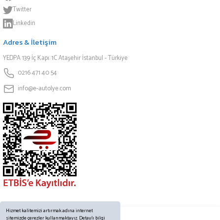
Twitter
Linkedin
Adres & İletişim
YEDPA 139 İç Kapı: 1C Ataşehir İstanbul - Türkiye
0216 471 40 54
info@e-autolye.com
Hizmet kalitemizi artırmak adına internet
sitemizde çerezler kullanmaktayız. Detaylı bilgi