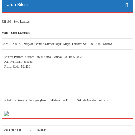
Ürün Bilgisi
521130 - Stop Lambası
Mars - Stop Lambası
EAMAS200072- Peugeot Partner / Citroen Duylu Sinyal Lambası Sol 1996-2002 -630363
Peugeot Partner / Citroen Duylu Sinyal Lambası Sol 1996-2002
Oem Numarası: 630363
Üretici Kodu: 521130
E-Autolye Garantisi İle Siparişleriniz E-Faturalı ve En Hızlı Şekilde Gönderilmektedir.
Araç Markası
:
Peugeot