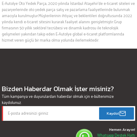
E-Autolye Oto Yedek Parça, 2020 yılında İstanbul Ataşehir’de e-ticaret siteleri ve
pazaryerlerinde oto yedek parça satış ve pazarlama faaliyetlerinde bulunmak
amacıyla kurulmuştur.Müşterilerinin ihtiyaç ve beklentileri doğrultusunda 2022
yılında kendi e-ticaret sitesini kurarak faaliyet alanını genişletmiştir.Grup
firmasının 50 yıllık sektörel tecrübesi ve dinamik kadrosu ile teknolojik
gelişmeleri yakından takip eden E-Autolye global e-ticaret platformlarında
hizmet veren güçlü bir marka olma yolunda ilerlemektedir.
Bizden Haberdar Olmak İster misiniz?
Tüm kampanya ve duyurulardan haberdar olmak için e-bültenimize
kaydolunuz.
Kaydol
Hemen Arayın!
Whatsapp Destek Hattı