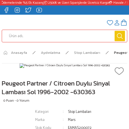
 Ödemelerinde %5 Ek Kazanç
📦 2500₺ ve Üzeri Siparişlerde Ücretsiz Kargo
💳 Havale / E
Anasayfa
Aydınlatma
Stop Lambaları
Peugeot 
Peugeot Partner / Citroen Duylu Sinyal
Lambası Sol 1996-2002 -630363
0 Puan - 0 Yorum
Kategori
Stop Lambaları
Marka
Mars
Stok Kodu
EAMAS200072